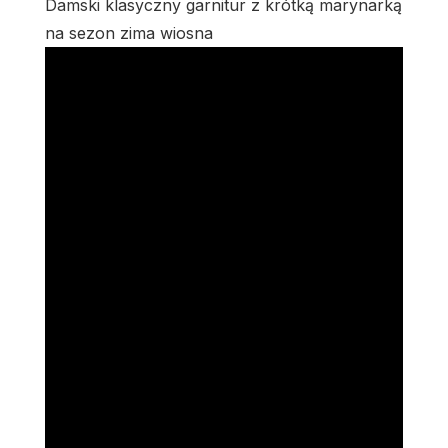
Damski klasyczny garnitur z krótką marynarką
na sezon zima wiosna