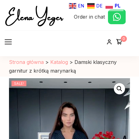
Elena Yeger
EN
DE
PL
Order in chat
Sklep internetowy odziez damska
0
Strona główna
>
Katalog
>
Damski klasyczny
garnitur z krótką marynarką
SALE!