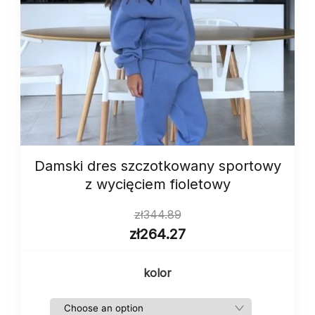
Damski dres szczotkowany sportowy
z wycięciem fioletowy
zł
344.89
zł
264.27
kolor