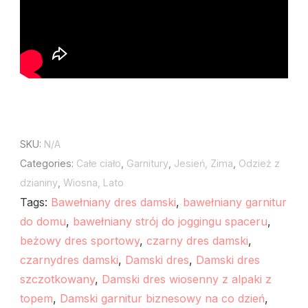
SKU:
N/A
Categories:
Całe ciało
,
Garnitury
,
Jesień, Zima
,
Odzież z
dzianiny
,
Wiosna, Lato
Tags:
Bawełniany dres damski
,
bawełniany garnitur
do domu
,
bawełniany strój do joggingu spaceru
,
beżowy dres sportowy
,
czarny dres damski
,
czarnydres damski
,
Damski dres
,
Damski dres
szczotkowany
,
Damski dres wiosenny z alpaki z
topem
,
Damski garnitur biznesowy na co dzień
,