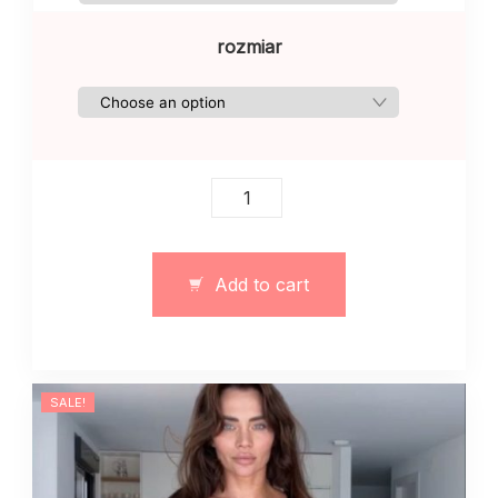
rozmiar
Damski
dres
szczotkowany
sportowy
Add to cart
z
wycięciem
fioletowy
quantity
SALE!