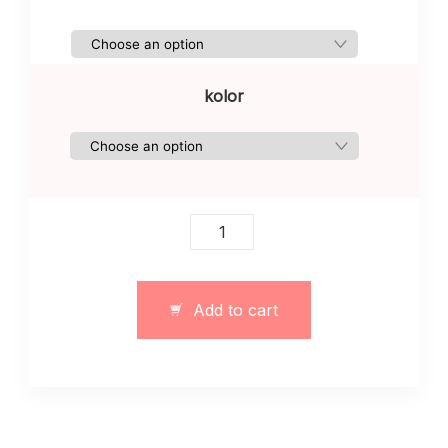
kolor
Czarna
elegancka
sukienka
na
Add to cart
paskie
quantity