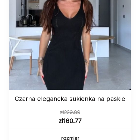
Czarna elegancka sukienka na paskie
zł
229.89
zł
160.77
rozmiar