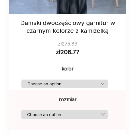
Damski dwoczęściowy garnitur w
czarnym kolorze z kamizelką
zł
275.89
zł
206.77
kolor
rozmiar