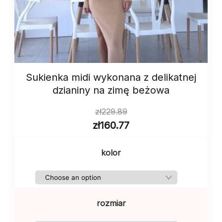
Sukienka midi wykonana z delikatnej
dzianiny na zimę beżowa
zł
229.89
zł
160.77
kolor
rozmiar