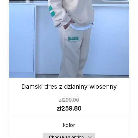
Damski dres z dzianiny wiosenny
zł
299.90
zł
259.80
kolor