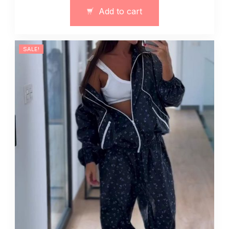
jesień
Add to cart
z
bluzą-
gorsetem
SALE!
quantity