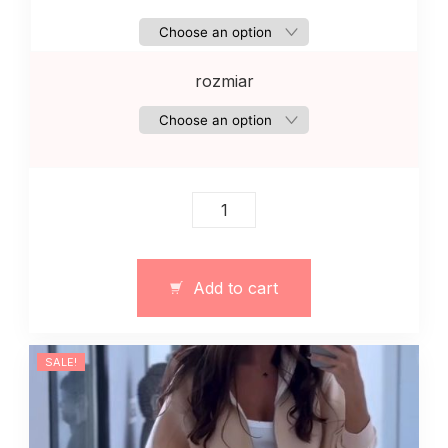
rozmiar
Сiepły
dres
z
topem
Add to cart
quantity
SALE!