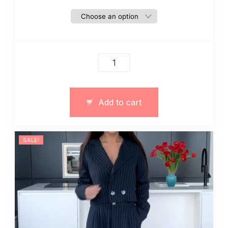
Damski
dres
zima
jesien
Add to cart
quantity
SALE!