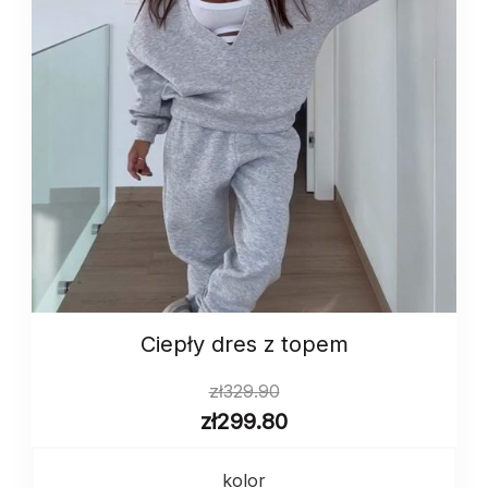
Сiepły dres z topem
zł
329.90
zł
299.80
kolor