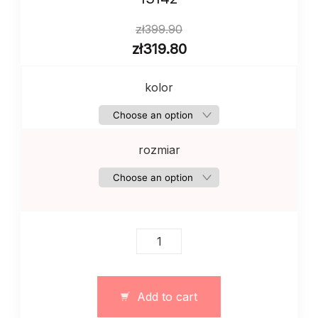
zł
399.90
zł
319.80
kolor
rozmiar
Damski
dres
z
polarem
Add to cart
zima