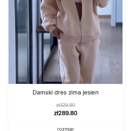
Damski dres zima jesien
zł
329.90
zł
289.80
rozmiar