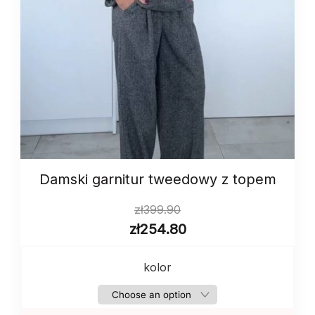
Damski garnitur tweedowy z topem
zł
399.90
zł
254.80
kolor