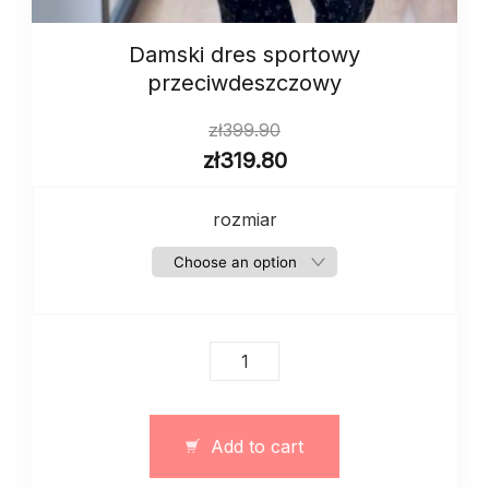
Damski dres sportowy
przeciwdeszczowy
zł
399.90
zł
319.80
rozmiar
Damski
dres
sportowy
przeciwdeszczowy
Add to cart
quantity