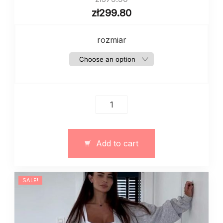
zł
299.80
rozmiar
Damski
dres
zima
jesien
Add to cart
trzyczęściowy
quantity
SALE!