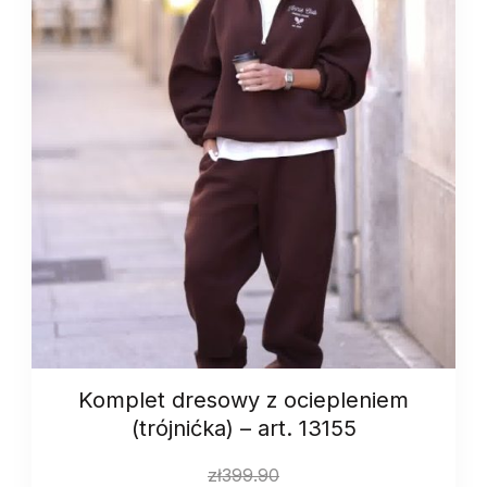
Komplet dresowy z ociepleniem
(trójnićka) – art. 13155
zł
399.90