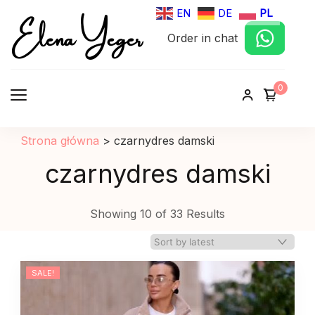
Elena Yeger
EN
DE
PL
Order in chat
Sklep internetowy odziez damska
0
Strona główna
>
czarnydres damski
czarnydres damski
Showing 10 of 33 Results
SALE!