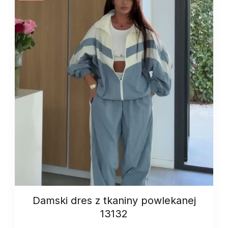
13155
quantity
Damski dres z tkaniny powlekanej
13132