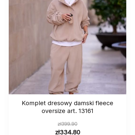
Komplet dresowy damski fleece
oversize art. 13161
zł
399.90
zł
334.80