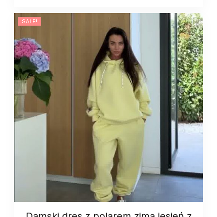
jesień
13142
SALE!
quantity
Damski dres z polarem zima jesień z