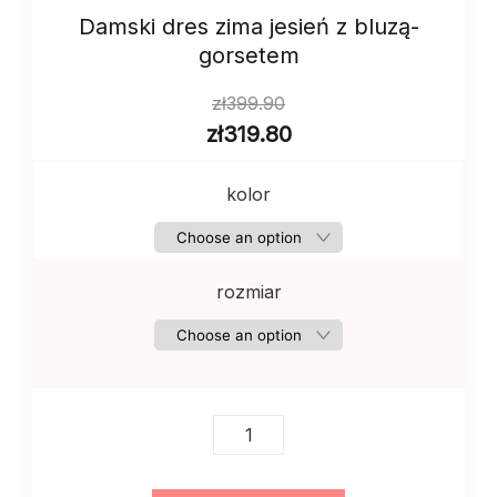
Damski dres zima jesień z bluzą-
gorsetem
zł
399.90
zł
319.80
kolor
rozmiar
Damski
dres
zima