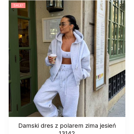
quantity
SALE!
Damski dres z polarem zima jesień
13142