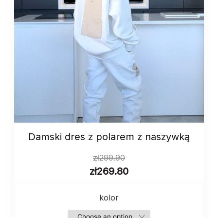
Damski dres z polarem z naszywką
zł
299.90
zł
269.80
kolor