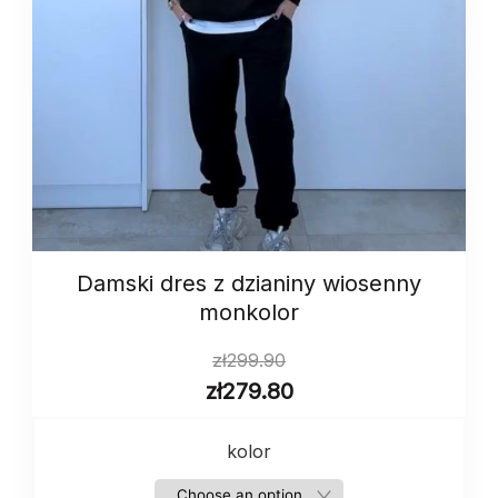
Damski dres z dzianiny wiosenny
monkolor
zł
299.90
zł
279.80
kolor