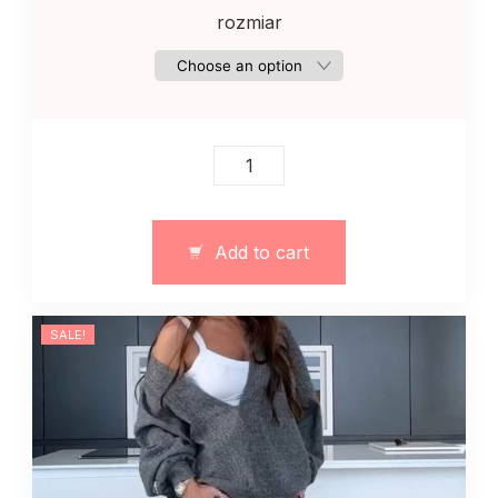
rozmiar
Damski
klasyczny
garnitur
z
Add to cart
krótką
marynarką
quantity
SALE!