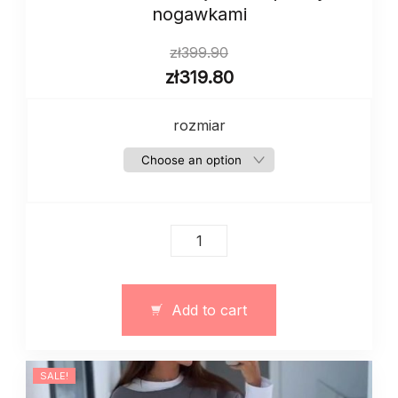
nogawkami
zł
399.90
zł
319.80
rozmiar
Damski
dres
zima
jesień
Add to cart
z
prostymi
nogawkami
SALE!
quantity