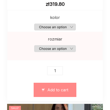
zł
319.80
kolor
rozmiar
Komplet
dresowy
z
ociepleniem
Add to cart
(trójnićka)
–
art.
SALE!