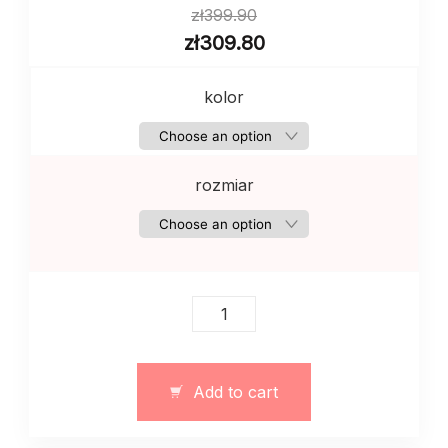
zł
399.90
zł
309.80
kolor
rozmiar
Damski
dres
z
tkaniny
Add to cart
powlekanej
13132