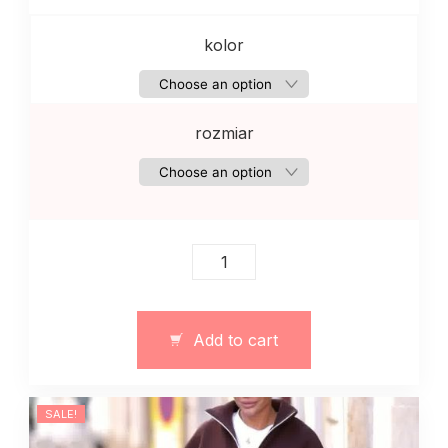
kolor
rozmiar
Komplet
dresowy
damski
fleece
Add to cart
oversize
art.
13161
SALE!
quantity