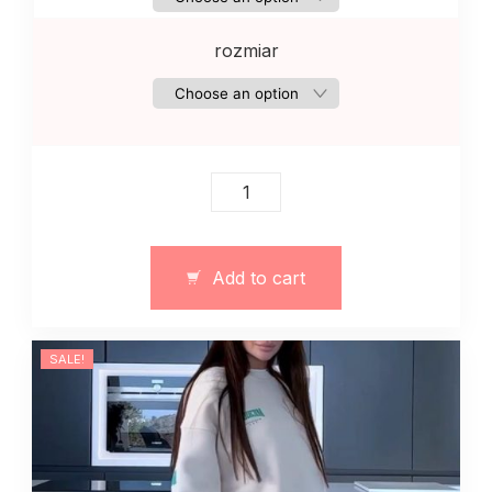
rozmiar
Damski
dres
z
dzianiny
Add to cart
wiosenny
monkolor
quantity
SALE!