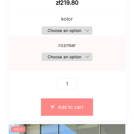
zł
219.80
kolor
rozmiar
Komplet
damski
(top
+
Add to cart
spódnica)
art.
13184
SALE!
quantity