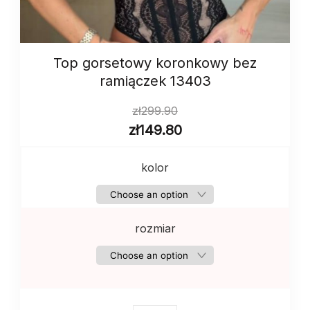
Top gorsetowy koronkowy bez
ramiączek 13403
zł
299.90
zł
149.80
kolor
rozmiar