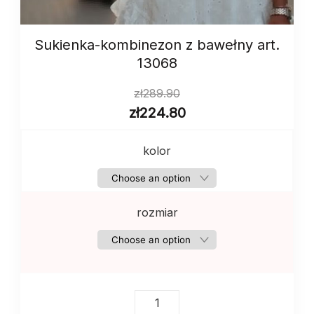
Sukienka-kombinezon z bawełny art.
13068
zł
289.90
zł
224.80
kolor
rozmiar
Sukienka-