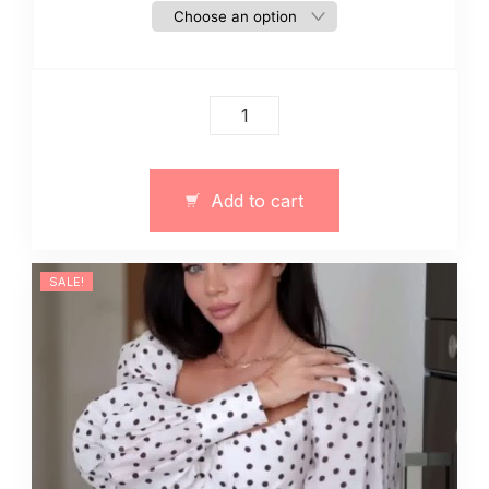
Komplet
damski
lniany
art.
Add to cart
13234
quantity
SALE!