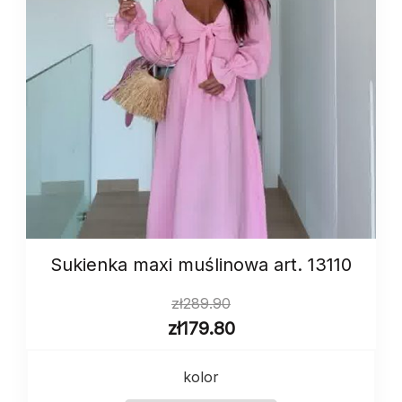
Sukienka maxi muślinowa art. 13110
zł
289.90
zł
179.80
kolor