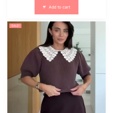
kwiatowa
Add to cart
art.
13084
quantity
SALE!