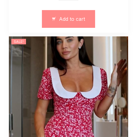
kombinezon
z
bawełny
Add to cart
art.
13068
quantity
SALE!