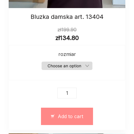
Bluzka damska art. 13404
zł
199.90
zł
134.80
rozmiar
Bluzka
damska
art.
13404
Add to cart
quantity