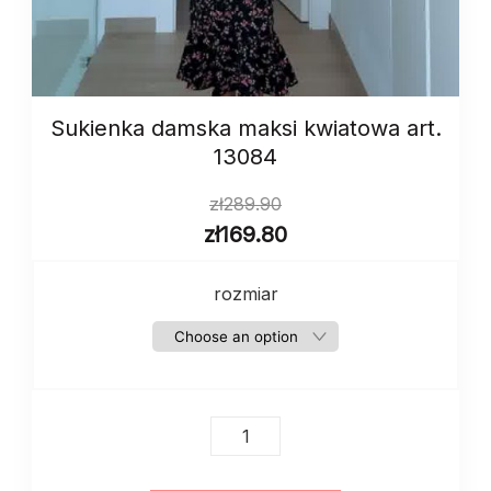
Sukienka damska maksi kwiatowa art.
13084
zł
289.90
zł
169.80
rozmiar
Sukienka
damska
maksi