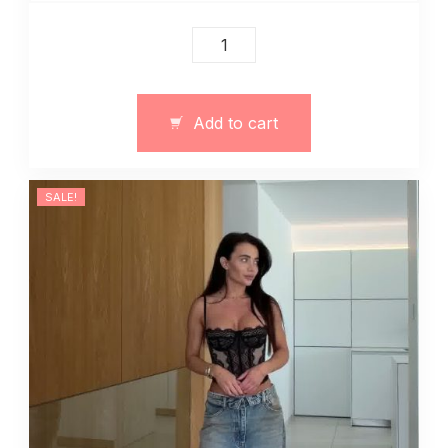
Sukienka-
kombinezon
satynowa
13178
Add to cart
quantity
SALE!