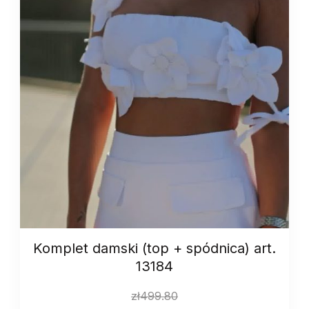
Komplet damski (top + spódnica) art.
13184
zł
499.80