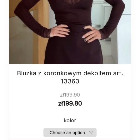
Bluzka z koronkowym dekoltem art.
13363
zł
199.90
zł
199.80
kolor