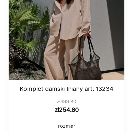
Komplet damski lniany art. 13234
zł
399.80
zł
254.80
rozmiar