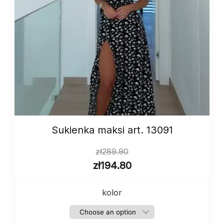
Sukienka maksi art. 13091
zł
289.90
zł
194.80
kolor