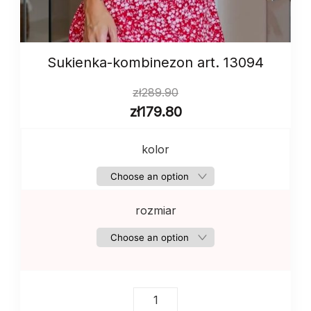
Sukienka-kombinezon art. 13094
zł
289.90
zł
179.80
kolor
rozmiar
Sukienka-