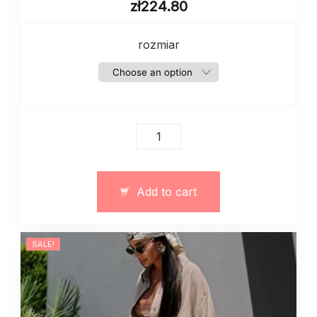
zł
224.80
rozmiar
Jeansy
damskie
baggy
art.
Add to cart
13387
quantity
SALE!