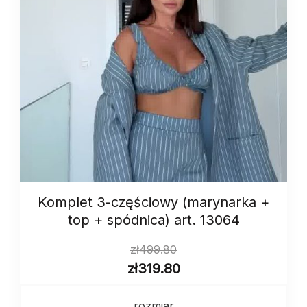
Komplet 3-częściowy (marynarka +
top + spódnica) art. 13064
zł
499.80
zł
319.80
rozmiar