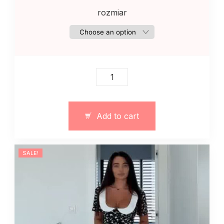
rozmiar
Bluzka
z
koronkowym
dekoltem
Add to cart
art.
13363
quantity
SALE!