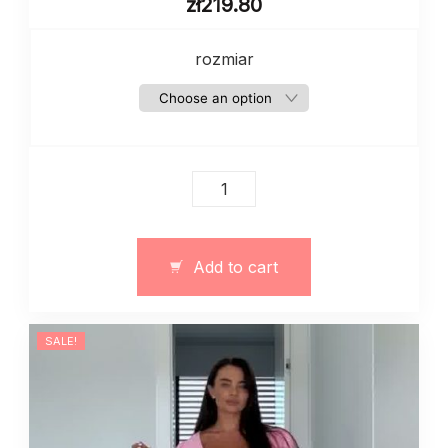
zł
219.80
rozmiar
Jeansy
damskie
z
wysokim
Add to cart
stanem
art.
13400
SALE!
quantity