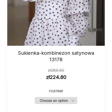
Sukienka-kombinezon satynowa
13178
zł
289.90
zł
224.80
rozmiar