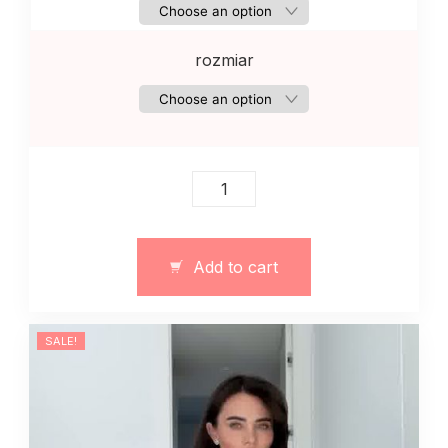
rozmiar
Sukienka
maxi
muślinowa
art.
Add to cart
13110
quantity
SALE!