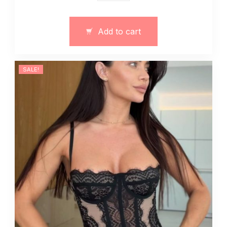
kombinezon
art.
13094
Add to cart
quantity
SALE!