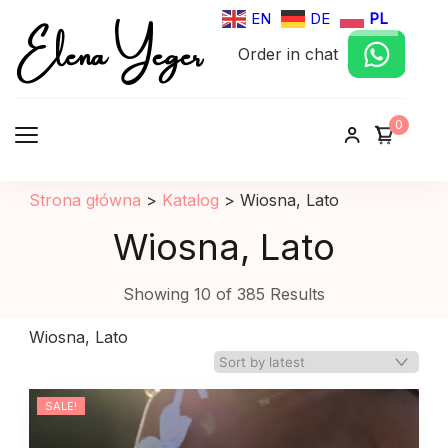
Elena Yeger
EN
DE
PL
Order in chat
Sklep internetowy odziez damska
0
Strona główna
>
Katalog
>
Wiosna, Lato
Wiosna, Lato
Showing 10 of 385 Results
Wiosna, Lato
SALE!