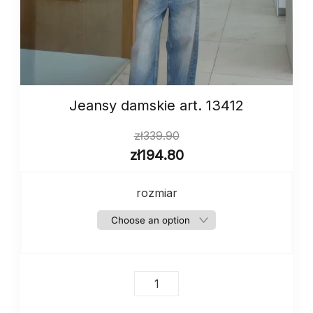
Jeansy damskie art. 13412
zł
339.90
zł
194.80
rozmiar
Jeansy
damskie
art.