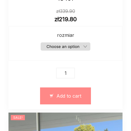
zł
339.90
zł
219.80
rozmiar
Jeansy
damskie
z
kamieniami
Add to cart
art.
13401
quantity
SALE!