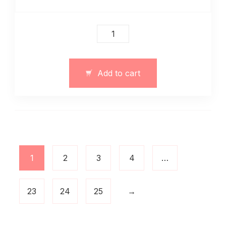
Sukienka
maksi
art.
13091
Add to cart
quantity
1
2
3
4
…
23
24
25
→