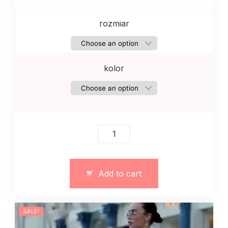
rozmiar
kolor
Kamizelka
pikowana
z
ekopuchem
Add to cart
quantity
SALE!