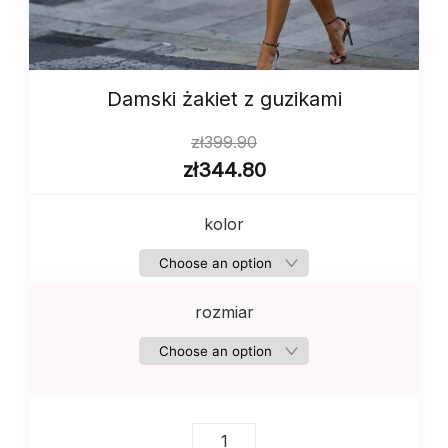
Damski żakiet z guzikami
zł
399.90
zł
344.80
kolor
rozmiar
Damski