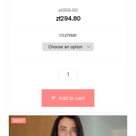
zł
359.90
zł
294.80
rozmiar
Kurtka
jeansowa
oversize
z
Add to cart
kieszeniami
art.
13369
SALE!
quantity