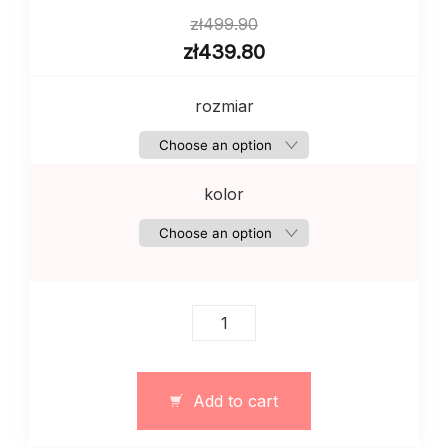
zł
499.90
zł
439.80
rozmiar
kolor
Płaszcz
damski
oversize
z
Add to cart
kołnierzem
–