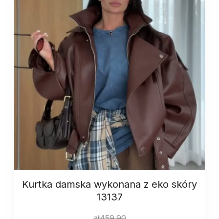
13159
quantity
Kurtka damska wykonana z eko skóry
13137
zł
459.90