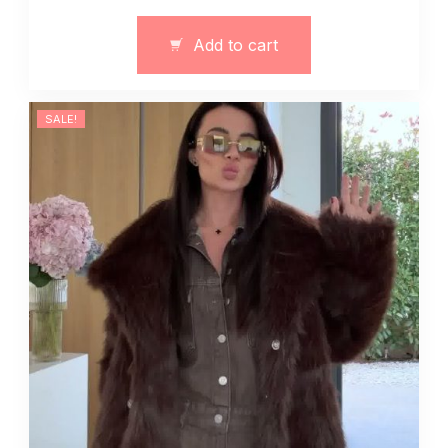
futra
z
Add to cart
bawełny
leo
quantity
SALE!