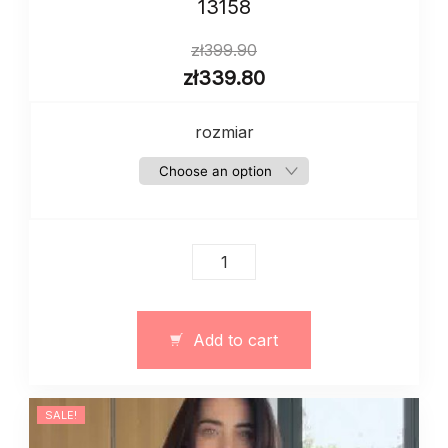
13158
zł
399.90
zł
339.80
rozmiar
Żakiet
damski
dwurzędowy
–
Add to cart
art.
13158
quantity
SALE!