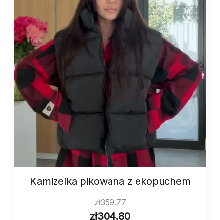
Kamizelka pikowana z ekopuchem
zł
359.77
zł
304.80