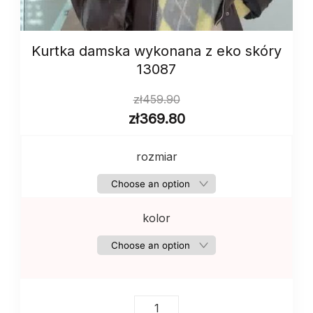
Kurtka damska wykonana z eko skóry
13087
zł
459.90
zł
369.80
rozmiar
kolor
Kurtka