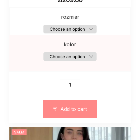
zł
209.80
rozmiar
kolor
Kardigan
/
bluza
damska
Add to cart
oversize
na
zamek
SALE!
art.