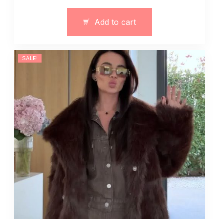
futra
z
Add to cart
bawełny
13316
quantity
SALE!