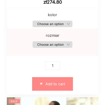
zł
274.80
kolor
rozmiar
Marynarka
damska
taliowana
art.
Add to cart
13162
quantity
SALE!