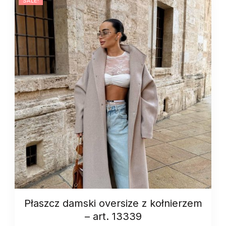
SALE!
quantity
Płaszcz damski oversize z kołnierzem
– art. 13339