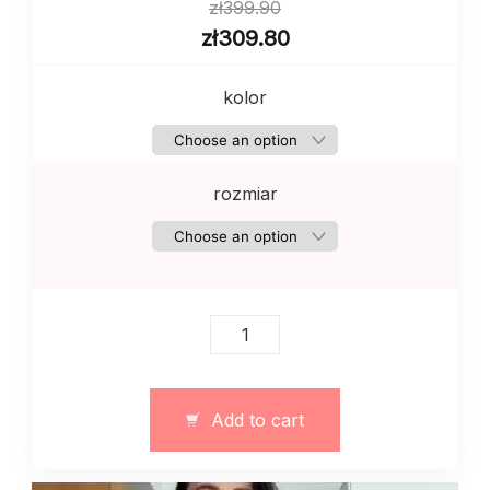
zł
399.90
zł
309.80
kolor
rozmiar
Sukienka
–
marynarka
koronowana
Add to cart
13163
quantity