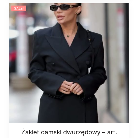
art.
SALE!
13339
quantity
Żakiet damski dwurzędowy – art.