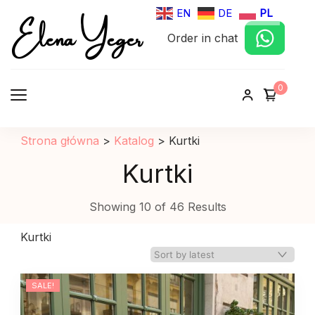
Elena Yeger
EN
DE
PL
Order in chat
Sklep internetowy odziez damska
0
Strona główna
>
Katalog
>
Kurtki
Kurtki
Showing 10 of 46 Results
Kurtki
SALE!