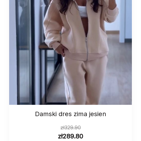
Damski dres zima jesien
zł
329.90
zł
289.80