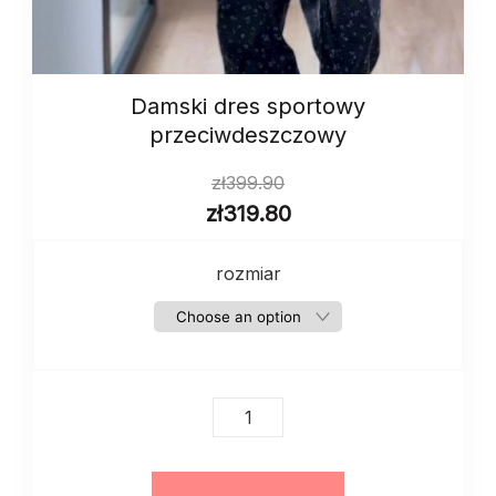
Damski dres sportowy
przeciwdeszczowy
zł
399.90
zł
319.80
rozmiar
Damski
dres
sportowy
przeciwdeszczowy