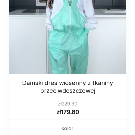
Damski dres wiosenny z tkaniny
przeciwdeszczowej
zł
229.90
zł
179.80
kolor