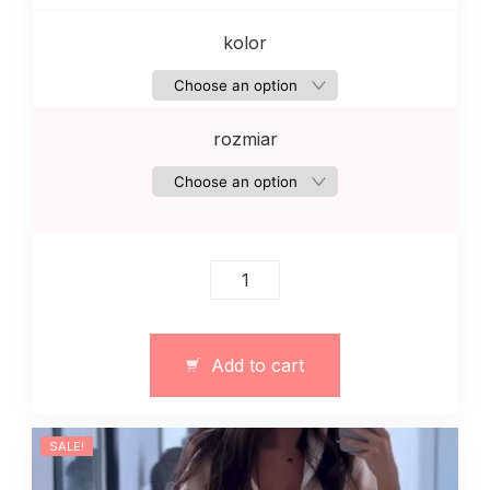
kolor
rozmiar
Сiepły
dres
z
topem
Add to cart
quantity
SALE!