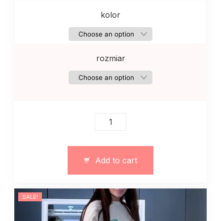
kolor
rozmiar
Damski
dres
z
dzianiny
Add to cart
wiosenny
monkolor
quantity
SALE!