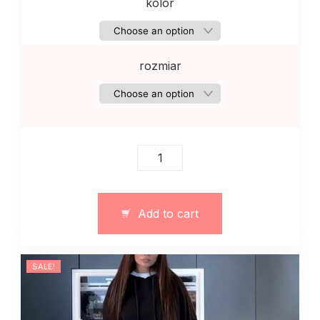
kolor
rozmiar
Damski
garnitur
tweedowy
z
Add to cart
topem
quantity
SALE!