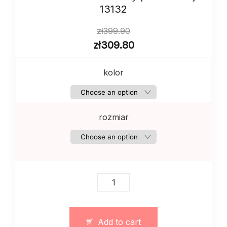
13132
zł
399.90
zł
309.80
kolor
rozmiar
Damski
dres
z
tkaniny
Add to cart