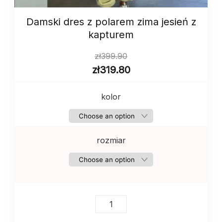
Damski dres z polarem zima jesień z
kapturem
zł
399.90
zł
319.80
kolor
rozmiar
Damski
dres