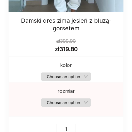
Damski dres zima jesień z bluzą-
gorsetem
zł
399.90
zł
319.80
kolor
rozmiar
Damski