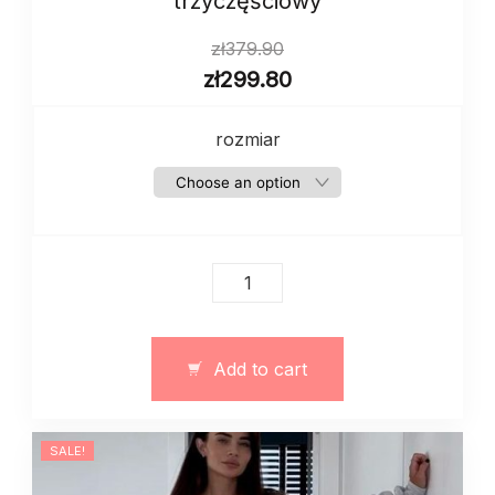
trzyczęściowy
zł
379.90
zł
299.80
rozmiar
Damski
dres
zima
jesien
Add to cart
trzyczęściowy
quantity
SALE!