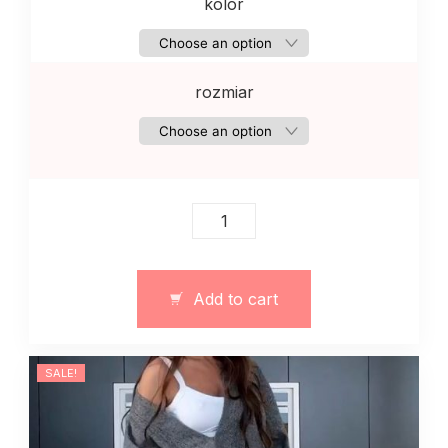
kolor
rozmiar
Damski
klasyczny
garnitur
z
Add to cart
krótką
marynarką
quantity
SALE!