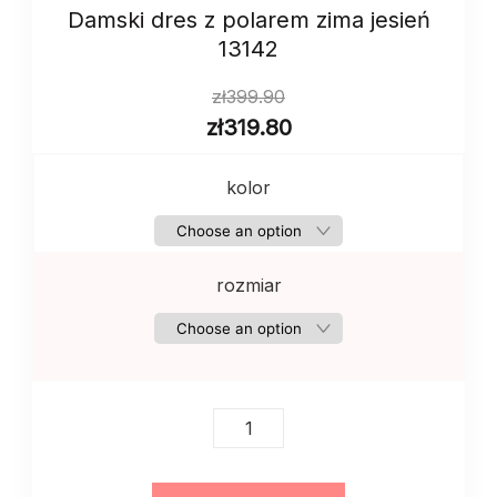
Damski dres z polarem zima jesień
13142
zł
399.90
zł
319.80
kolor
rozmiar
Damski
dres
z