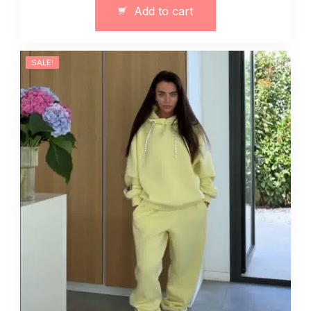
polarem
Add to cart
zima
jesień
13142
SALE!
quantity