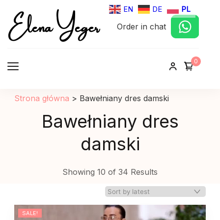
Elena Yeger
EN
DE
PL
Order in chat
Sklep internetowy odziez damska
0
Strona główna
>
Bawełniany dres damski
Bawełniany dres
damski
Showing 10 of 34 Results
SALE!