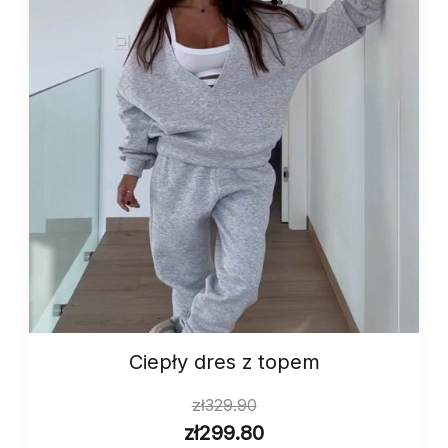
Сiepły dres z topem
zł
329.90
zł
299.80