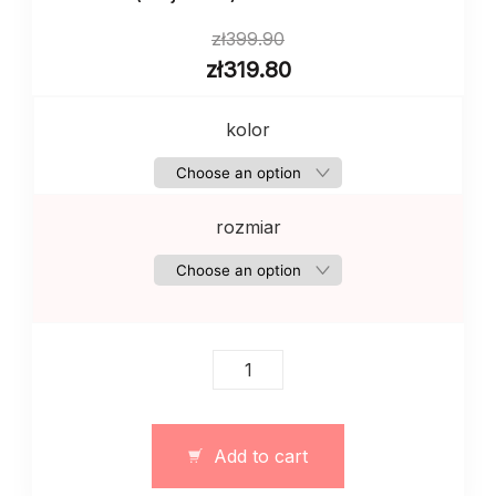
zł
399.90
zł
319.80
kolor
rozmiar
Komplet
dresowy
z
ociepleniem
Add to cart
(trójnićka)
–