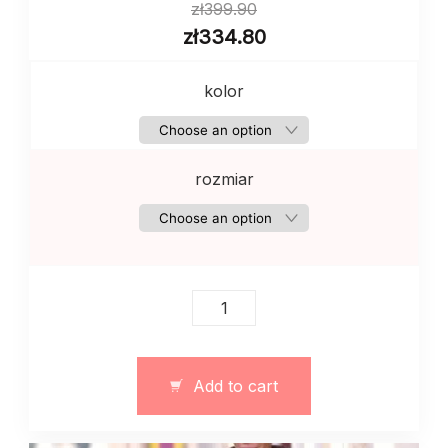
zł
399.90
zł
334.80
kolor
rozmiar
Komplet
dresowy
damski
fleece
Add to cart
oversize
art.
13161