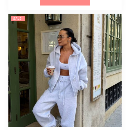
powlekanej
13132
quantity
SALE!