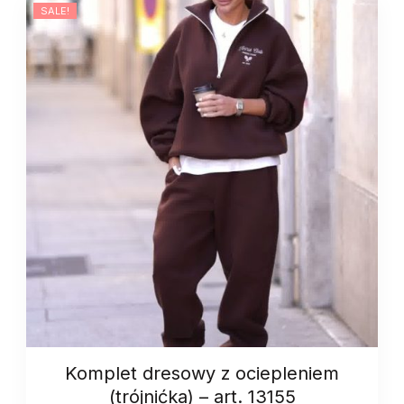
SALE!
quantity
Komplet dresowy z ociepleniem
(trójnićka) – art. 13155