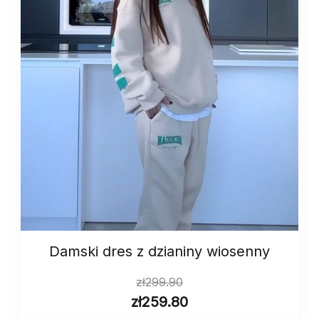
Damski dres z dzianiny wiosenny
zł
299.90
zł
259.80