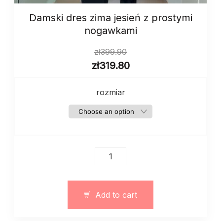
Damski dres zima jesień z prostymi
nogawkami
zł
399.90
zł
319.80
rozmiar
Damski
dres
zima
jesień
Add to cart
z
prostymi