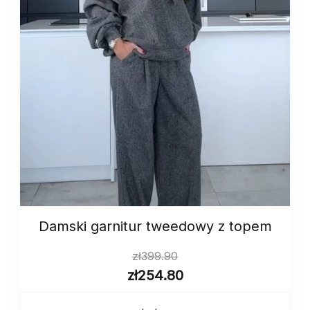
Damski garnitur tweedowy z topem
zł
399.90
zł
254.80