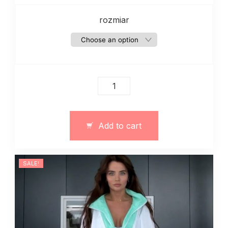
rozmiar
Damski
dres
zima
jesien
Add to cart
quantity
SALE!