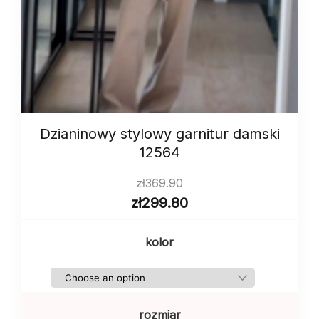
Dzianinowy stylowy garnitur damski
12564
zł
369.90
zł
299.80
kolor
rozmiar