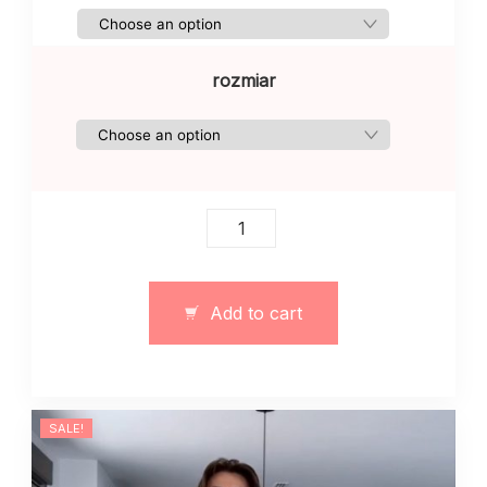
rozmiar
Top
z
piórami
szykowny
Add to cart
i
seksowny
zielony
quantity
SALE!