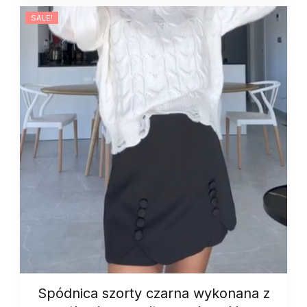
białym
quantity
SALE!
Spódnica szorty czarna wykonana z