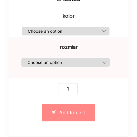
kolor
rozmiar
Body
damskie
zapinane
na
Add to cart
guziki
w
kolorze