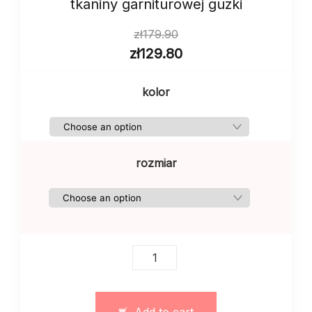
tkaniny garniturowej guzki
zł
179.90
zł
129.80
kolor
rozmiar
Spódnica
szorty
czarna
wykonana