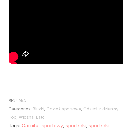
SKU:
N/A
Categories:
Bluzki
,
Odzież sportowa
,
Odzież z dzianiny
,
Top
,
Wiosna, Lato
Tags:
Garnitur sportowy
,
spodenki
,
spodenki