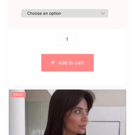
Dzianinowy
stylowy
garnitur
damski
Add to cart
12564
quantity
SALE!