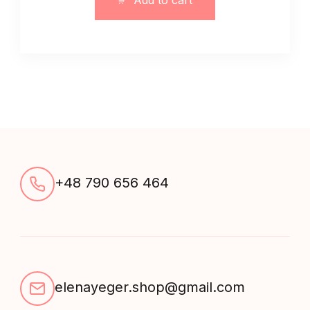
Add to cart
z
tkaniny
garniturowej
guzki
quantity
+48 790 656 464
elenayeger.shop@gmail.com