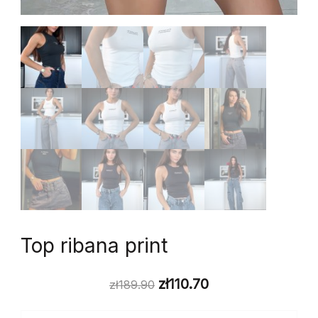
Top ribana print
zł
110.70
zł
189.90