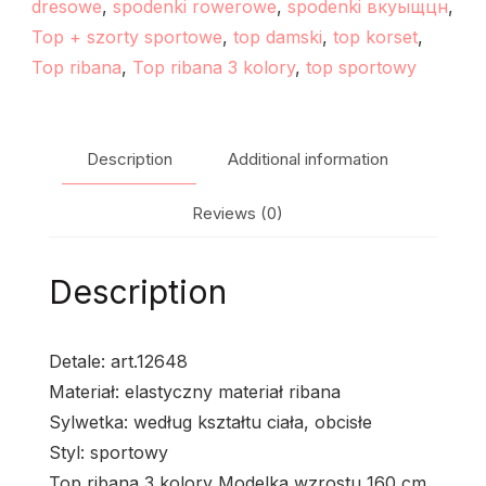
dresowe
,
spodenki rowerowe
,
spodenki вкуыщцн
,
Top + szorty sportowe
,
top damski
,
top korset
,
Top ribana
,
Top ribana 3 kolory
,
top sportowy
Description
Additional information
Reviews (0)
Description
Detale: art.12648
Materiał: elastyczny materiał ribana
Sylwetka: według kształtu ciała, obcisłe
Styl: sportowy
Top ribana 3 kolory Modelka wzrostu 160 cm.