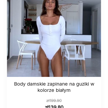
Body damskie zapinane na guziki w
kolorze białym
zł
199.90
zł
139.80