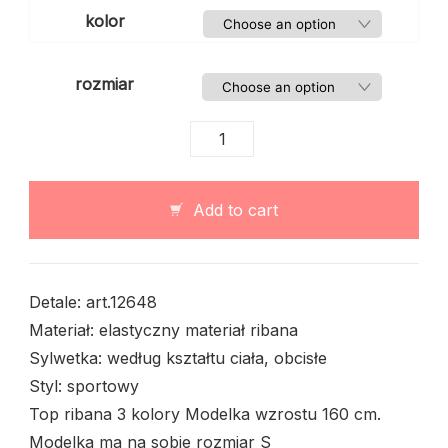
kolor
rozmiar
Top
ribana
print
quantity
Add to cart
Detale: art.12648
Materiał: elastyczny materiał ribana
Sylwetka: według kształtu ciała, obcisłe
Styl: sportowy
Top ribana 3 kolory Modelka wzrostu 160 cm.
Modelka ma na sobie rozmiar S