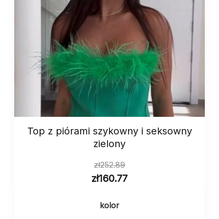
Top z piórami szykowny i seksowny
zielony
zł
252.89
zł
160.77
kolor