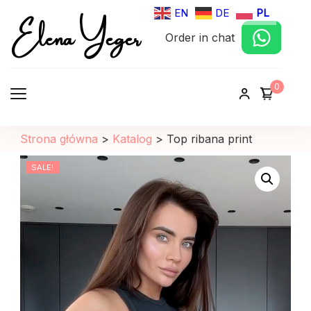
Elena Yeger
EN
DE
PL
Order in chat
Sklep internetowy odziez damska
0
Strona główna
>
Katalog
>
Top ribana print
SALE!