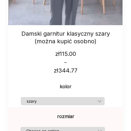
Damski garnitur klasyczny szary
(można kupić osobno)
zł
115.00
–
zł
344.77
kolor
rozmiar