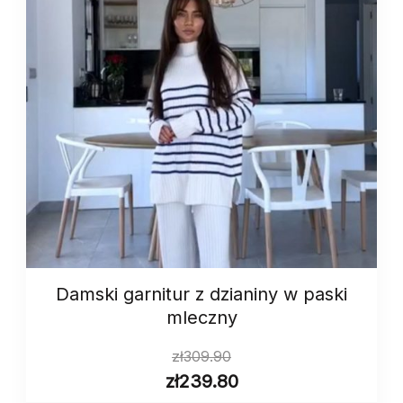
Damski garnitur z dzianiny w paski
mleczny
zł
309.90
zł
239.80