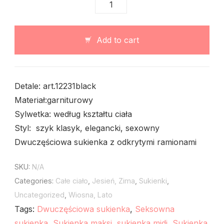
Dwuczęściowa
sukienka
z
odkrytymi
Add to cart
ramionami
czarna
quantity
Detale: art.12231black
Materiał:garniturowy
Sylwetka: według kształtu ciała
Styl: szyk klasyk, elegancki, sexowny
Dwuczęściowa sukienka z odkrytymi ramionami
SKU:
N/A
Categories:
Całe ciało
,
Jesień, Zima
,
Sukienki
,
Uncategorized
,
Wiosna, Lato
Tags:
Dwuczęściowa sukienka
,
Seksowna
sukienka
,
Sukienka maksi
,
sukienka midi
,
Sukienka