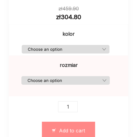
zł
459.90
zł
304.80
kolor
rozmiar
Damski
garnitur
trójka
z
Add to cart
topem