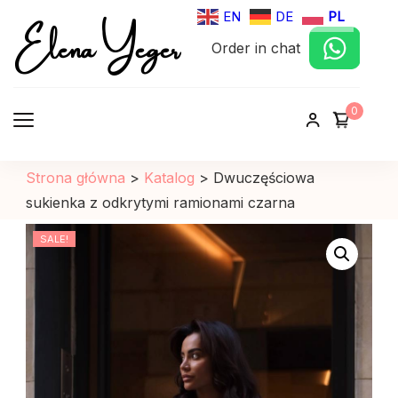
Elena Yeger
EN
DE
PL
Order in chat
Sklep internetowy odziez damska
0
Strona główna
>
Katalog
>
Dwuczęściowa
sukienka z odkrytymi ramionami czarna
SALE!