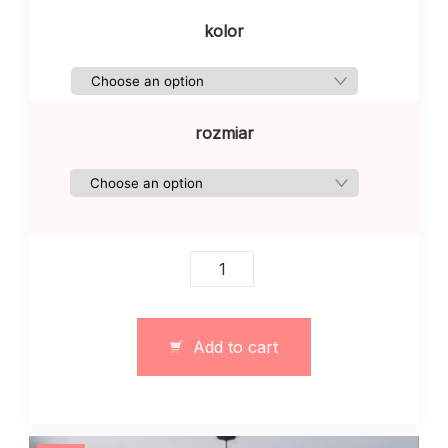
kolor
rozmiar
Damski
garnitur
z
dzianiny
Add to cart
w
paski
mleczny
quantity