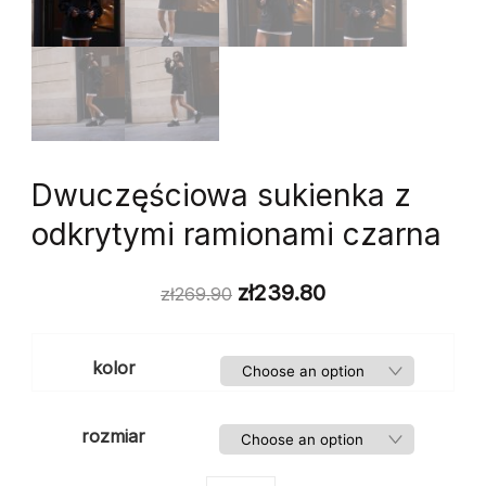
Dwuczęściowa sukienka z
odkrytymi ramionami czarna
zł
239.80
zł
269.90
kolor
rozmiar