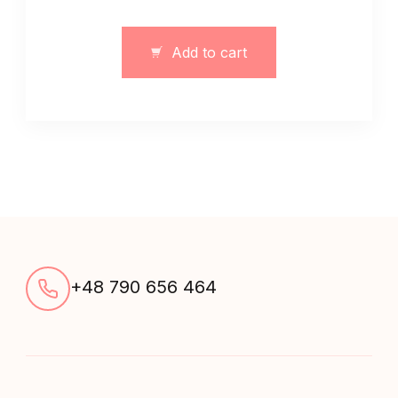
klasyczny
garnitur
Add to cart
szary
quantity
+48 790 656 464