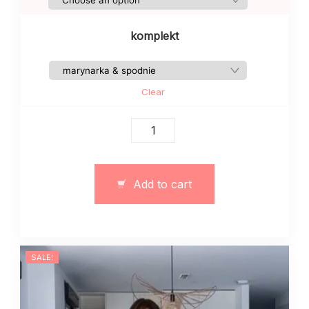
komplekt
Clear
Damski
garnitur
klasyczny
szary
Add to cart
(można
kupić
osobno)
quantity
SALE!