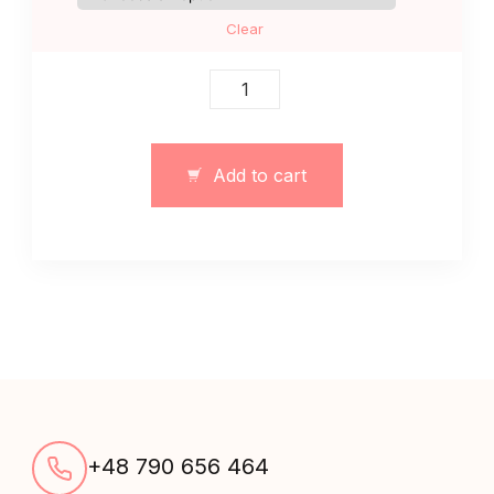
Clear
Damski
trzyczęściowy
klasyczny
garnitur
Add to cart
szary
quantity
+48 790 656 464