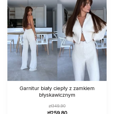
Garnitur biały ciepły z zamkiem
błyskawicznym
zł
349.90
zł
259.80