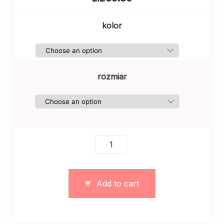
kolor
rozmiar
Garnitur
biały
ciepły
z
Add to cart
zamkiem
błyskawicznym
quantity