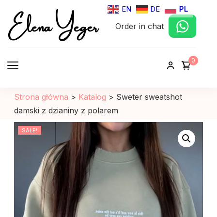
Elena Yeger
EN
DE
PL
Order in chat
Sklep internetowy odziez damska
0
Strona główna
>
Katalog
>
Sweter sweatshot
damski z dzianiny z polarem
SALE!