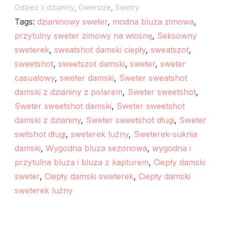
Odzież z dzianiny
,
Owersize
,
Swetry
Tags:
dzianinowy sweter
,
modna bluza zimowa
,
przytulny sweter zimowy na wiosnę
,
Seksowny
sweterek
,
sweatshot damski ciepły
,
sweatszot
,
sweetshot
,
sweetszot damski
,
sweter
,
sweter
casualowy
,
sweter damski
,
Sweter sweatshot
damski z dzianiny z polarem
,
Sweter sweetshot
,
Sweter sweetshot damski
,
Sweter sweetshot
damski z dzianiny
,
Sweter sweetshot długi
,
Sweter
switshot długi
,
sweterek luźny
,
Sweterek-suknia
damski
,
Wygodna bluza sezonowa
,
wygodna i
przytulna bluza i bluza z kapturem
,
Сiepły damski
sweter
,
Сiepły damski sweterek
,
Сiepły damski
sweterek luźny