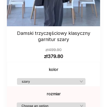
Damski trzyczęściowy klasyczny
garnitur szary
zł
499.90
zł
379.80
kolor
rozmiar