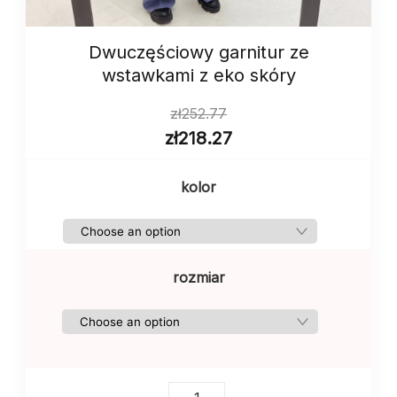
Dwuczęściowy garnitur ze
wstawkami z eko skóry
zł
252.77
zł
218.27
kolor
rozmiar
Dwuczęściowy