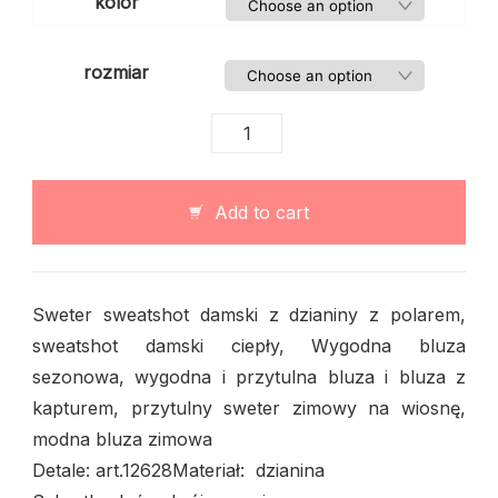
kolor
rozmiar
Sweter
sweatshot
damski
z
Add to cart
dzianiny
z
polarem
quantity
Sweter sweatshot damski z dzianiny z polarem,
sweatshot damski ciepły, Wygodna bluza
sezonowa, wygodna i przytulna bluza i bluza z
kapturem, przytulny sweter zimowy na wiosnę,
modna bluza zimowa
Detale: art.12628Materiał: dzianina