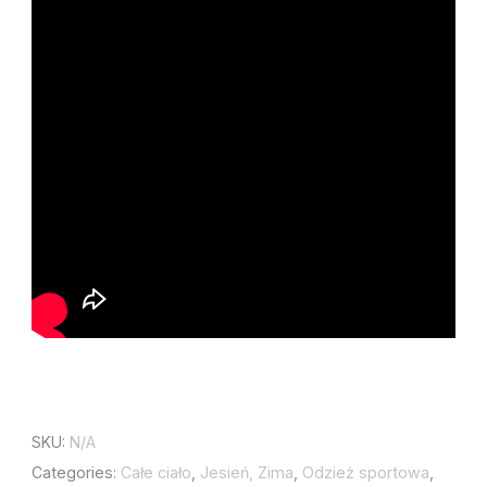
SKU:
N/A
Categories:
Całe ciało
,
Jesień, Zima
,
Odzież sportowa
,