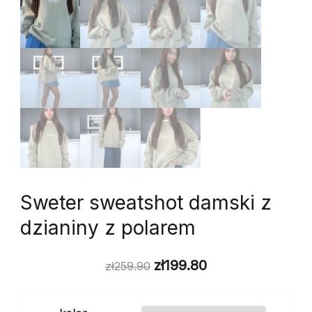
Sweter sweatshot damski z
dzianiny z polarem
zł
199.80
zł
259.90