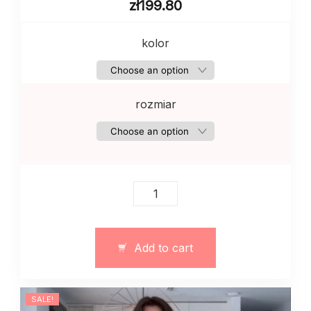
zł
199.80
kolor
rozmiar
Sweter
sweatshot
damski
z
Add to cart
dzianiny
z
polarem
SALE!
quantity