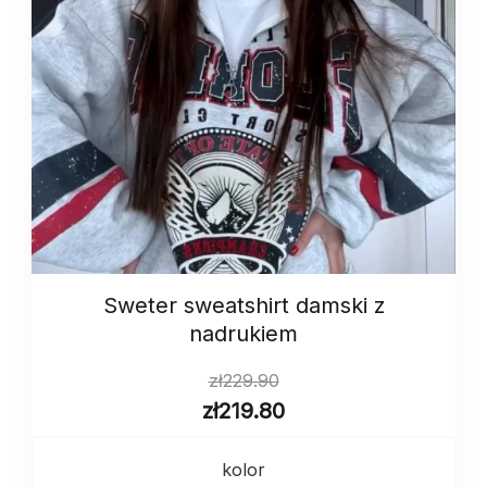
Sweter sweatshirt damski z
nadrukiem
zł
229.90
zł
219.80
kolor