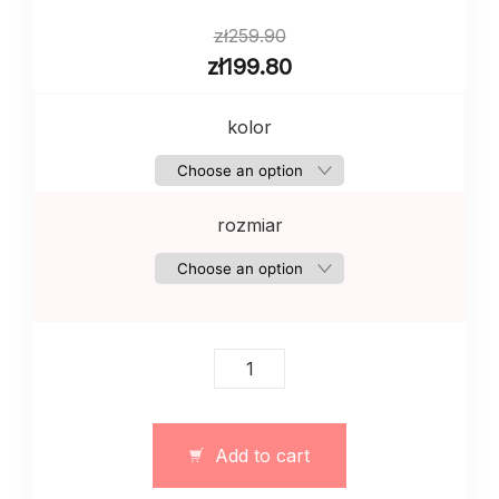
zł
259.90
zł
199.80
kolor
rozmiar
Sweter
sweatshot
długi
damski
Add to cart
z
dzianiny