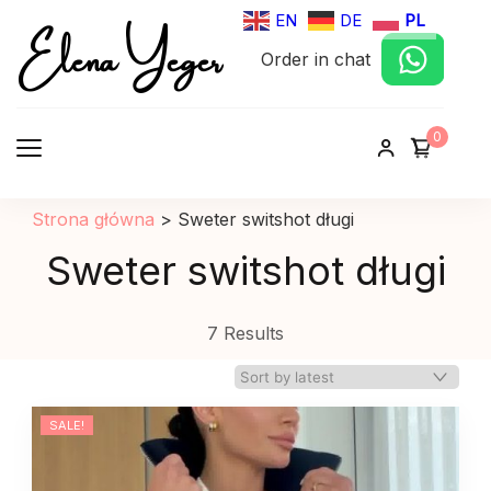
Elena Yeger
EN
DE
PL
Order in chat
Sklep internetowy odziez damska
0
Strona główna
>
Sweter switshot długi
Sweter switshot długi
7 Results
SALE!