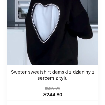
Sweter sweatshirt damski z dzianiny z
sercem z tylu
zł
299.90
zł
244.80