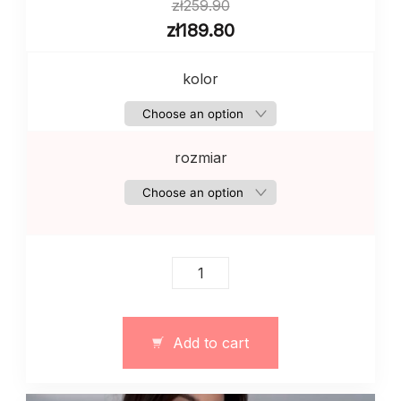
zł
259.90
zł
189.80
kolor
rozmiar
Sweter
switshot
damski
bawełniany
Add to cart
szary
quantity