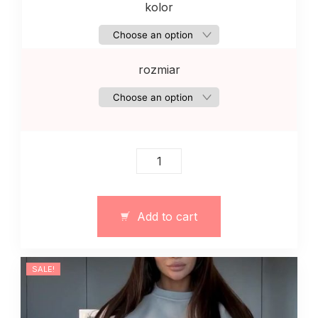
kolor
rozmiar
Sweter
sweatshirt
damski
z
Add to cart
dzianiny
z
sercem
SALE!
z
tylu
quantity