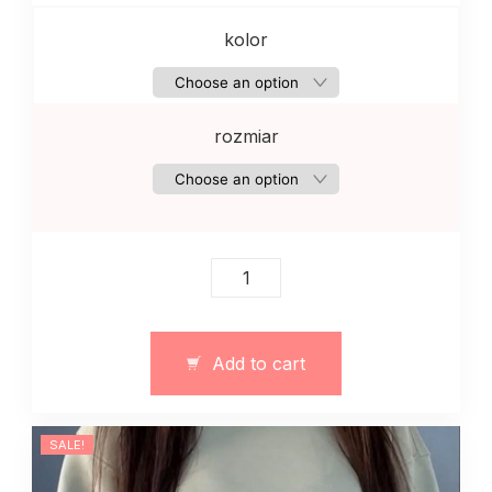
kolor
rozmiar
Sweter
sweatshirt
damski
z
Add to cart
dzianiny
Pasadena
quantity
SALE!