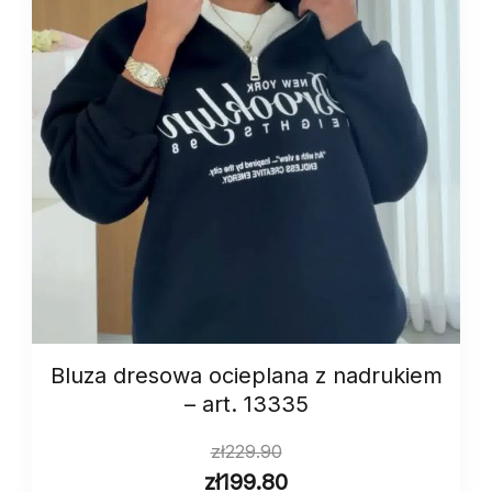
Bluza dresowa ocieplana z nadrukiem
– art. 13335
zł
229.90
zł
199.80