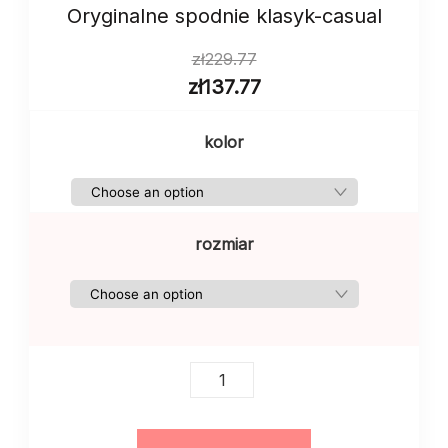
Oryginalne spodnie klasyk-casual
zł
229.77
zł
137.77
kolor
rozmiar
Oryginalne
spodnie
klasyk-
casual