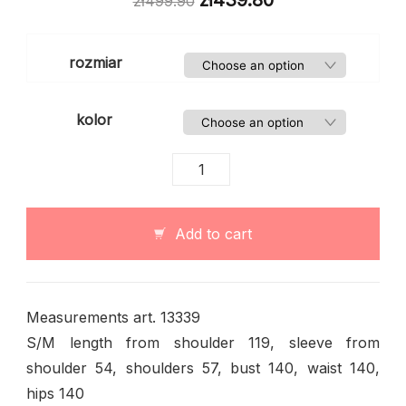
zł
439.80
zł
499.90
rozmiar
kolor
Płaszcz
damski
oversize
z
Add to cart
kołnierzem
–
art.
13339
Measurements art. 13339
quantity
S/M length from shoulder 119, sleeve from
shoulder 54, shoulders 57, bust 140, waist 140,
hips 140