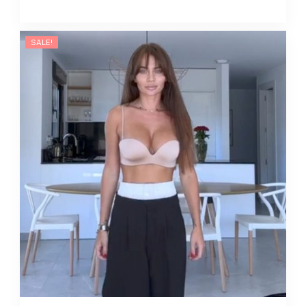
na
zimę
czarna
SALE!
quantity