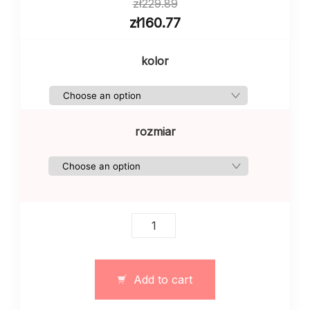
zł
229.89
zł
160.77
kolor
rozmiar
Sukienka
midi
wykonana
z
Add to cart
delikatnej
dzianiny