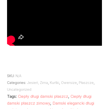
SKU:
N/A
Categories:
Jesień, Zima
,
Kurtki
,
Owersize
,
Płaszcze
,
Uncategorized
Tags:
Ciepły długi damski płaszcz
,
Ciepły długi
damski płaszcz zimowy
,
Damski elegancki długi