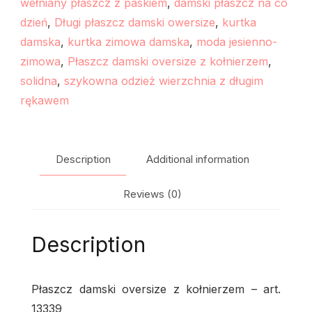
wełniany płaszcz z paskiem
,
damski płaszcz na co
dzień
,
Długi płaszcz damski owersize
,
kurtka
damska
,
kurtka zimowa damska
,
moda jesienno-
zimowa
,
Płaszcz damski oversize z kołnierzem
,
solidna
,
szykowna odzież wierzchnia z długim
rękawem
Description
Additional information
Reviews (0)
Description
Płaszcz damski oversize z kołnierzem – art.
13339