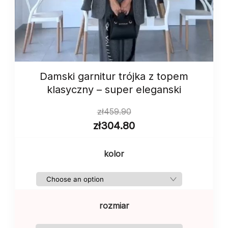
Damski garnitur trójka z topem
klasyczny – super eleganski
zł
459.90
zł
304.80
kolor
rozmiar