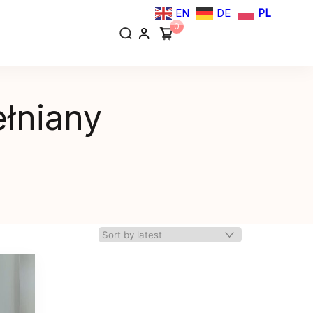
EN
DE
PL
0
ełniany