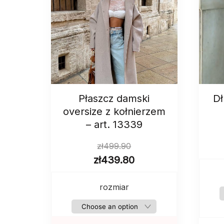
Płaszcz damski
Dł
oversize z kołnierzem
– art. 13339
zł
499.90
zł
439.80
rozmiar