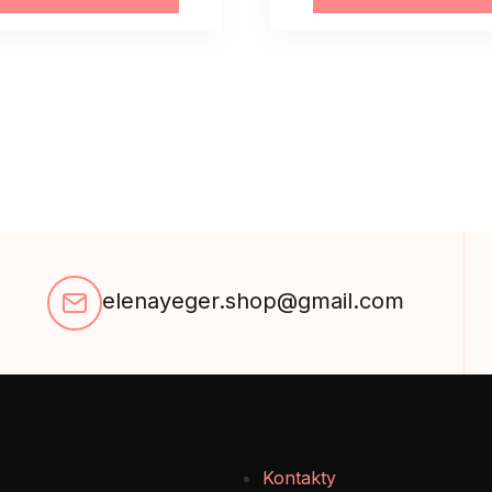
zimę
zimę
wiosne
wiosne
brązowy
szary
quantity
quantity
elenayeger.shop@gmail.com
Kontakty