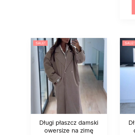
SALE!
SALE!
Długi płaszcz damski
Dł
owersize na zimę