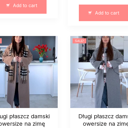
przeciwdeszczowy
damski
Add to cart
quantity
owersize
Add to cart
na
zimę
jesien
bukle
SALE!
quantity
ugi płaszcz damski
Długi płaszcz dam
owersize na zimę
owersize na zim