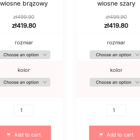
wiosne brązowy
wiosne szary
zł
499.90
zł
499.90
zł
419.80
zł
419.80
rozmiar
rozmiar
kolor
kolor
Długi
Długi
płaszcz
płaszcz
damski
damski
owersize
owersize
Add to cart
Add to cart
na
na