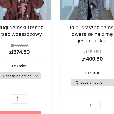
ługi damski trencz
Długi płaszcz dams
rzeciwdeszczowy
owersize na zimę
jesien bukle
zł
499.90
zł
374.80
zł
499.90
zł
409.80
rozmiar
rozmiar
Długi
damski
Długi
trencz
płaszcz