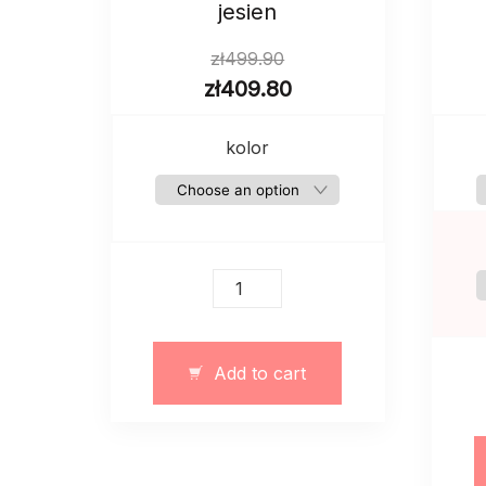
jesien
zł
499.90
zł
409.80
kolor
Długi
płaszcz
damski
owersize
Add to cart
na
zimę
jesien
quantity