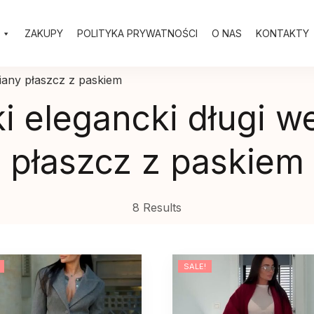
ZAKUPY
POLITYKA PRYWATNOŚCI
O NAS
KONTAKTY
niany płaszcz z paskiem
 elegancki długi w
płaszcz z paskiem
8 Results
SALE!