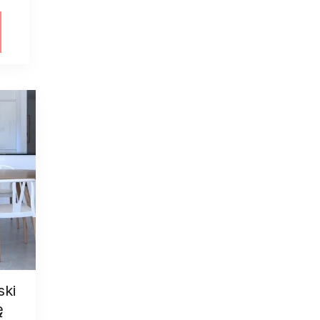
ski
ę