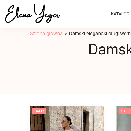
Elena Yeger
KATALOG
Sklep internetowy odziez damska
Strona główna
>
Damski elegancki długi weł
Damski
SALE!
SALE!