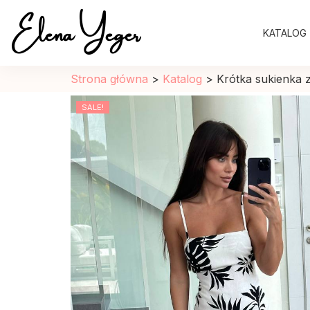
Elena Yeger
KATALOG
Sklep internetowy odziez damska
Strona główna
>
Katalog
>
Krótka sukienka z
SALE!