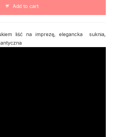
nadrukiem
Add to cart
liść
quantity
ukiem liść na imprezę, elegancka suknia,
mantyczna