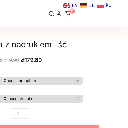
EN
DE
PL
0
a z nadrukiem liść
zł
179.80
zł
249.90
Krótka
sukienka
z