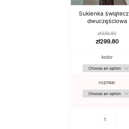
Sukienka świątec
dwuczęściowa
zł
339.90
zł
299.80
kolor
rozmiar
Sukienka
świąteczna