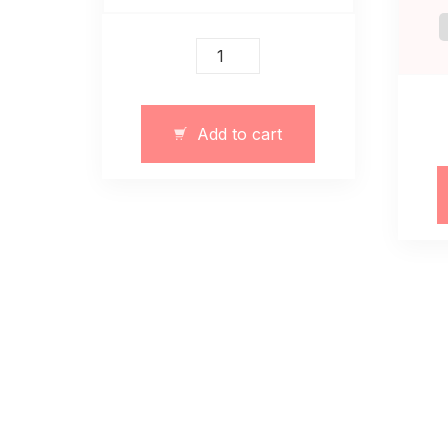
Krótka
sukienka
kombinezon
z
Add to cart
tkaniny
kostiumowej
quantity