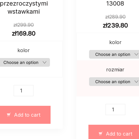
przezroczystymi
13008
wstawkami
zł
289.90
zł
299.90
zł
239.80
zł
169.80
kolor
kolor
rozmiar
Eleganska
swiąteczna
sukienka
Krótka
z
Add to cart
eleganska
przezroczystymi
sukienka
wstawkami
z
quantity
Add to cart
jedwabna