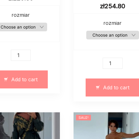
zł
254.80
rozmiar
rozmiar
Długa
sukienka
Sukienka
leo
peleryna
nadruk
wykonana
Add to cart
quantity
z
Add to cart
gipiury
i
satyny
quantity
SALE!