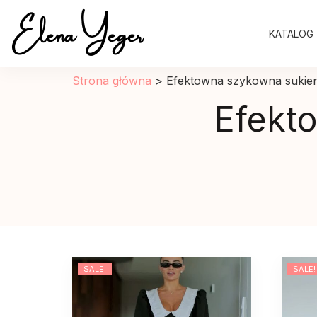
Elena Yeger
KATALOG
Sklep internetowy odziez damska
Strona główna
>
Efektowna szykowna sukienk
Efekt
SALE!
SALE!