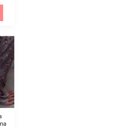
a
a
bna