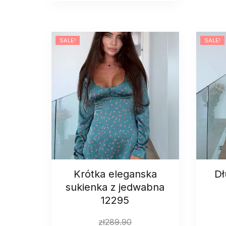
SALE!
SALE!
Krótka eleganska
Dł
sukienka z jedwabna
12295
zł
289.90