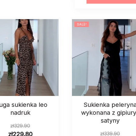
13008
quantity
SALE!
uga sukienka leo
Sukienka peleryn
nadruk
wykonana z gipiury
satyny
zł
329.90
zł
229.80
zł
339.90