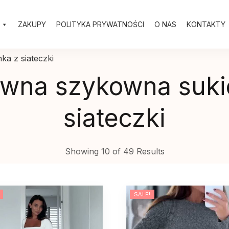
ZAKUPY
POLITYKA PRYWATNOŚCI
O NAS
KONTAKTY
a z siateczki
owna szykowna suki
siateczki
Showing 10 of 49 Results
SALE!