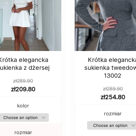
Krótka elegancka
Krótka eleganck
ukienka z dżersej
sukienka tweedo
13002
zł
289.90
zł
209.80
zł
289.90
zł
254.80
kolor
rozmiar
rozmiar