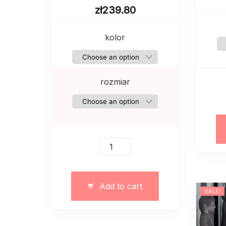
zł
239.80
kolor
rozmiar
Krótka
eleganska
sukienka
z
Add to cart
jedwabna
SALE!
12295
quantity