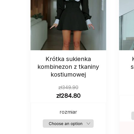
Krótka sukienka
kombinezon z tkaniny
s
kostiumowej
zł
349.90
zł
284.80
rozmiar