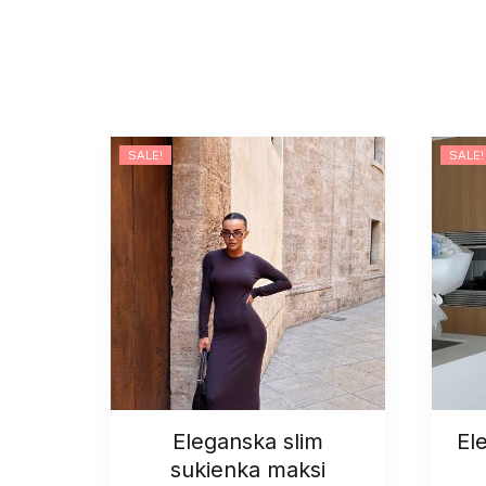
SALE!
SALE!
Eleganska slim
El
sukienka maksi