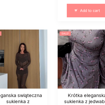
dwuczęściow
quantity
Add to cart
SALE!
eganska swiąteczna
Krótka elegansk
sukienka z
sukienka z jedwa