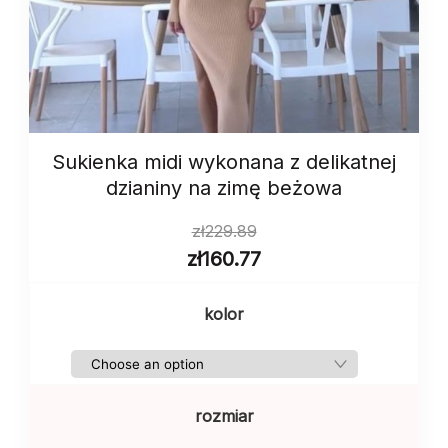
Sukienka midi wykonana z delikatnej
dzianiny na zimę beżowa
zł
229.89
zł
160.77
kolor
rozmiar