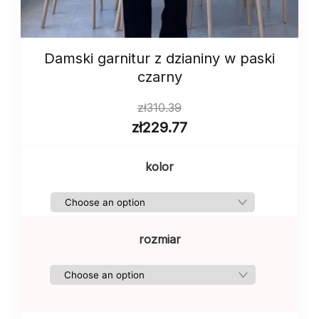
Damski garnitur z dzianiny w paski
czarny
zł
310.39
zł
229.77
kolor
rozmiar