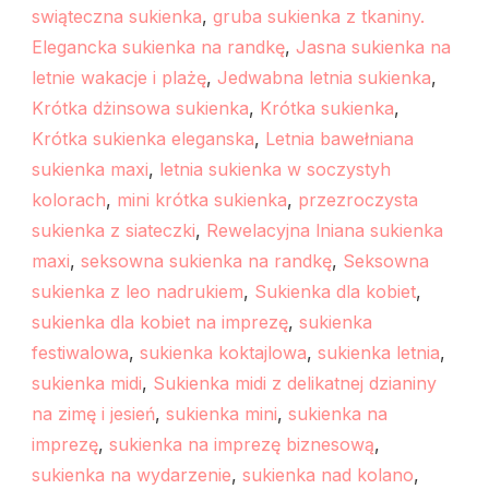
swiąteczna sukienka
,
gruba sukienka z tkaniny.
Elegancka sukienka na randkę
,
Jasna sukienka na
letnie wakacje i plażę
,
Jedwabna letnia sukienka
,
Krótka dżinsowa sukienka
,
Krótka sukienka
,
Krótka sukienka eleganska
,
Letnia bawełniana
sukienka maxi
,
letnia sukienka w soczystyh
kolorach
,
mini krótka sukienka
,
przezroczysta
sukienka z siateczki
,
Rewelacyjna lniana sukienka
maxi
,
seksowna sukienka na randkę
,
Seksowna
sukienka z leo nadrukiem
,
Sukienka dla kobiet
,
sukienka dla kobiet na imprezę
,
sukienka
festiwalowa
,
sukienka koktajlowa
,
sukienka letnia
,
sukienka midi
,
Sukienka midi z delikatnej dzianiny
na zimę i jesień
,
sukienka mini
,
sukienka na
imprezę
,
sukienka na imprezę biznesową
,
sukienka na wydarzenie
,
sukienka nad kolano
,