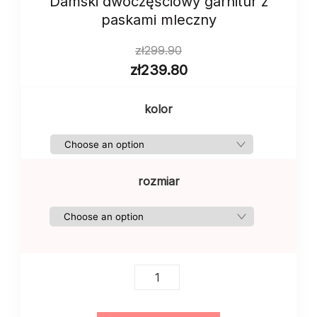
Damski dwoczęściowy garnitur z
paskami mleczny
zł
299.90
zł
239.80
kolor
rozmiar
Damski
dwoczęściowy
garnitur