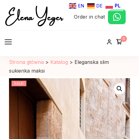
Elena Yeger
EN
DE
PL
Order in chat
Sklep internetowy odziez damska
0
Strona główna
>
Katalog
>
Eleganska slim
sukienka maksi
SALE!