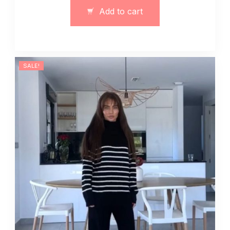
z
Add to cart
paskami
mleczny
quantity
SALE!