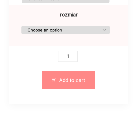
rozmiar
Dwuczęściowy
garnitur
ze
wstawkami
Add to cart
z
eko
skóry
quantity