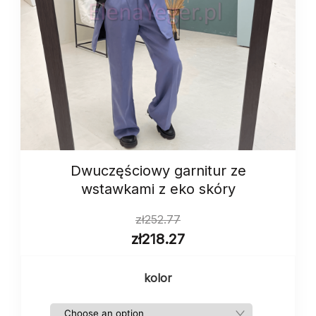
Dwuczęściowy garnitur ze
wstawkami z eko skóry
zł
252.77
zł
218.27
kolor