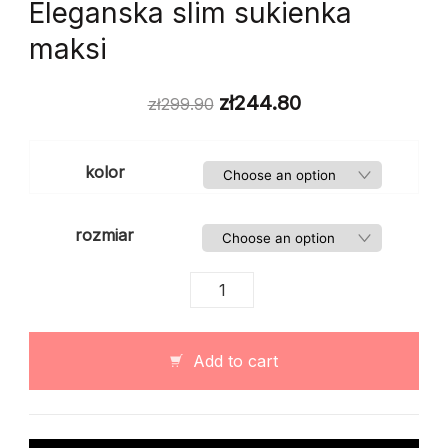
Eleganska slim sukienka
maksi
zł
244.80
zł
299.90
kolor
rozmiar
Eleganska
slim
sukienka
maksi
Add to cart
quantity