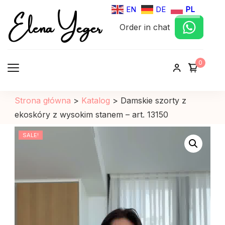
Elena Yeger
EN
DE
PL
Order in chat
Sklep internetowy odziez damska
0
Strona główna
>
Katalog
>
Damskie szorty z
ekoskóry z wysokim stanem – art. 13150
SALE!