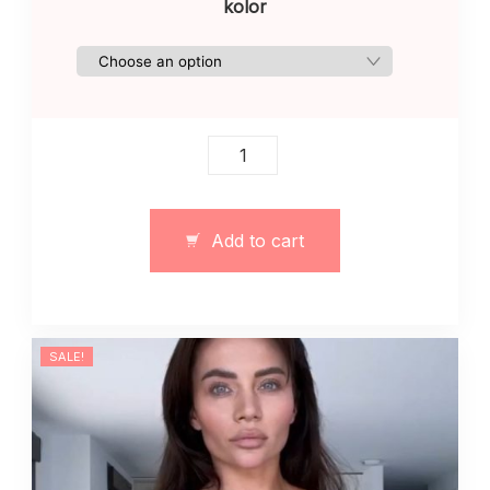
kolor
Garnitur
jesienny
elegancki
quantity
Add to cart
SALE!