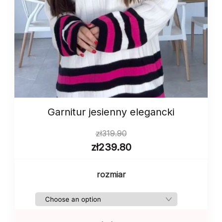
Garnitur jesienny elegancki
zł
319.90
zł
239.80
rozmiar