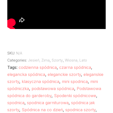
SKU:
N/A
Categories:
Jesień, Zima
,
Szorty
,
Wiosna, Lato
Tags:
codzienna spódnica
,
czarna spódnica
,
elegancka spódnica
,
eleganckie szorty
,
eleganskie
szorty
,
klasyczna spódnica
,
mini spodnica
,
mini
spódniczka
,
podstawowa spódnica
,
Podstawowa
spódnica do garderoby
,
Spodenki spódnicowe
,
spodnica
,
spodnica garniturowa
,
spódnica jak
szorty
,
Spódnica na co dzień
,
spodnica szorty
,