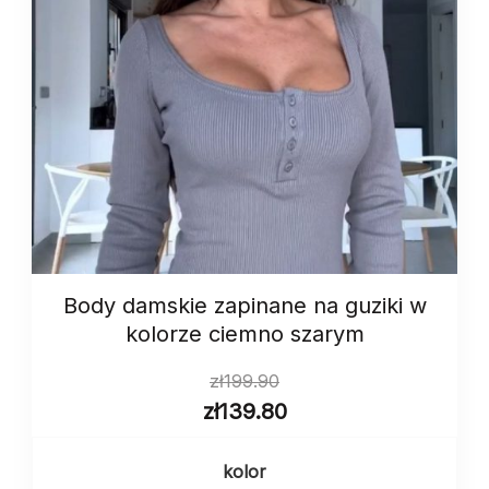
Body damskie zapinane na guziki w
kolorze ciemno szarym
zł
199.90
zł
139.80
kolor