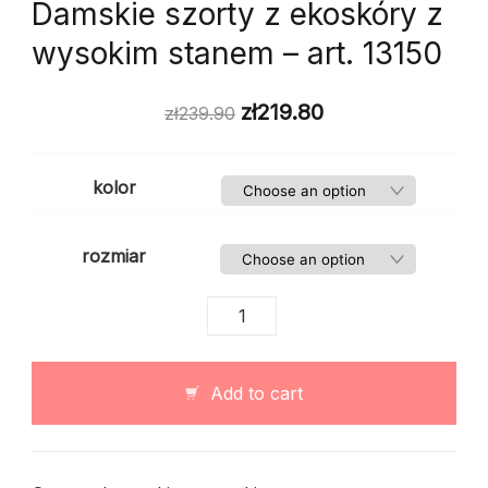
Damskie szorty z ekoskóry z
wysokim stanem – art. 13150
zł
219.80
zł
239.90
kolor
rozmiar
Damskie
szorty
z
ekoskóry
Add to cart
z
wysokim
stanem