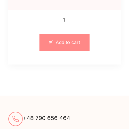
Elastyczne
legginsy
damskie
z
Add to cart
paskami
szare
quantity
+48 790 656 464