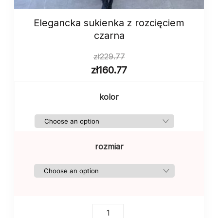
Elegancka sukienka z rozcięciem
czarna
zł
229.77
zł
160.77
kolor
rozmiar
Elegancka