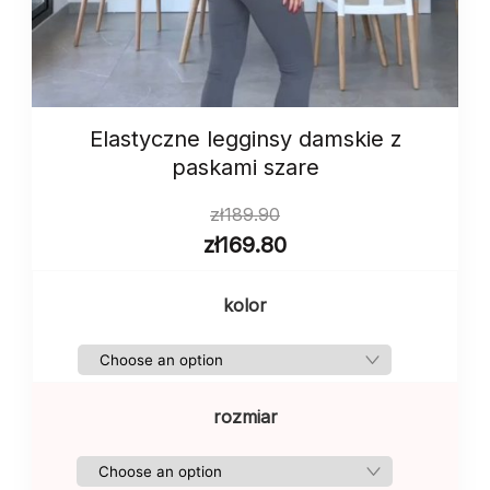
Elastyczne legginsy damskie z
paskami szare
zł
189.90
zł
169.80
kolor
rozmiar