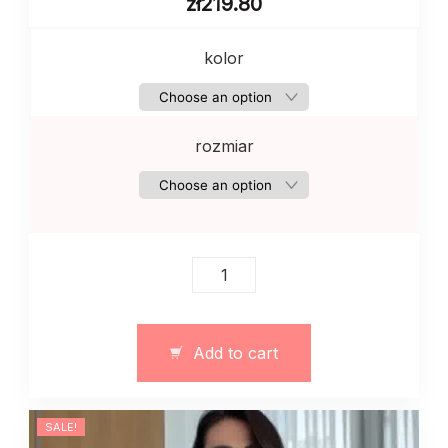
zł
219.80
kolor
rozmiar
Damskie
szorty
z
ekoskóry
Add to cart
z
wysokim
stanem
SALE!
–