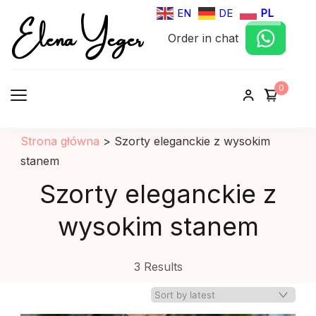
Elena Yeger
EN
DE
PL
Order in chat
Sklep internetowy odziez damska
0
Strona główna
>
Szorty eleganckie z wysokim
stanem
Szorty eleganckie z
wysokim stanem
3 Results