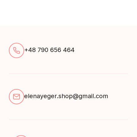
13143
quantity
+48 790 656 464
elenayeger.shop@gmail.com