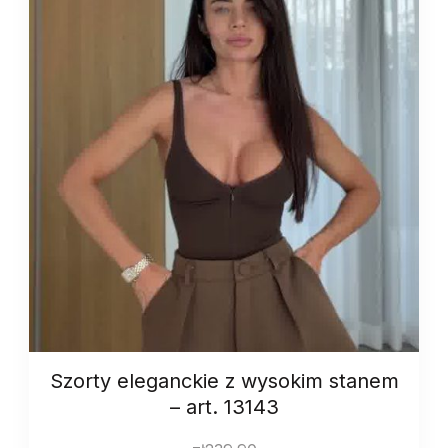
art.
13150
quantity
Szorty eleganckie z wysokim stanem
– art. 13143