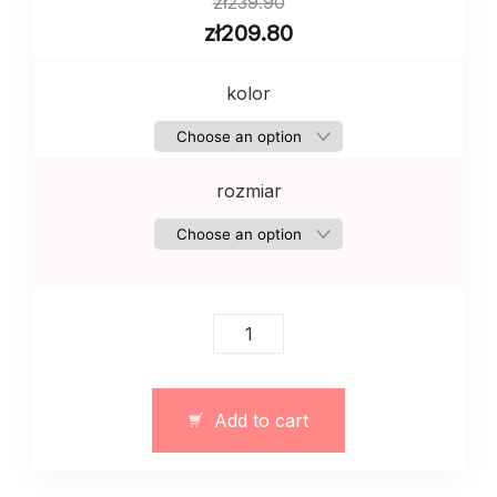
zł
239.90
zł
209.80
kolor
rozmiar
Szorty
eleganckie
z
wysokim
Add to cart
stanem
–
art.