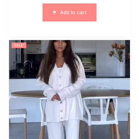
body
obcisłe
Add to cart
czarny
quantity
SALE!