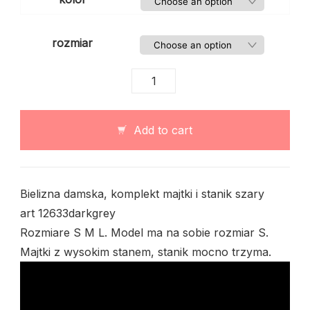
rozmiar
Bielizna
damska,
komplekt
majtki
Add to cart
i
stanik
ciemno
szary
Bielizna damska, komplekt majtki i stanik szary
quantity
art 12633darkgrey
Rozmiare S M L. Model ma na sobie rozmiar S.
Majtki z wysokim stanem, stanik mocno trzyma.