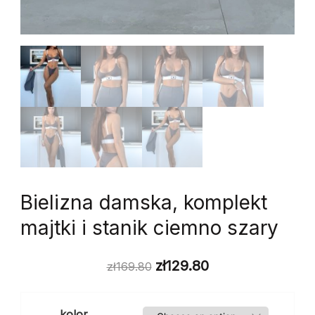
Bielizna damska, komplekt
majtki i stanik ciemno szary
zł
129.80
zł
169.80
kolor