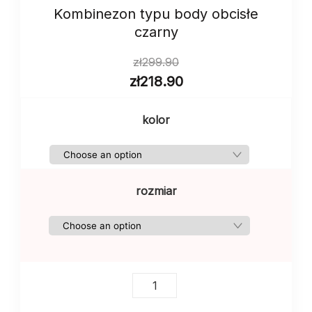
Kombinezon typu body obcisłe
czarny
zł
299.90
zł
218.90
kolor
rozmiar
Kombinezon
typu