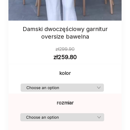
Damski dwoczęściowy garnitur
oversize bawelna
zł
299.90
zł
259.80
kolor
rozmiar