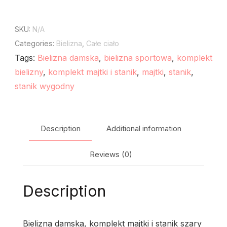
SKU:
N/A
Categories:
Bielizna
,
Całe ciało
Tags:
Bielizna damska
,
bielizna sportowa
,
komplekt
bielizny
,
komplekt majtki i stanik
,
majtki
,
stanik
,
stanik wygodny
Description
Additional information
Reviews (0)
Description
Bielizna damska, komplekt majtki i stanik szary