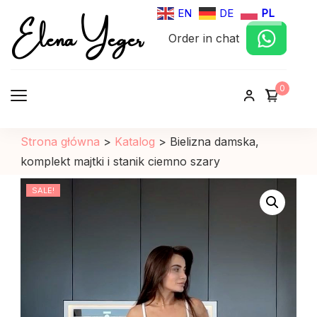
Elena Yeger
EN
DE
PL
Order in chat
Sklep internetowy odziez damska
0
Strona główna
>
Katalog
>
Bielizna damska,
komplekt majtki i stanik ciemno szary
SALE!