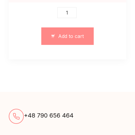
Damski
dwoczęściowy
garnitur
oversize
Add to cart
bawelna
quantity
+48 790 656 464