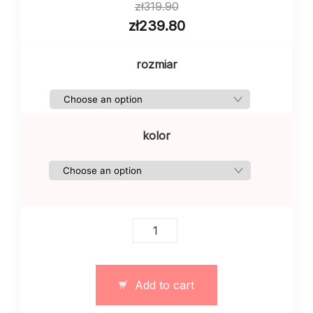
zł
319.90
zł
239.80
rozmiar
kolor
Garnitur
jesienny
elegancki
quantity
Add to cart