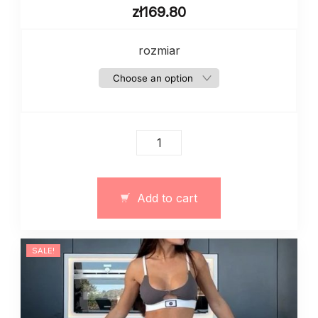
zł
169.80
rozmiar
Bielizna
damska,
komplekt
majtki
Add to cart
i
stanik
12805
SALE!
quantity