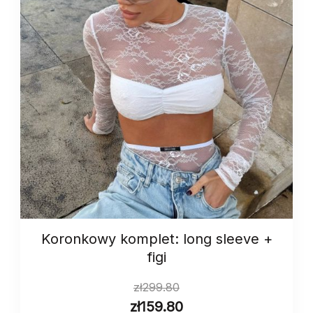
Koronkowy komplet: long sleeve +
figi
zł
299.80
zł
159.80