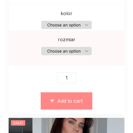
kolor
rozmiar
Koronkowy
komplet:
long
sleeve
Add to cart
+
figi
quantity
SALE!