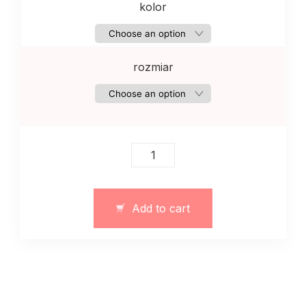
kolor
rozmiar
Bielizna
damska,
komplekt
majtki
Add to cart
i
stanik
ciemno
szary
quantity