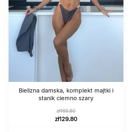
Bielizna damska, komplekt majtki i
stanik ciemno szary
zł
169.80
zł
129.80