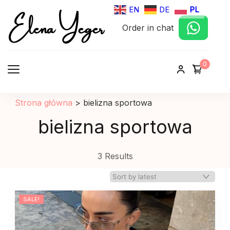
Elena Yeger
EN
DE
PL
Order in chat
Sklep internetowy odziez damska
0
Strona główna
>
bielizna sportowa
bielizna sportowa
3 Results
SALE!