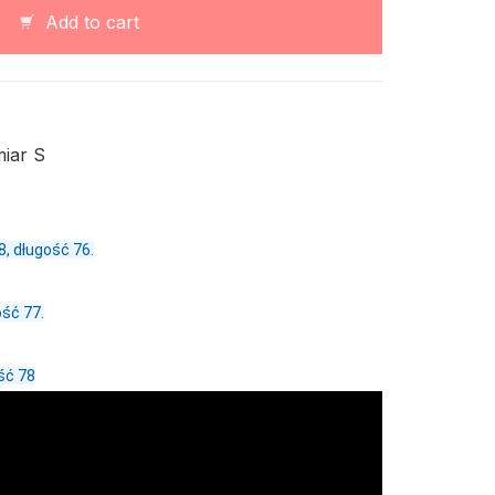
z
Add to cart
bawełny
13316
quantity
iar S
8, długość 76.
ść 77.
ść 78