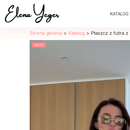
Elena Yeger
KATALOG
Sklep internetowy odziez damska
Strona główna
>
Katalog
>
Płaszcz z futra z
SALE!