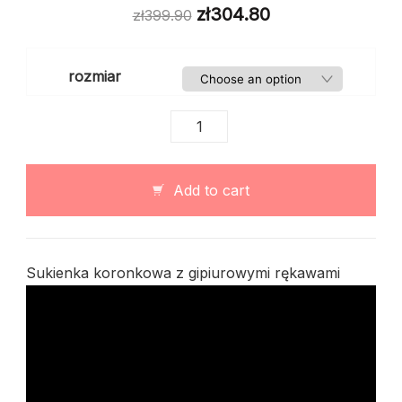
zł
304.80
zł
399.90
rozmiar
Sukienka
koronkowa
z
gipiurowymi
Add to cart
rękawami
quantity
Sukienka koronkowa z gipiurowymi rękawami