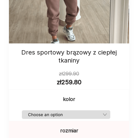
Dres sportowy brązowy z ciepłej
tkaniny
zł
299.90
zł
259.80
kolor
rozmiar