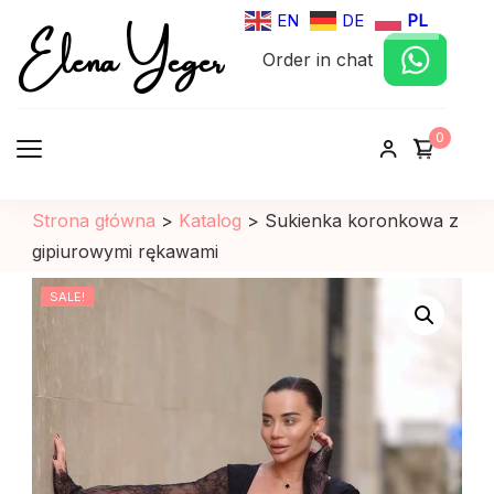
Elena Yeger
EN
DE
PL
Order in chat
Sklep internetowy odziez damska
0
Strona główna
>
Katalog
>
Sukienka koronkowa z
gipiurowymi rękawami
SALE!