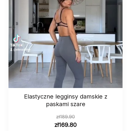
Elastyczne legginsy damskie z
paskami szare
zł
189.90
zł
169.80