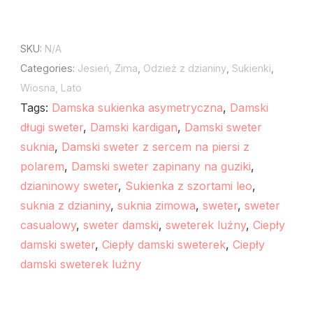
SKU:
N/A
Categories:
Jesień, Zima
,
Odzież z dzianiny
,
Sukienki
,
Wiosna, Lato
Tags:
Damska sukienka asymetryczna
,
Damski
długi sweter
,
Damski kardigan
,
Damski sweter
suknia
,
Damski sweter z sercem na piersi z
polarem
,
Damski sweter zapinany na guziki
,
dzianinowy sweter
,
Sukienka z szortami leo
,
suknia z dzianiny
,
suknia zimowa
,
sweter
,
sweter
casualowy
,
sweter damski
,
sweterek luźny
,
Сiepły
damski sweter
,
Сiepły damski sweterek
,
Сiepły
damski sweterek luźny