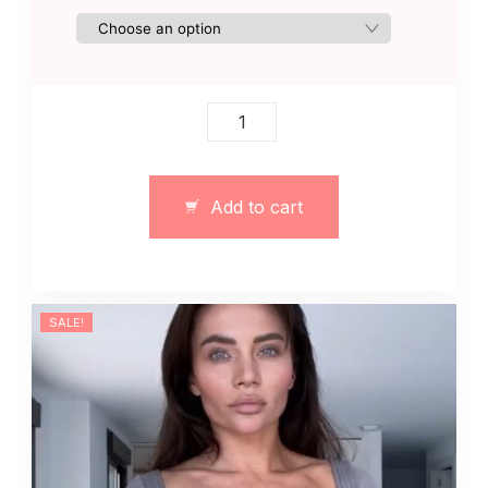
Dres
sportowy
brązowy
z
Add to cart
ciepłej
tkaniny
quantity
SALE!