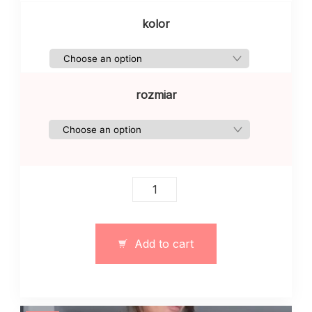
kolor
rozmiar
Elastyczne
legginsy
damskie
z
Add to cart
paskami
szare
quantity