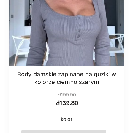
Body damskie zapinane na guziki w
kolorze ciemno szarym
zł
199.90
zł
139.80
kolor