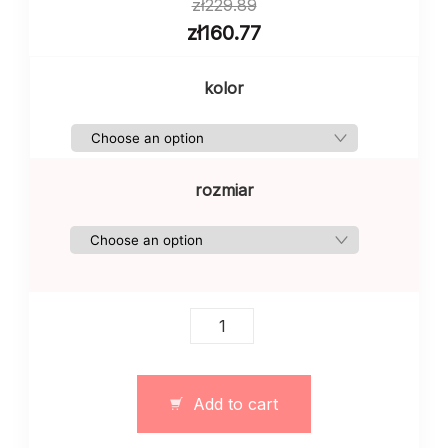
zł
229.89
zł
160.77
kolor
rozmiar
Damska
koszula
w
kratkę
Add to cart
jasna
quantity