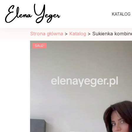
Elena Yeger
KATALOG
Sklep internetowy odziez damska
Strona główna
>
Katalog
>
Sukienka kombin
SALE!