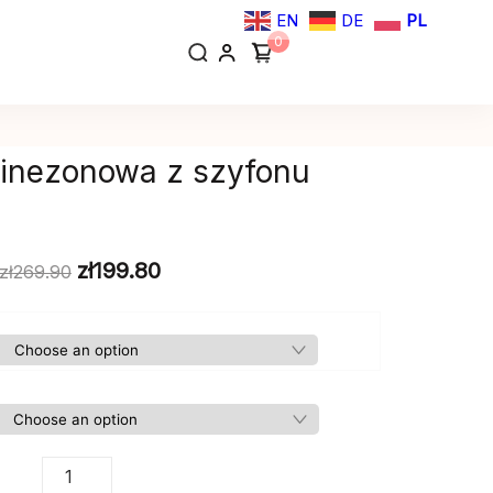
EN
DE
PL
0
inezonowa z szyfonu
zł
199.80
zł
269.90
Sukienka