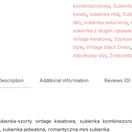
kombinezonowa
,
Sukienk
kwiaty
,
sukienka midi
,
Suki
lato
,
sukienka seksowna
,
sukienka z długim rękaw
vintage kwiatowa
,
Szykown
style
,
Vintage black Dress
zabytkowy styl
,
Znakomita
Description
Additional information
Reviews (0)
ienka-szorty vintage kwiatowa, sukienka kombinezono
y, sukienka jedwabna, romantyczna mini sukienka