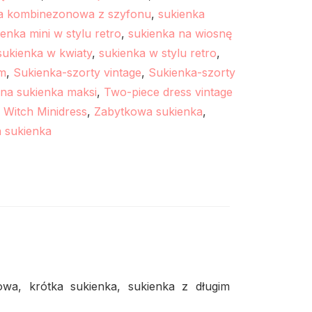
a kombinezonowa z szyfonu
,
sukienka
enka mini w stylu retro
,
sukienka na wiosnę
sukienka w kwiaty
,
sukienka w stylu retro
,
em
,
Sukienka-szorty vintage
,
Sukienka-szorty
a sukienka maksi
,
Two-piece dress vintage
,
Witch Minidress
,
Zabytkowa sukienka
,
 sukienka
wa, krótka sukienka, sukienka z długim