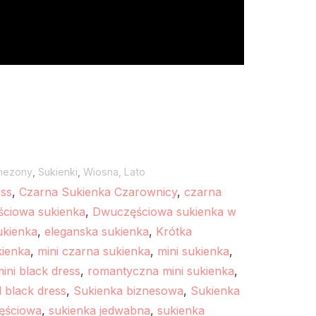
nezony
,
Sukienki
,
Wiosna, Lato
ess
,
Czarna Sukienka Czarownicy
,
czarna
ciowa sukienka
,
Dwuczęściowa sukienka w
ukienka
,
eleganska sukienka
,
Krótka
kienka
,
mini czarna sukienka
,
mini sukienka
,
ini black dress
,
romantyczna mini sukienka
,
 black dress
,
Sukienka biznesowa
,
Sukienka
ęściowa
,
sukienka jedwabna
,
sukienka