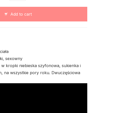
kombinezonowa
z
szyfonu
Add to cart
granatowa
quantity
ciała
cki, sexowny
 kropki niebieska szyfonowa, sukienka i
, na wszystkie pory roku. Dwuczęściowa