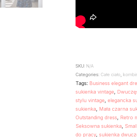
SKU:
N/A
Categories:
Całe ciało
,
kombi
Tags:
Business elegant dr
sukienka vintage
,
Dwuczęś
stylu vintage
,
elegancka s
sukienka
,
Mała czarna su
Outstanding dress
,
Retro m
Seksowna sukienka
,
Small
do pracy
,
sukienka dwucz