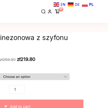
EN
DE
PL
0
inezonowa z szyfonu
zł
219.80
zł
269.90
Sukienka
kombinezonowa
z
szyfonu
Add to cart