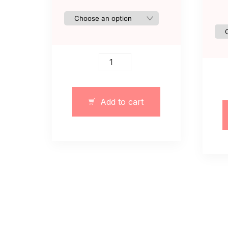
Kombinezon
typu
body
obcisłe
Add to cart
brązowy
quantity