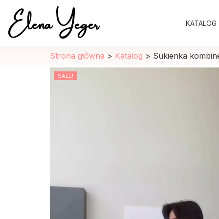
Elena Yeger
KATALOG
Sklep internetowy odziez damska
Strona główna
>
Katalog
>
Sukienka kombin
SALE!