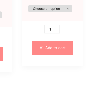
Czarna
elegancka
sukienka
na
Add to cart
paskie
quantity