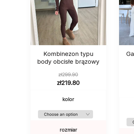
Kombinezon typu
Ga
body obcisłe brązowy
zł
299.90
zł
219.80
kolor
rozmiar