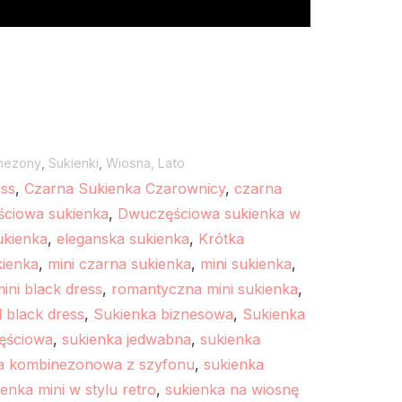
nezony
,
Sukienki
,
Wiosna, Lato
ess
,
Czarna Sukienka Czarownicy
,
czarna
ciowa sukienka
,
Dwuczęściowa sukienka w
ukienka
,
eleganska sukienka
,
Krótka
kienka
,
mini czarna sukienka
,
mini sukienka
,
ini black dress
,
romantyczna mini sukienka
,
 black dress
,
Sukienka biznesowa
,
Sukienka
ęściowa
,
sukienka jedwabna
,
sukienka
a kombinezonowa z szyfonu
,
sukienka
enka mini w stylu retro
,
sukienka na wiosnę