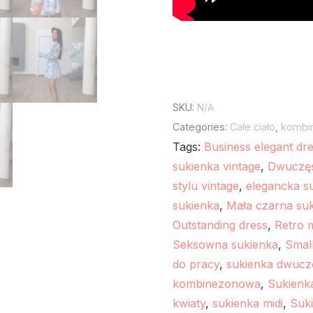
SKU:
N/A
Categories:
Całe ciało
,
kombi
Tags:
Business elegant dr
sukienka vintage
,
Dwuczęś
stylu vintage
,
elegancka s
sukienka
,
Mała czarna su
Outstanding dress
,
Retro m
Seksowna sukienka
,
Small
do pracy
,
sukienka dwucz
kombinezonowa
,
Sukienk
kwiaty
,
sukienka midi
,
Suki