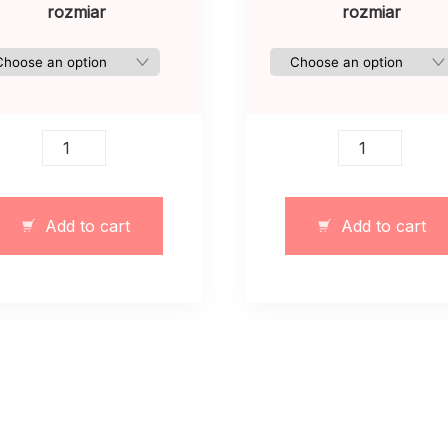
rozmiar
rozmiar
Garnitur
Damski
biały
dwoczęściowy
ciepły
garnitur
z
z
Add to cart
Add to cart
zamkiem
paskami
błyskawicznym
mleczny
quantity
quantity