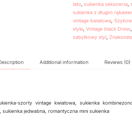
lato
,
sukienka seksowna
,
sukienka z długim rękaw
vintage kwiatowa
,
Szykown
style
,
Vintage black Dress
zabytkowy styl
,
Znakomita
Description
Additional information
Reviews (0)
ienka-szorty vintage kwiatowa, sukienka kombinezono
y, sukienka jedwabna, romantyczna mini sukienka