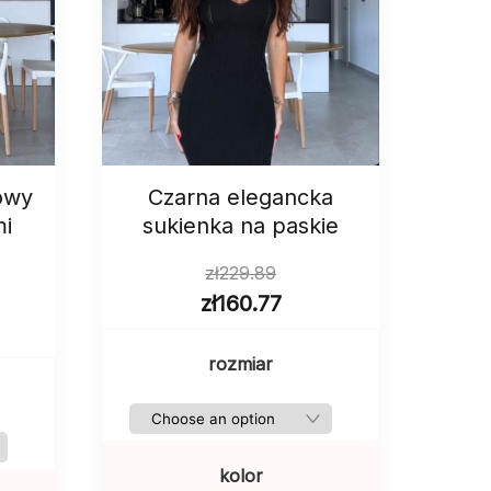
owy
Czarna elegancka
mi
sukienka na paskie
zł
229.89
zł
160.77
rozmiar
kolor