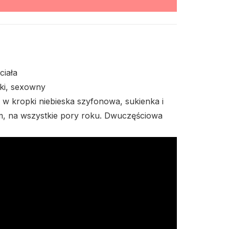
tygry
quantity
ciała
cki, sexowny
 kropki niebieska szyfonowa, sukienka i
, na wszystkie pory roku. Dwuczęściowa