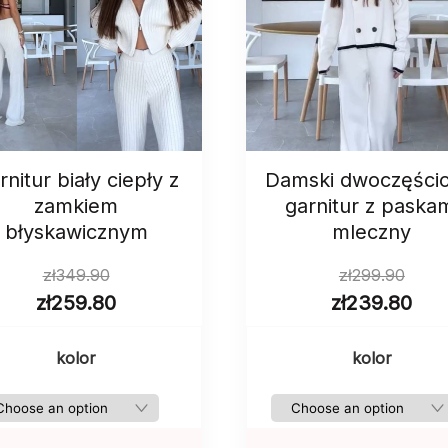
rnitur biały ciepły z
Damski dwoczęści
zamkiem
garnitur z paska
błyskawicznym
mleczny
zł
349.90
zł
299.90
zł
259.80
zł
239.80
kolor
kolor