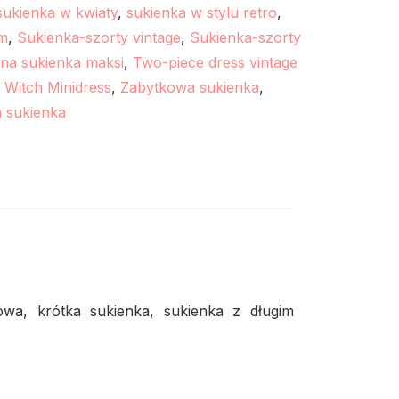
sukienka w kwiaty
,
sukienka w stylu retro
,
em
,
Sukienka-szorty vintage
,
Sukienka-szorty
a sukienka maksi
,
Two-piece dress vintage
,
Witch Minidress
,
Zabytkowa sukienka
,
 sukienka
wa, krótka sukienka, sukienka z długim