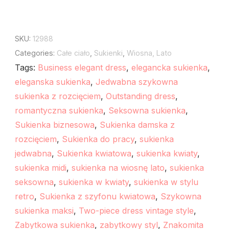
SKU:
12988
Categories:
Całe ciało
,
Sukienki
,
Wiosna, Lato
Tags:
Business elegant dress
,
elegancka sukienka
,
eleganska sukienka
,
Jedwabna szykowna
sukienka z rozcięciem
,
Outstanding dress
,
romantyczna sukienka
,
Seksowna sukienka
,
Sukienka biznesowa
,
Sukienka damska z
rozcięciem
,
Sukienka do pracy
,
sukienka
jedwabna
,
Sukienka kwiatowa
,
sukienka kwiaty
,
sukienka midi
,
sukienka na wiosnę lato
,
sukienka
seksowna
,
sukienka w kwiaty
,
sukienka w stylu
retro
,
Sukienka z szyfonu kwiatowa
,
Szykowna
sukienka maksi
,
Two-piece dress vintage style
,
Zabytkowa sukienka
,
zabytkowy styl
,
Znakomita