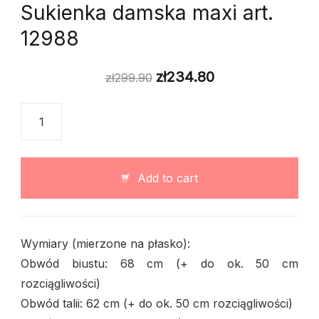
Sukienka damska maxi art.
12988
zł
234.80
zł
299.90
Sukienka
damska
maxi
art.
Add to cart
12988
quantity
Wymiary (mierzone na płasko):
Obwód biustu: 68 cm (+ do ok. 50 cm
rozciągliwości)
Obwód talii: 62 cm (+ do ok. 50 cm rozciągliwości)