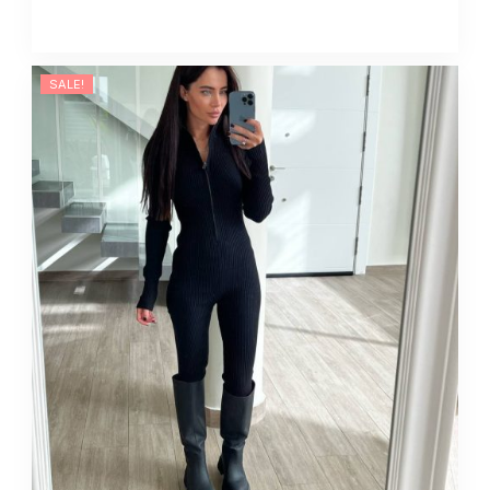
z
nadrukiem
quantity
SALE!