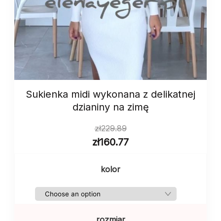
Sukienka midi wykonana z delikatnej
dzianiny na zimę
zł
229.89
zł
160.77
kolor
rozmiar