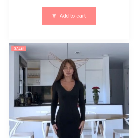
body
obcisłe
Add to cart
czarny
quantity
SALE!