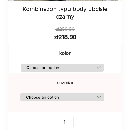
Kombinezon typu body obcisłe
czarny
zł
299.90
zł
218.90
kolor
rozmiar
Kombinezon
typu