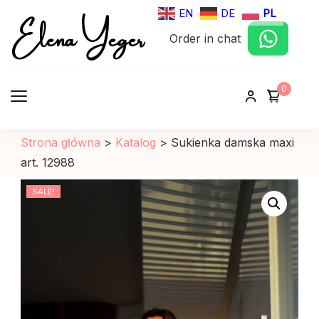
Elena Yeger
EN
DE
PL
Order in chat
Sklep internetowy odziez damska
0
Strona główna
>
Katalog
>
Sukienka damska maxi
art. 12988
SALE!