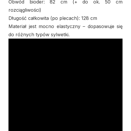
Obwód bioder: 82 cm (+ do ok. 50 cm
rozciągliwości)
Długość całkowita (po plecach): 128 cm
Materiał jest mocno elastyczny – dopasowuje się
do różnych typów sylwetki.