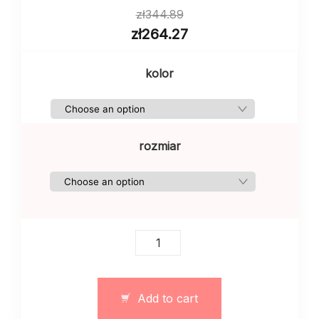
zł
344.89
zł
264.27
kolor
rozmiar
Damski
dres
szczotkowany
sportowy
Add to cart
szary