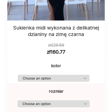
Sukienka midi wykonana z delikatnej
dzianiny na zimę czarna
zł
229.89
zł
160.77
kolor
rozmiar