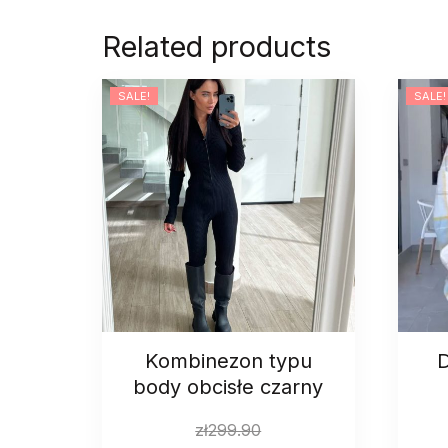
Related products
SALE!
SALE!
Kombinezon typu
D
body obcisłe czarny
zł
299.90