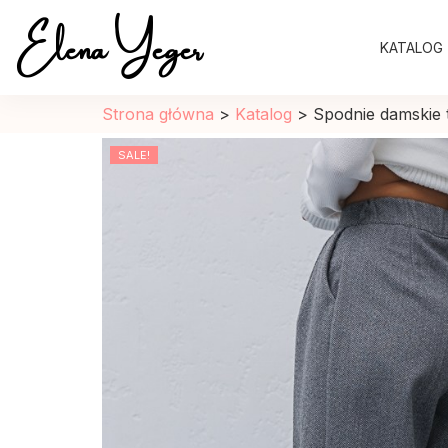
Elena Yeger
KATALOG
Sklep internetowy odziez damska
Strona główna
>
Katalog
>
Spodnie damskie
SALE!