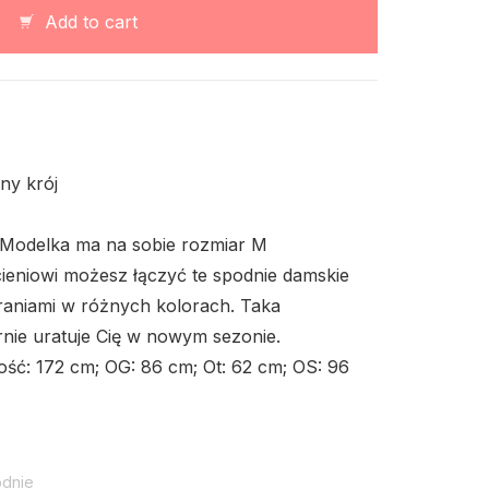
klasyczne
Add to cart
quantity
źny krój
 Modelka ma na sobie rozmiar M
eniowi możesz łączyć te spodnie damskie
aniami w różnych kolorach.
Taka
nie uratuje Cię w nowym sezonie.
ść: 172 cm;
OG: 86 cm;
Ot: 62 cm;
OS: 96
dnie