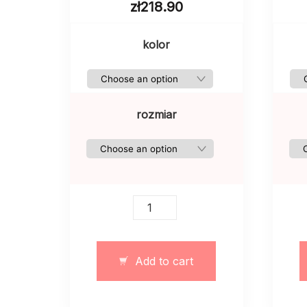
zł
218.90
kolor
rozmiar
Kombinezon
typu
body
obcisłe
Add to cart
czarny
quantity