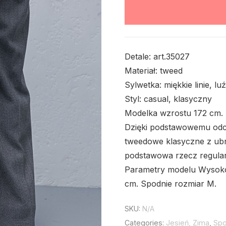
Detale: art.35027
Materiał: tweed
Sylwetka: miękkie linie, lu
Styl: casual, klasyczny
Modelka wzrostu 172 cm.
Dzięki podstawowemu odci
tweedowe klasyczne z ubr
podstawowa rzecz regular
Parametry modelu Wysoko
cm. Spodnie rozmiar M.
SKU:
N/A
Categories:
Jesień, Zima
,
Spo