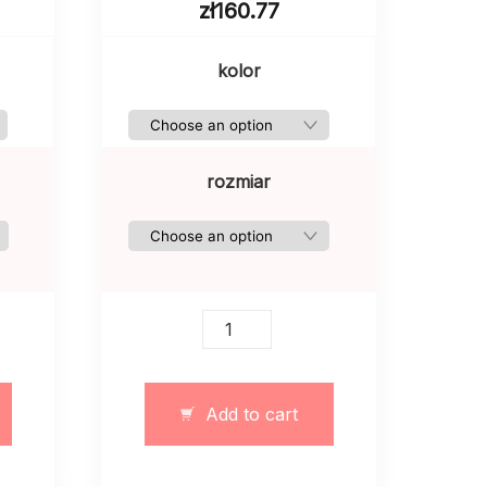
zł
160.77
kolor
rozmiar
Damska
koszula
w
kratkę
Add to cart
ciemna
quantity