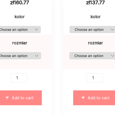
zł
160.77
zł
137.77
kolor
kolor
rozmiar
rozmiar
Damska
Oryginalne
koszula
spodnie
w
klasyk-
kratkę
casual
Add to cart
Add to cart
jasna
quantity
quantity