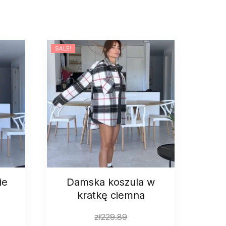
SALE!
ie
Damska koszula w
kratkę ciemna
zł
229.89