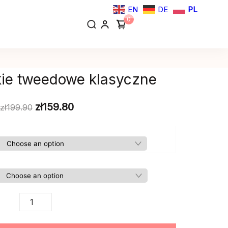
EN
DE
PL
0
ie tweedowe klasyczne
zł
159.80
zł
199.90
Spodnie
damskie
tweedowe