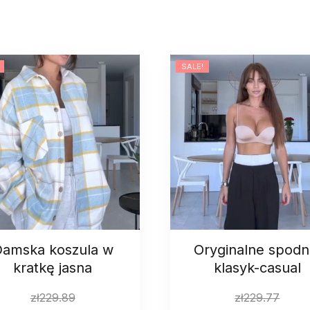
SALE!
amska koszula w
Oryginalne spodn
kratkę jasna
klasyk-casual
zł
229.89
zł
229.77