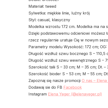
Materiał: tweed
Sylwetka: miękkie linie, luźny krój
Styl: casual, klasyczny
Modelka wzrostu 172 cm. Modelka ma na s
Dzięki podstawowemu odcieniowi możesz ł
rzecz regularnie uratuje Cię w nowym sezo
Parametry modelu Wysokość: 172 cm;
OG:
Długość wzdłuż szwu bocznego S – 110,5 cm
Długość wzdłuż szwu wewnętrznego S – 7
Szerokość talii
S – 33 cm;
M – 35 cm;
Dł. –
Szerokość bioder
S – 53 cm;
M – 55 cm;
Dł
Zapoznaj się nasze promocji
O nas – Elena
Dodawaj sie do FB
Facebook
Instagram
Elena Yeger (@elenayeger.pl)