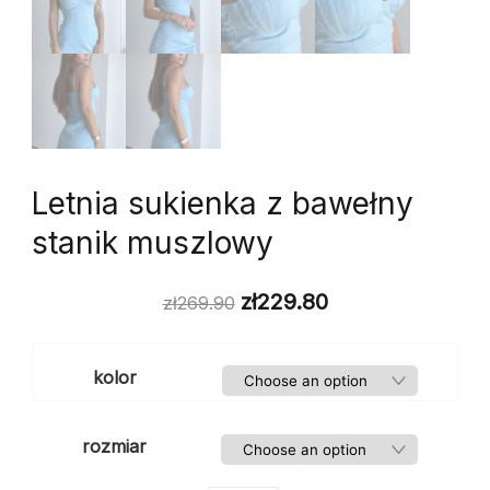
Letnia sukienka z bawełny
stanik muszlowy
zł
229.80
zł
269.90
kolor
rozmiar