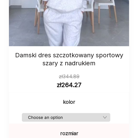
Damski dres szczotkowany sportowy
szary z nadrukiem
zł
344.89
zł
264.27
kolor
rozmiar