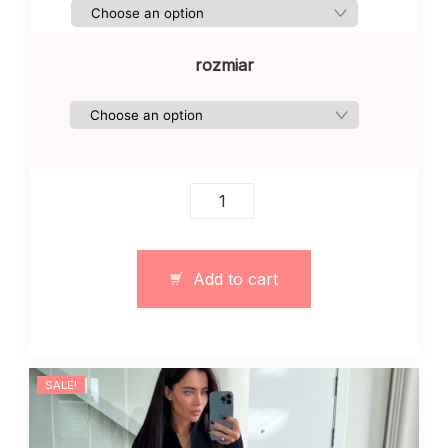
rozmiar
Elegancka
sukienka
z
rozcięciem
Add to cart
bezowa
quantity
SALE!