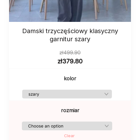
Damski trzyczęściowy klasyczny
garnitur szary
zł
499.90
zł
379.80
kolor
rozmiar
Clear