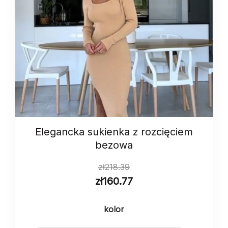
Elegancka sukienka z rozcięciem
bezowa
zł
218.39
zł
160.77
kolor