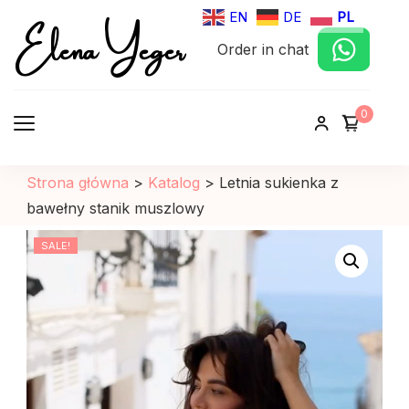
Elena Yeger
EN
DE
PL
Order in chat
Sklep internetowy odziez damska
0
Strona główna
>
Katalog
>
Letnia sukienka z
bawełny stanik muszlowy
SALE!