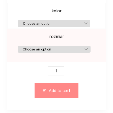
kolor
rozmiar
Kombinezon
typu
body
obcisłe
Add to cart
czarny
quantity