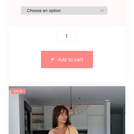
Damski
dres
szczotkowany
sportowy
Add to cart
szary
z
nadrukiem
quantity
SALE!