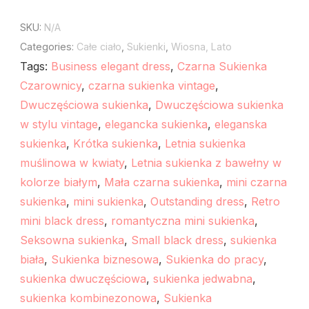
SKU:
N/A
Categories:
Całe ciało
,
Sukienki
,
Wiosna, Lato
Tags:
Business elegant dress
,
Czarna Sukienka
Czarownicy
,
czarna sukienka vintage
,
Dwuczęściowa sukienka
,
Dwuczęściowa sukienka
w stylu vintage
,
elegancka sukienka
,
eleganska
sukienka
,
Krótka sukienka
,
Letnia sukienka
muślinowa w kwiaty
,
Letnia sukienka z bawełny w
kolorze białym
,
Mała czarna sukienka
,
mini czarna
sukienka
,
mini sukienka
,
Outstanding dress
,
Retro
mini black dress
,
romantyczna mini sukienka
,
Seksowna sukienka
,
Small black dress
,
sukienka
biała
,
Sukienka biznesowa
,
Sukienka do pracy
,
sukienka dwuczęściowa
,
sukienka jedwabna
,
sukienka kombinezonowa
,
Sukienka