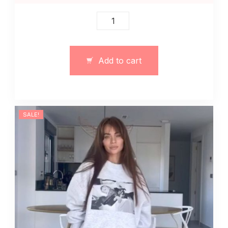
Damski
trzyczęściowy
klasyczny
garnitur
Add to cart
szary
quantity
SALE!