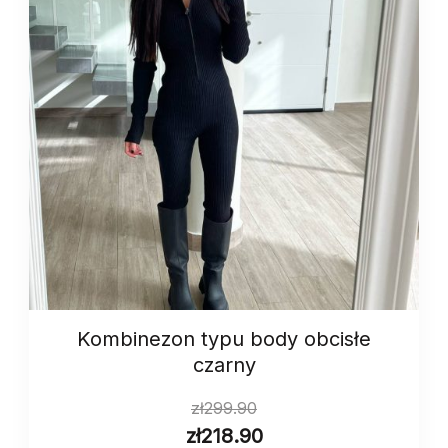
Kombinezon typu body obcisłe
czarny
zł
299.90
zł
218.90