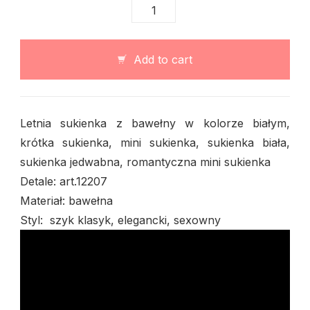
Letnia
sukienka
z
bawełny
Add to cart
stanik
muszlowy
quantity
Letnia sukienka z bawełny w kolorze białym,
krótka sukienka, mini sukienka, sukienka biała,
sukienka jedwabna, romantyczna mini sukienka
Detale: art.12207
Materiał: bawełna
Styl: szyk klasyk, elegancki, sexowny