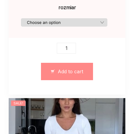
rozmiar
Damski
garnitur
z
dzianiny
Add to cart
w
paski
mleczny
quantity
SALE!