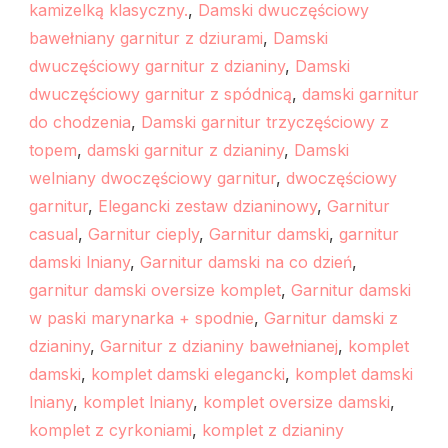
kamizelką klasyczny.
,
Damski dwuczęściowy
bawełniany garnitur z dziurami
,
Damski
dwuczęściowy garnitur z dzianiny
,
Damski
dwuczęściowy garnitur z spódnicą
,
damski garnitur
do chodzenia
,
Damski garnitur trzyczęściowy z
topem
,
damski garnitur z dzianiny
,
Damski
welniany dwoczęściowy garnitur
,
dwoczęściowy
garnitur
,
Elegancki zestaw dzianinowy
,
Garnitur
casual
,
Garnitur cieply
,
Garnitur damski
,
garnitur
damski lniany
,
Garnitur damski na co dzień
,
garnitur damski oversize komplet
,
Garnitur damski
w paski marynarka + spodnie
,
Garnitur damski z
dzianiny
,
Garnitur z dzianiny bawełnianej
,
komplet
damski
,
komplet damski elegancki
,
komplet damski
lniany
,
komplet lniany
,
komplet oversize damski
,
komplet z cyrkoniami
,
komplet z dzianiny