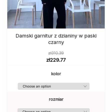
Damski garnitur z dzianiny w paski
czarny
zł
310.39
zł
229.77
kolor
rozmiar