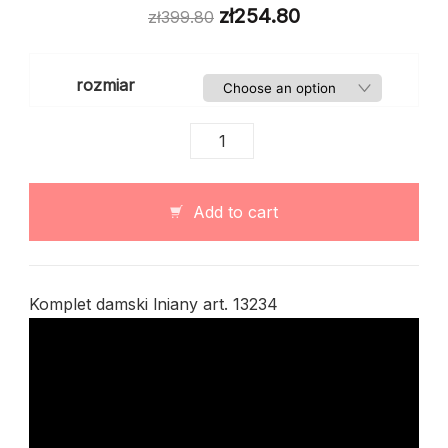
zł
254.80
zł
399.80
rozmiar
Komplet
damski
lniany
art.
Add to cart
13234
quantity
Komplet damski lniany art. 13234