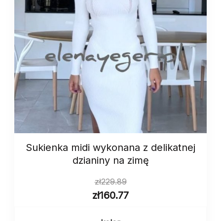
Sukienka midi wykonana z delikatnej
dzianiny na zimę
zł
229.89
zł
160.77