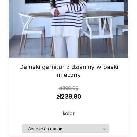
Damski garnitur z dzianiny w paski
mleczny
zł
309.90
zł
239.80
kolor