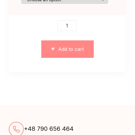
Damski
garnitur
z
dzianiny
Add to cart
w
paski
czarny
quantity
+48 790 656 464