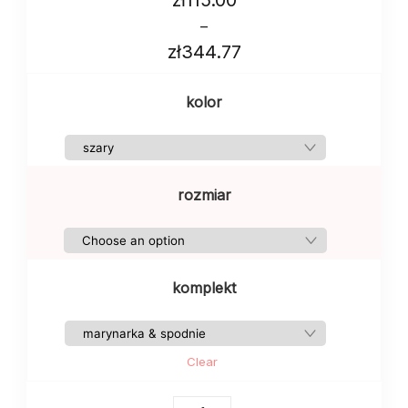
–
zł
344.77
kolor
rozmiar
komplekt
Clear
Damski