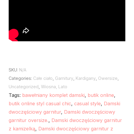
SKU:
N/A
Categories:
Całe ciało
,
Garnitury
,
Kardigany
,
Owersize
,
Uncategorized
,
Wiosna, Lato
Tags:
bawełniany komplet damski
,
butik online
,
butik online styl casual chic
,
casual style
,
Damski
dwoczęściowy garnitur
,
Damski dwoczęściowy
garnitur oversize.
,
Damski dwoczęściowy garnitur
z kamizelką
,
Damski dwoczęściowy garnitur z