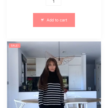
garnitur
klasyczny
szary
Add to cart
(można
kupić
osobno)
quantity
SALE!