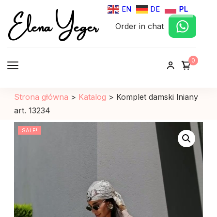
Elena Yeger
EN
DE
PL
Order in chat
Sklep internetowy odziez damska
0
Strona główna
>
Katalog
>
Komplet damski lniany
art. 13234
SALE!