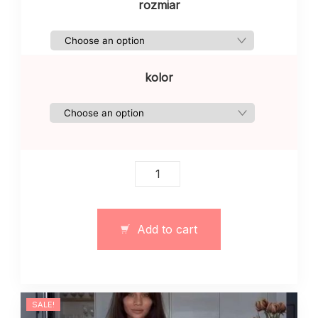
rozmiar
kolor
Kurtka
ze
sztucznej
skóry
Add to cart
owczej
czarna
quantity
SALE!