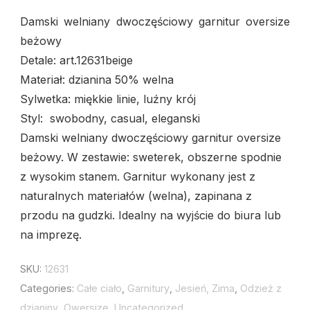
quantity
Damski welniany dwoczęściowy garnitur oversize
beżowy
Detale: art.12631beige
Materiał: dzianina 50% welna
Sylwetka: miękkie linie, luźny krój
Styl: swobodny, casual, eleganski
Damski welniany dwoczęściowy garnitur oversize
beżowy. W zestawie: sweterek, obszerne spodnie
z wysokim stanem. Garnitur wykonany jest z
naturalnych materiałów (welna), zapinana z
przodu na gudzki. Idealny na wyjście do biura lub
na imprezę.
SKU:
12631
Categories:
Całe ciało
,
Garnitury
,
Jesień, Zima
,
Odzież z
dzianiny
,
Owersize
,
Uncategorized