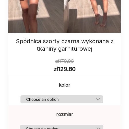
Spódnica szorty czarna wykonana z
tkaniny garniturowej
zł
179.90
zł
129.80
kolor
rozmiar