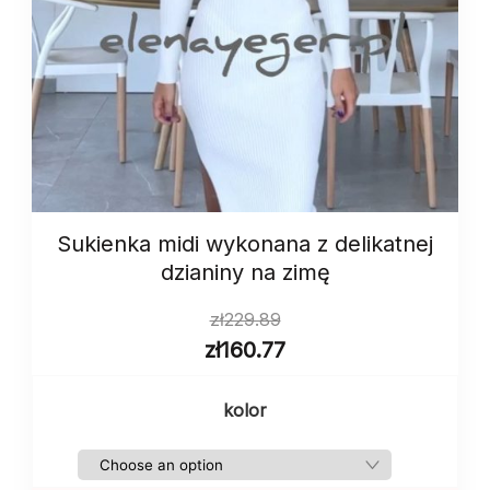
Sukienka midi wykonana z delikatnej
dzianiny na zimę
zł
229.89
zł
160.77
kolor