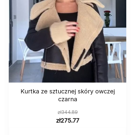
Kurtka ze sztucznej skóry owczej
czarna
zł
344.89
zł
275.77