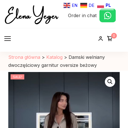
Elena Yeger
EN
DE
PL
Order in chat
Sklep internetowy odziez damska
0
Strona główna
>
Katalog
>
Damski welniany
dwoczęściowy garnitur oversize beżowy
SALE!