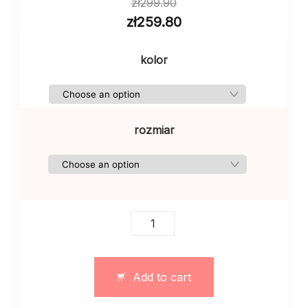
zł
299.90
zł
259.80
kolor
rozmiar
Damski
dwoczęściowy
garnitur
oversize
Add to cart
bawelna
quantity