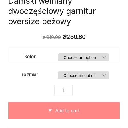
Damski welniany
dwoczęściowy garnitur
oversize beżowy
zł
239.80
zł
319.99
kolor
rozmiar
Damski
welniany
dwoczęściowy
garnitur
Add to cart
oversize
beżowy