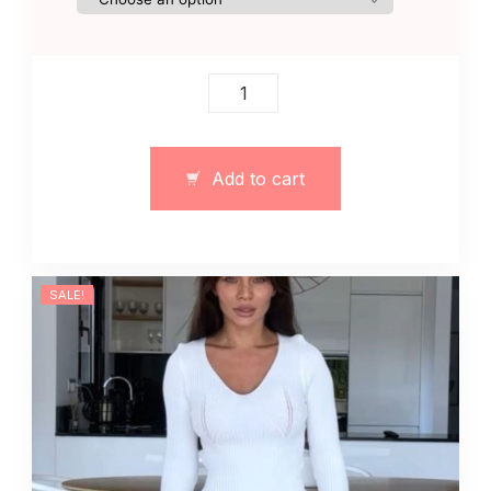
Spódnica
szorty
czarna
wykonana
Add to cart
z
tkaniny
garniturowej
quantity
SALE!