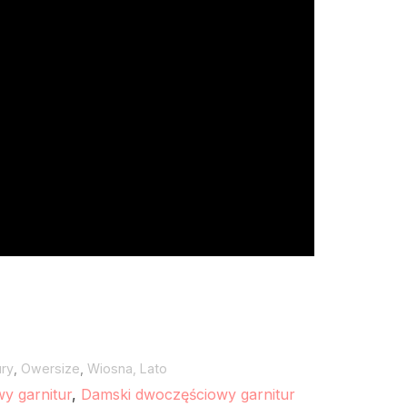
ury
,
Owersize
,
Wiosna, Lato
y garnitur
,
Damski dwoczęściowy garnitur