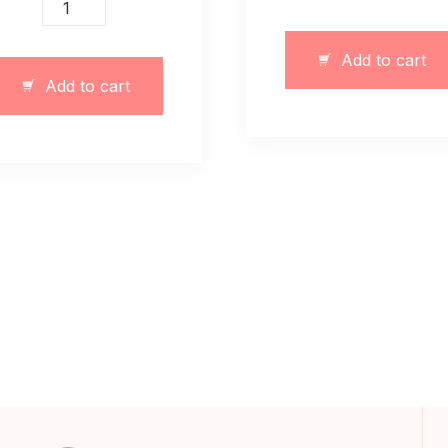
Garnitur
body
biały
obcisłe
ciepły
Add to cart
brązowy
z
Add to cart
quantity
zamkiem
błyskawicznym
quantity