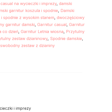
 casual na wycieczki i imprezy
,
damski
ski garnitur koszula i spodnie
,
Damski
 i spodnie z wysokim stanem
,
dwoczęściowy
ny garnitur damski
,
Garnitur casual
,
Garnitur
a co dzień
,
Garnitur Letnia wiosna
,
Przytulny
ytulny zestaw dzianinowy
,
Spodnie damskie
,
,
swobodny zestaw z dzianiny
ieczki i imprezy