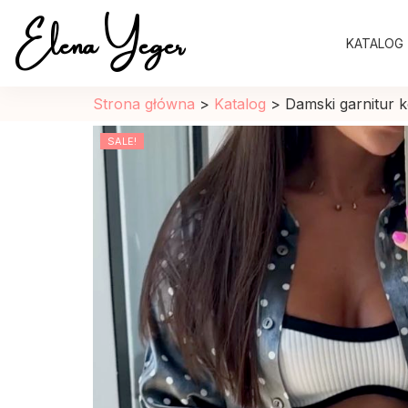
Elena Yeger
KATALOG
Sklep internetowy odziez damska
Strona główna
>
Katalog
>
Damski garnitur k
SALE!