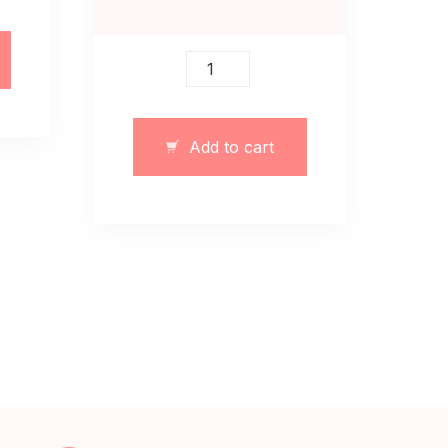
Elegancka
sukienka
z
rozcięciem
Add to cart
czarna
quantity