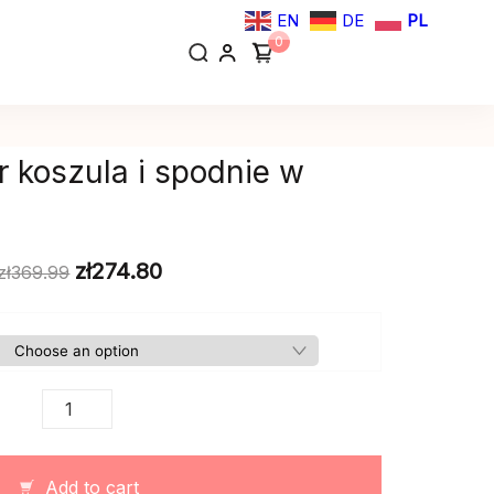
EN
DE
PL
0
r koszula i spodnie w
zł
274.80
zł
369.99
Damski
garnitur
koszula
i
Add to cart