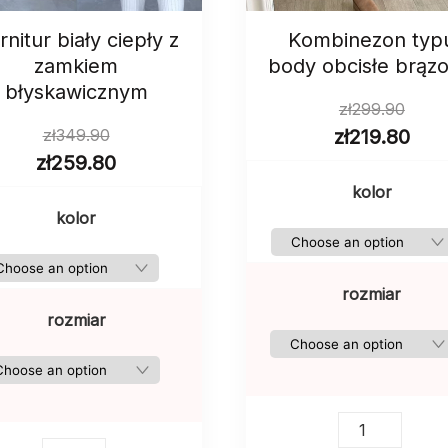
rnitur biały ciepły z
Kombinezon typ
zamkiem
body obcisłe brąz
błyskawicznym
zł
299.90
zł
349.90
zł
219.80
zł
259.80
kolor
kolor
rozmiar
rozmiar
Kombinezon
typu