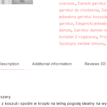
oversize.
,
Damski garnitur
garnitur do chodzenia
,
Dam
jedwabny garnitur koszula
garnitur
,
Elegancki jedwab
damski
,
Garnitur damski n
komplet 2-częściowy
,
Prz
Spokojny zestaw zimowy
Description
Additional information
Reviews (0)
 szary.
 koszuli i spodni w kropki na letnią pogodę idealny na wyc