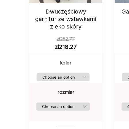
Dwuczęściowy
Ga
garnitur ze wstawkami
z eko skóry
zł
252.77
zł
218.27
kolor
rozmiar