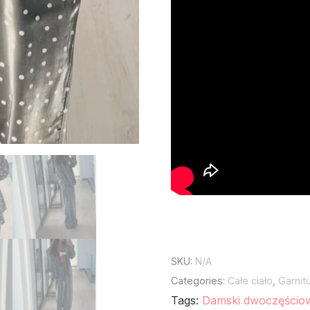
SKU:
N/A
Categories:
Całe ciało
,
Garnit
Tags:
Damski dwoczęściow