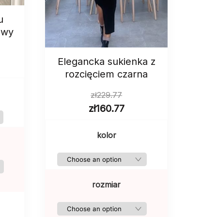
u
owy
Elegancka sukienka z
rozcięciem czarna
zł
229.77
zł
160.77
kolor
rozmiar