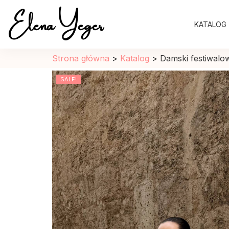
Elena Yeger
KATALOG
Sklep internetowy odziez damska
Strona główna
>
Katalog
>
Damski festiwalo
SALE!