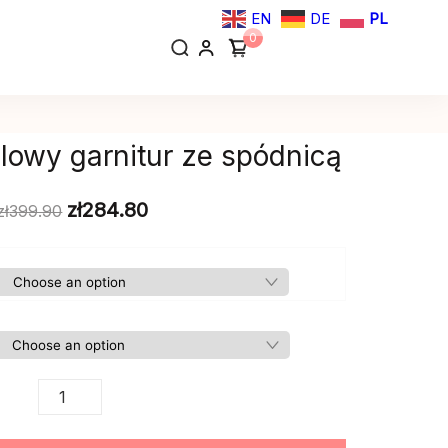
EN
DE
PL
0
lowy garnitur ze spódnicą
zł
284.80
zł
399.90
Damski
festiwalowy
garnitur