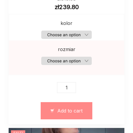
zł
239.80
kolor
rozmiar
Damski
welniany
dwoczęściowy
garnitur
Add to cart
oversize
czarny
quantity
SALE!