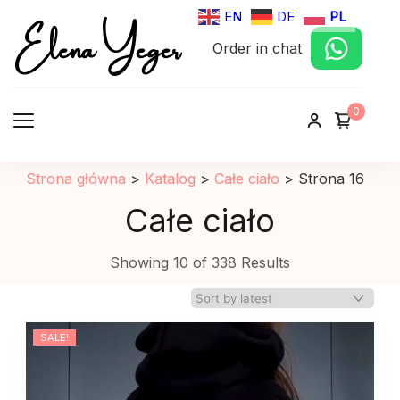
Elena Yeger
EN
DE
PL
Order in chat
Sklep internetowy odziez damska
0
Strona główna
>
Katalog
>
Całe ciało
>
Strona 16
Całe ciało
Showing 10 of 338 Results
SALE!