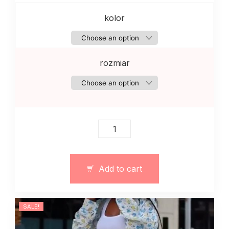
kolor
rozmiar
Sweter
sweatshirt
damski
z
Add to cart
dzianiny
z
sercem
SALE!
z
tylu