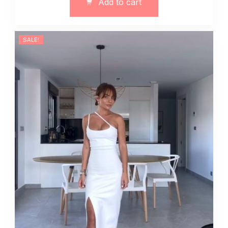
Add to cart
i
biała
quantity
SALE!