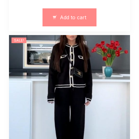
z
wełnianej
Add to cart
dzianiny
szara
quantity
SALE!