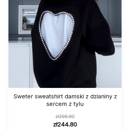
Sweter sweatshirt damski z dzianiny z
sercem z tylu
zł
299.90
zł
244.80