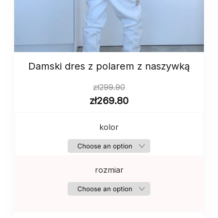
Damski dres z polarem z naszywką
zł
299.90
zł
269.80
kolor
rozmiar