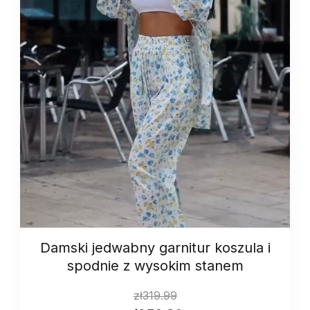
quantity
Damski jedwabny garnitur koszula i
spodnie z wysokim stanem
zł
319.99