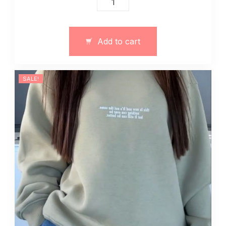
dwoczęściowy
garnitur
oversize
Add to cart
z
paskami
czarny
SALE!
quantity