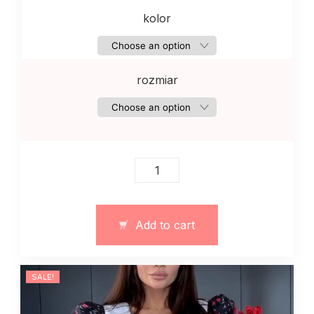
kolor
rozmiar
Bielizna
damska,
komplekt
koronkowa
Add to cart
bielizna
pomaranczowa
quantity
SALE!