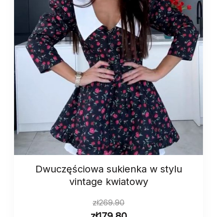
Dwuczęściowa sukienka w stylu
vintage kwiatowy
zł
269.90
zł
179.80