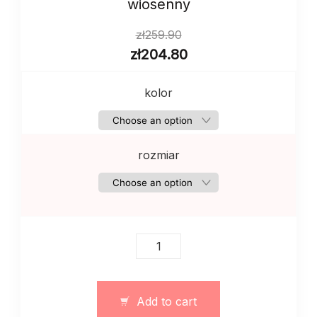
wiosenny
zł
259.90
zł
204.80
kolor
rozmiar
Sweterek
z
dzianiny
zimowo
Add to cart
wiosenny