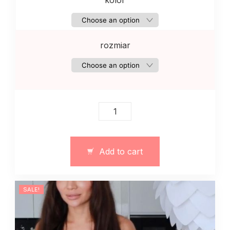
kolor
rozmiar
Damski
dres
z
dzianiny
Add to cart
wiosenny
quantity
SALE!