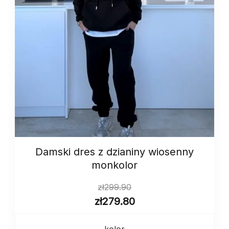
Damski dres z dzianiny wiosenny
monkolor
zł
299.90
zł
279.80