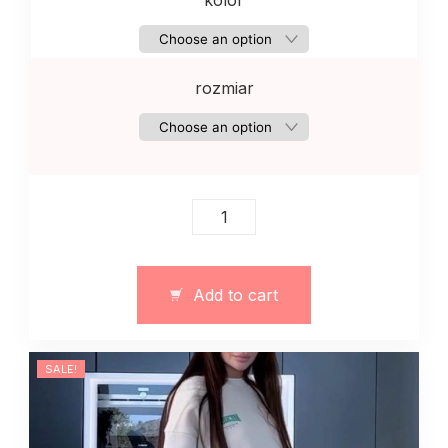
kolor
rozmiar
Damski
dres
z
dzianiny
Add to cart
wiosenny
monkolor
quantity
SALE!