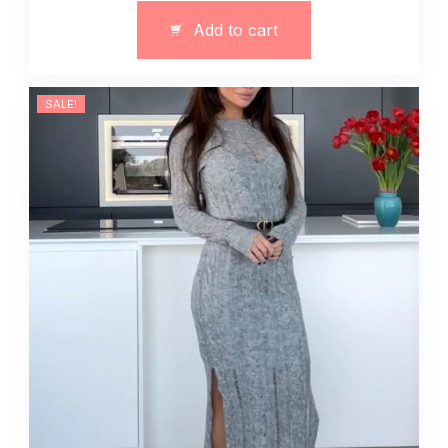
świąteczna
Add to cart
art.12221
quantity
SALE!