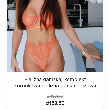
Bielizna damska, komplekt
koronkowa bielizna pomaranczowa
zł
199.90
zł
159.80