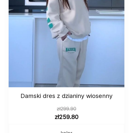
Damski dres z dzianiny wiosenny
zł
299.90
zł
259.80