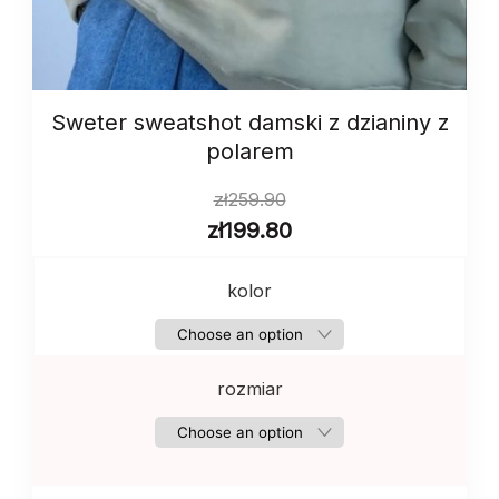
Sweter sweatshot damski z dzianiny z
polarem
zł
259.90
zł
199.80
kolor
rozmiar