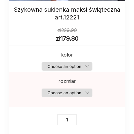
Szykowna sukienka maksi świąteczna
art.12221
zł
229.90
zł
179.80
kolor
rozmiar
Szykowna
sukienka
maksi