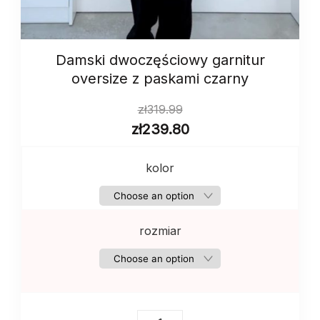
Damski dwoczęściowy garnitur
oversize z paskami czarny
zł
319.99
zł
239.80
kolor
rozmiar
Damski