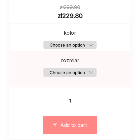
zł
299.90
zł
229.80
kolor
rozmiar
Sukienka
maxi
z
bawełnianej
Add to cart
dzianiny
czarna