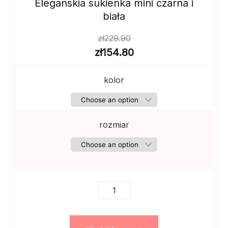
Eleganskia sukienka mini czarna i
biała
zł
229.90
zł
154.80
kolor
rozmiar
Eleganskia
sukienka
mini
czarna