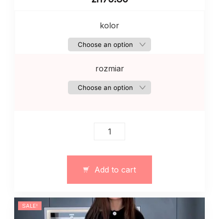
kolor
rozmiar
Dwuczęściowa
sukienka
w
stylu
Add to cart
vintage
kwiatowy
quantity
SALE!