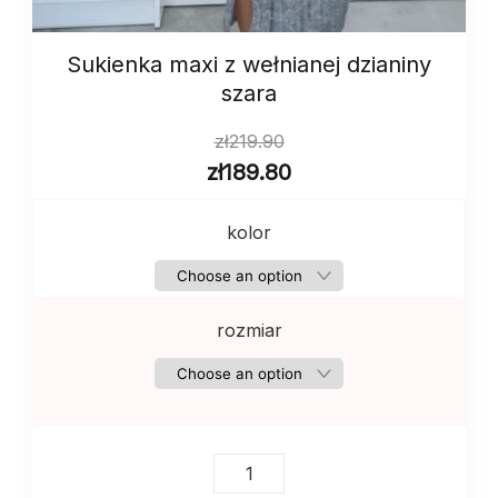
Sukienka maxi z wełnianej dzianiny
szara
zł
219.90
zł
189.80
kolor
rozmiar
Sukienka
maxi