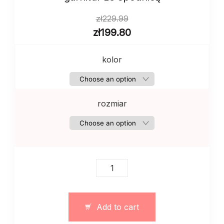
zł
229.99
zł
199.80
kolor
rozmiar
Damski
bawelniany
dwoczęściowy
garnitur
Add to cart
ze