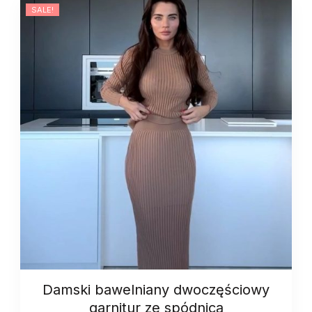
SALE!
Damski bawelniany dwoczęściowy
garnitur ze spódnicą