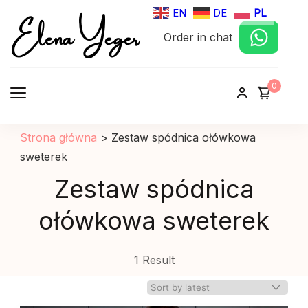
Elena Yeger
EN
DE
PL
Order in chat
Sklep internetowy odziez damska
0
Strona główna
>
Zestaw spódnica ołówkowa
sweterek
Zestaw spódnica
ołówkowa sweterek
1 Result