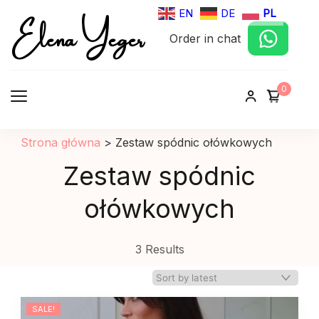
Elena Yeger
EN
DE
PL
Order in chat
Sklep internetowy odziez damska
0
Strona główna
>
Zestaw spódnic ołówkowych
Zestaw spódnic
ołówkowych
3 Results
SALE!