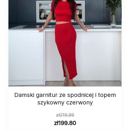
Damski garnitur ze spodnicej i topem
szykowny czerwony
zł
219.99
zł
199.80