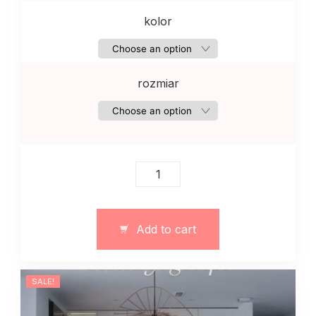
kolor
rozmiar
Damski
garnitur
ze
spodnicej
Add to cart
i
topem
szykowny
SALE!
czerwony
quantity