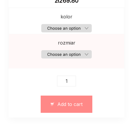
zł
269.80
kolor
rozmiar
Damski
garnitur
ze
spodnicej
Add to cart
i
topem
szykowny
czarny