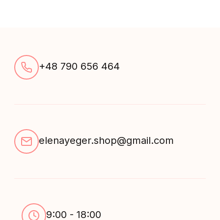
quantity
+48 790 656 464
elenayeger.shop@gmail.com
9:00 - 18:00