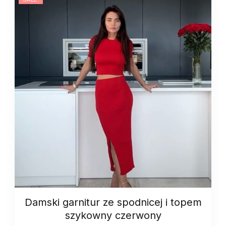
quantity
Damski garnitur ze spodnicej i topem
szykowny czerwony