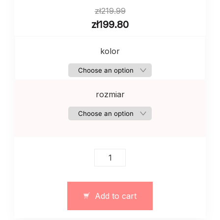
zł
219.99
zł
199.80
kolor
rozmiar
Damski
garnitur
ze
spodnicej
Add to cart
i
topem