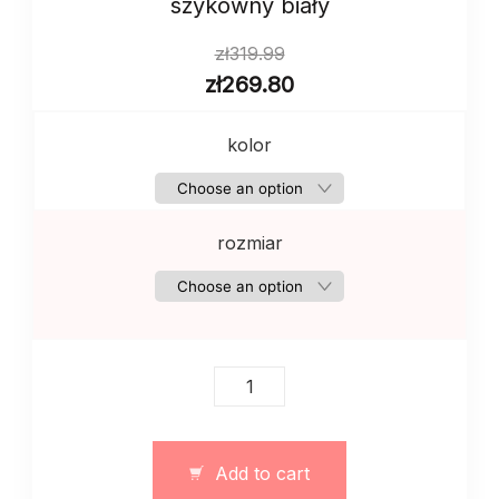
szykowny biały
zł
319.99
zł
269.80
kolor
rozmiar
Damski
garnitur
ze
spodnicej
Add to cart
i