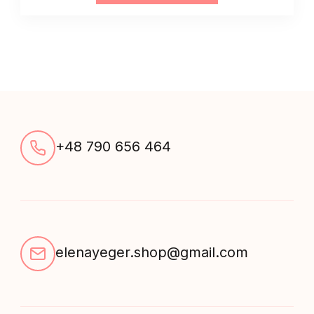
topem
szykowny
biały
quantity
+48 790 656 464
elenayeger.shop@gmail.com