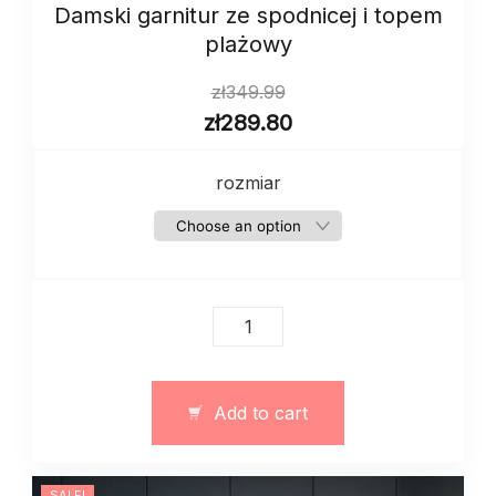
Damski garnitur ze spodnicej i topem
plażowy
zł
349.99
zł
289.80
rozmiar
Damski
garnitur
ze
spodnicej
Add to cart
i
topem
plażowy
SALE!