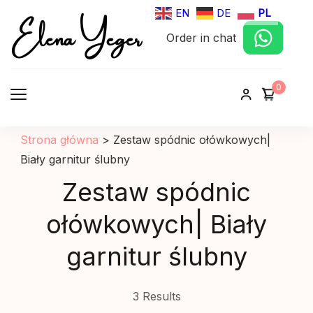
Elena Yeger
EN
DE
PL
Order in chat
Sklep internetowy odziez damska
0
Strona główna
>
Zestaw spódnic ołówkowych|
Biały garnitur ślubny
Zestaw spódnic
ołówkowych| Biały
garnitur ślubny
3 Results