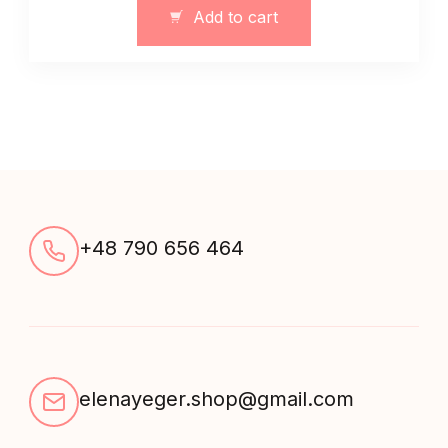
dzianiny
Add to cart
quantity
+48 790 656 464
elenayeger.shop@gmail.com