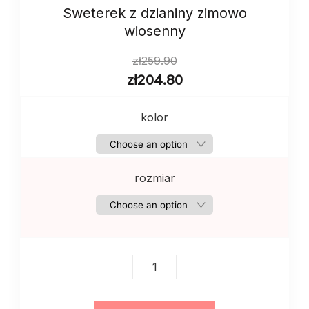
Sweterek z dzianiny zimowo
wiosenny
zł
259.90
zł
204.80
kolor
rozmiar
Sweterek
z
dzianiny