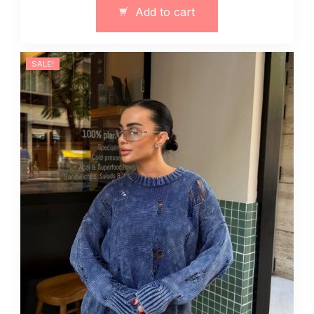
zimowo
Add to cart
wiosenny
quantity
SALE!