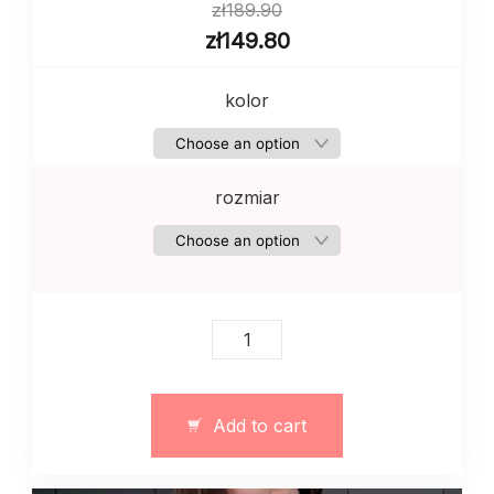
zł
189.90
zł
149.80
kolor
rozmiar
Longsleeve
damski
w
paski
Add to cart
casualowy
quantity