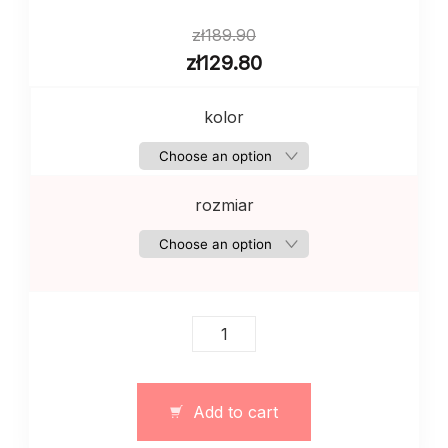
zł
189.90
zł
129.80
kolor
rozmiar
Bluzeczka
z
dzianiny
wiosenna
Add to cart
siatkowata
POLO