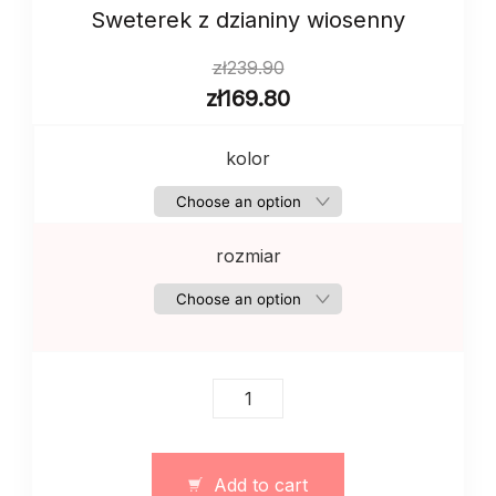
Sweterek z dzianiny wiosenny
zł
239.90
zł
169.80
kolor
rozmiar
Sweterek
z
dzianiny
wiosenny
Add to cart