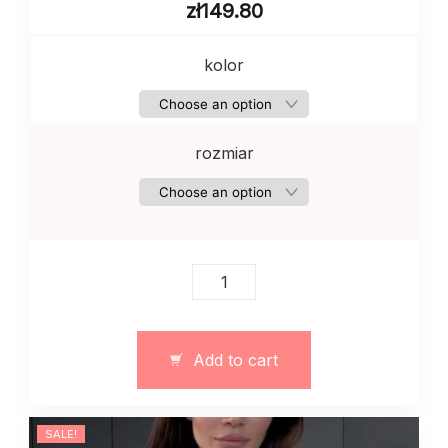
zł
149.80
kolor
rozmiar
Damska
koszulka
polo
z
Add to cart
siateczki
quantity
SALE!