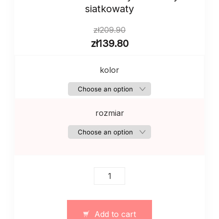
siatkowaty
zł
209.90
zł
139.80
kolor
rozmiar
Sweterek
z
dzianiny
wiosenny
Add to cart