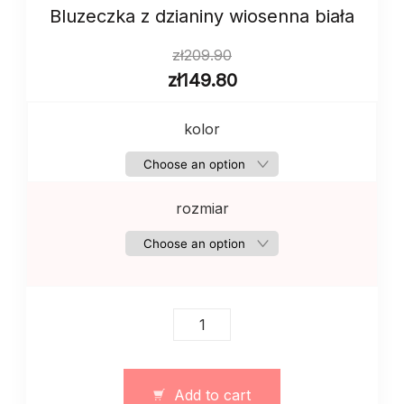
Bluzeczka z dzianiny wiosenna biała
zł
209.90
zł
149.80
kolor
rozmiar
Bluzeczka
z
dzianiny
wiosenna
Add to cart