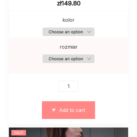
zł
149.80
kolor
rozmiar
Wioseny
sweterek
damski
rekaw
Add to cart
3/4
quantity
SALE!