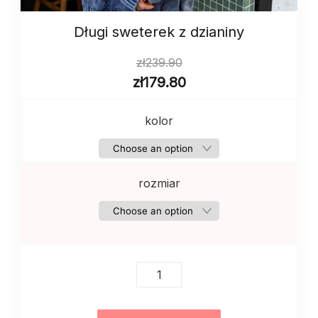
Długi sweterek z dzianiny
zł
239.90
zł
179.80
kolor
rozmiar
Długi
sweterek
z