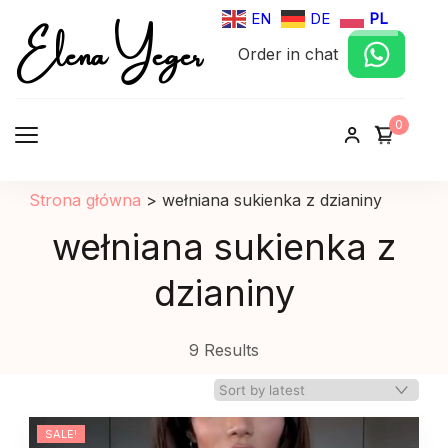
Elena Yeger
EN
DE
PL
Order in chat
Sklep internetowy odziez damska
0
Strona główna
>
wełniana sukienka z dzianiny
wełniana sukienka z
dzianiny
9 Results
SALE!