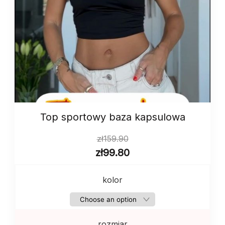
Top sportowy baza kapsulowa
zł
159.90
zł
99.80
kolor
rozmiar