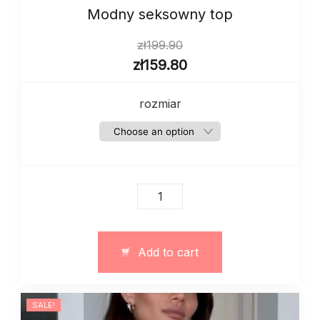
Modny seksowny top
zł
199.90
zł
159.80
rozmiar
Modny
seksowny
top
quantity
Add to cart
SALE!