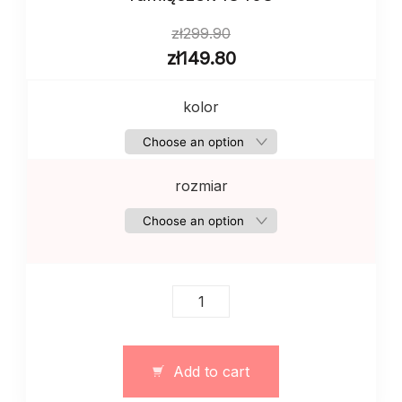
zł
299.90
zł
149.80
kolor
rozmiar
Top
gorsetowy
koronkowy
bez
Add to cart
ramiączek