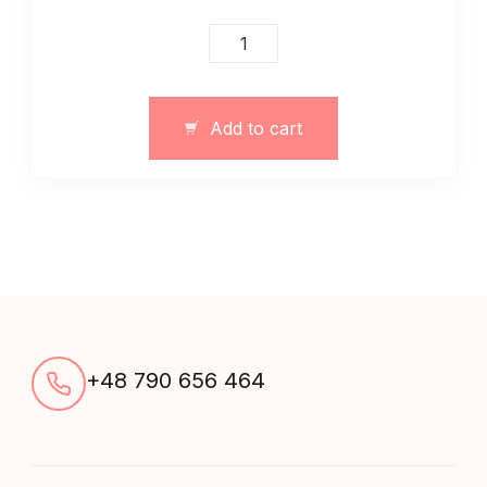
Top
sportowy
dla
różnych
Add to cart
stylizacje
quantity
+48 790 656 464