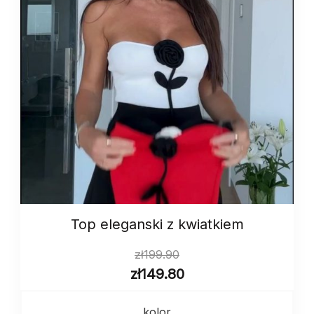
Top eleganski z kwiatkiem
zł
199.90
zł
149.80
kolor