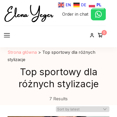
Elena Yeger
EN
DE
PL
Order in chat
Sklep internetowy odziez damska
0
Strona główna
>
Top sportowy dla różnych
stylizacje
Top sportowy dla
różnych stylizacje
7 Results