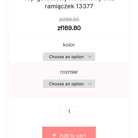
ramiączek 13377
zł
299.90
zł
169.80
kolor
rozmiar
Top
gorsetowy
koronkowy
bez
Add to cart