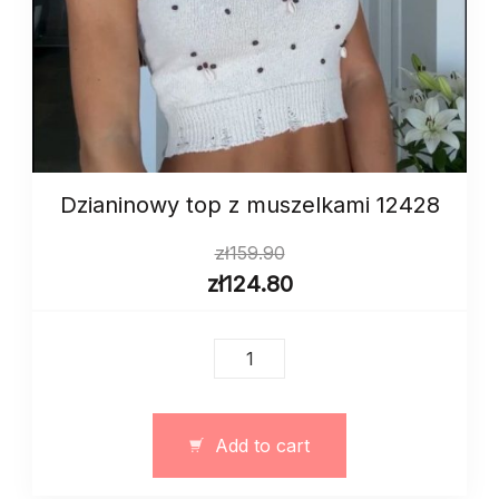
Dzianinowy top z muszelkami 12428
zł
159.90
zł
124.80
Dzianinowy
top
z
muszelkami
Add to cart
12428
quantity