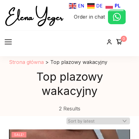
Elena Yeger
EN
DE
PL
Order in chat
Sklep internetowy odziez damska
0
Strona główna
>
Top plazowy wakacyjny
Top plazowy
wakacyjny
2 Results
SALE!