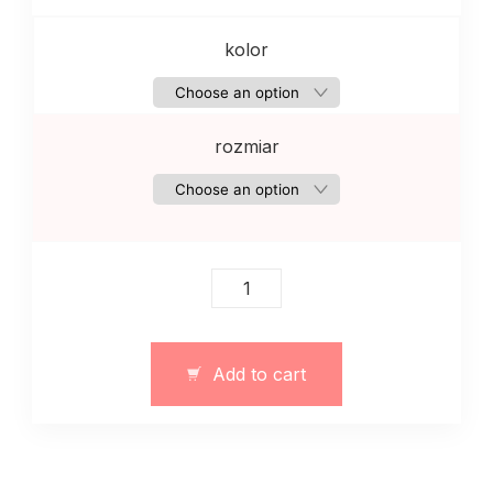
kolor
rozmiar
Szykowna
sukienka
maksi
z
Add to cart
wycięciem
w
talii
quantity