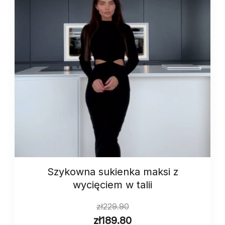
Szykowna sukienka maksi z
wycięciem w talii
zł
229.90
zł
189.80