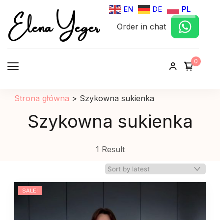
Elena Yeger
EN
DE
PL
Order in chat
Sklep internetowy odziez damska
0
Strona główna
>
Szykowna sukienka
Szykowna sukienka
1 Result
SALE!