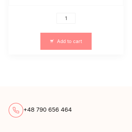
Dżinsowe
szorty
damskie
na
Add to cart
lato
quantity
+48 790 656 464