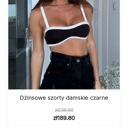
Dżinsowe szorty damskie czarne
zł
239.90
zł
189.80