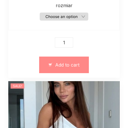
rozmiar
Dżinsowe
szorty
damskie
czarne
Add to cart
quantity
SALE!