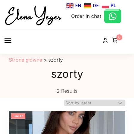
Elena Yeger
EN
DE
PL
Order in chat
Sklep internetowy odziez damska
0
Strona główna
>
szorty
szorty
2 Results
SALE!