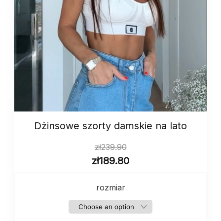
Dżinsowe szorty damskie na lato
zł
239.90
zł
189.80
rozmiar