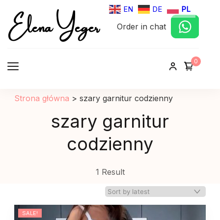
Elena Yeger
EN
DE
PL
Order in chat
Sklep internetowy odziez damska
0
Strona główna
>
szary garnitur codzienny
szary garnitur
codzienny
1 Result
SALE!