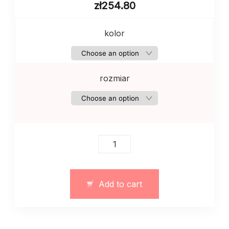
zł
254.80
kolor
rozmiar
Damski
garnitur
tweedowy
z
Add to cart
topem
quantity