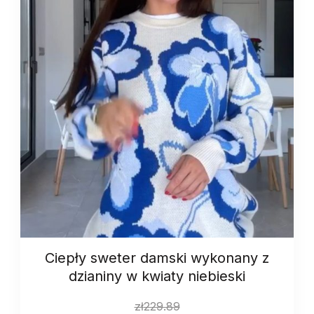
quantity
Ciepły sweter damski wykonany z
dzianiny w kwiaty niebieski
zł
229.89