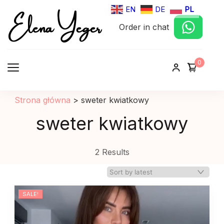
Elena Yeger
EN
DE
PL
Order in chat
Sklep internetowy odziez damska
0
Strona główna
>
sweter kwiatkowy
sweter kwiatkowy
2 Results
SALE!