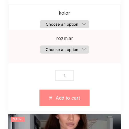
kolor
rozmiar
Ciepły
sweter
damski
wykonany
Add to cart
z
dzianiny
w
SALE!
kwiaty
pink