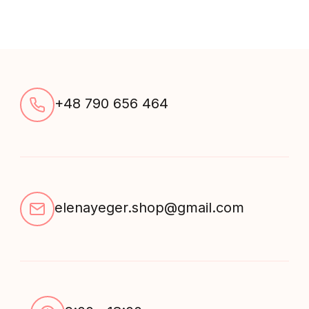
kwiaty
niebieski
quantity
+48 790 656 464
elenayeger.shop@gmail.com