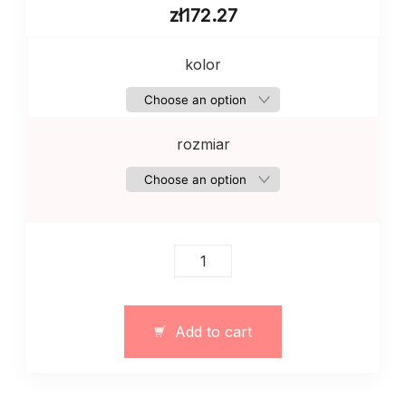
zł
172.27
kolor
rozmiar
Ciepły
sweter
damski
wykonany
Add to cart
z
dzianiny
w