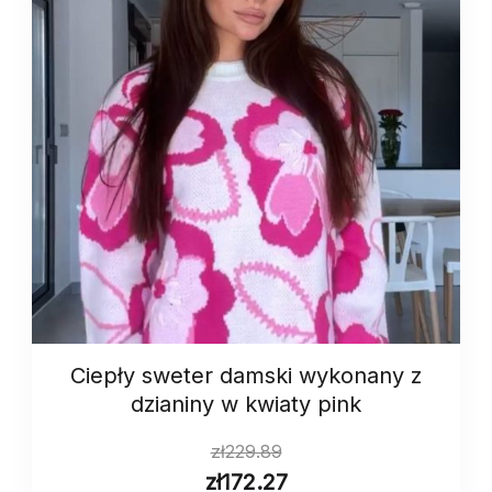
Ciepły sweter damski wykonany z
dzianiny w kwiaty pink
zł
229.89
zł
172.27