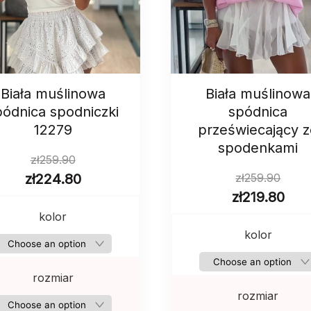
Biała muślinowa
Biała muślinowa
pódnica spodniczki
spódnica
12279
przeświecający 
spodenkami
zł
259.90
zł
224.80
zł
259.90
zł
219.80
kolor
kolor
rozmiar
rozmiar