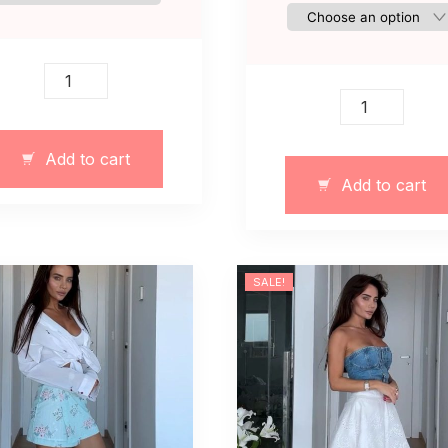
Biała
muślinowa
Biała
spódnica
muślinowa
spodniczki
spódnica
Add to cart
12279
przeświecając
Add to cart
quantity
ze
spodenkami
quantity
SALE!