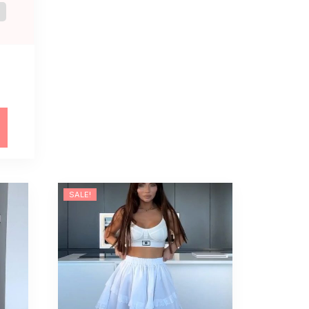
y
SALE!