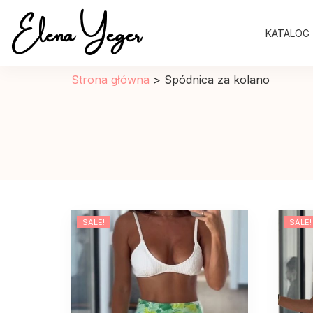
Elena Yeger
KATALOG
Sklep internetowy odziez damska
Strona główna
>
Spódnica za kolano
SALE!
SALE!