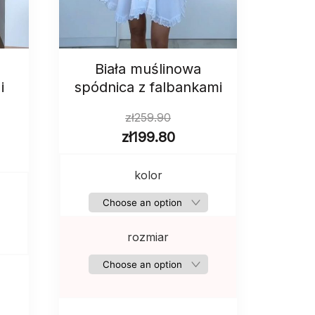
Biała muślinowa
i
spódnica z falbankami
zł
259.90
zł
199.80
kolor
rozmiar