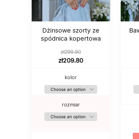
Dżinsowe szorty ze
Baw
spódnica kopertowa
zł
299.90
zł
209.80
kolor
rozmiar