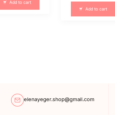
Add to cart
z
Add to cart
haftem
i
falbankami
12745
quantity
elenayeger.shop@gmail.com