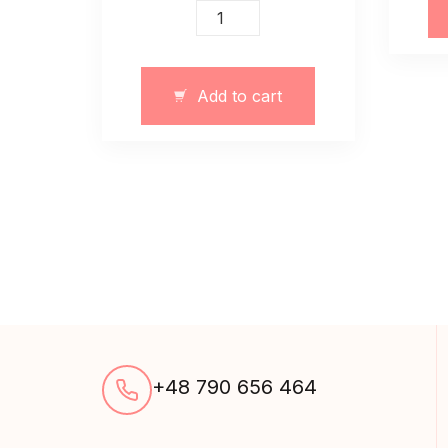
Dżinsowe
szorty
ze
spódnica
Add to cart
kopertowa
quantity
+48 790 656 464