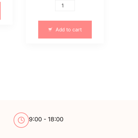
Biała
muślinowa
spódnica
z
Add to cart
falbankami
quantity
9:00 - 18:00