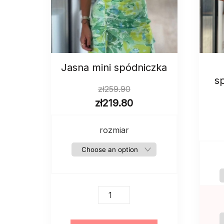
Jasna mini spódniczka
s
zł
259.90
zł
219.80
rozmiar
Jasna
mini
spódniczka