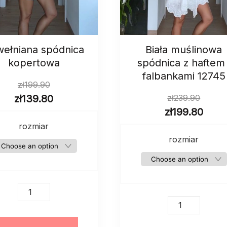
ełniana spódnica
Biała muślinowa
kopertowa
spódnica z haftem 
falbankami 12745
zł
199.90
zł
139.80
zł
239.90
zł
199.80
rozmiar
rozmiar
Bawełniana
spódnica
Biała
kopertowa
muślinowa
quantity
spódnica