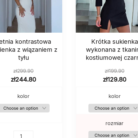
etnia kontrastowa
Krótka sukienka
ienka z wiązaniem z
wykonana z tkani
tyłu
kostiumowej czar
zł
299.90
zł
199.90
zł
244.80
zł
129.80
kolor
kolor
rozmiar
Letnia