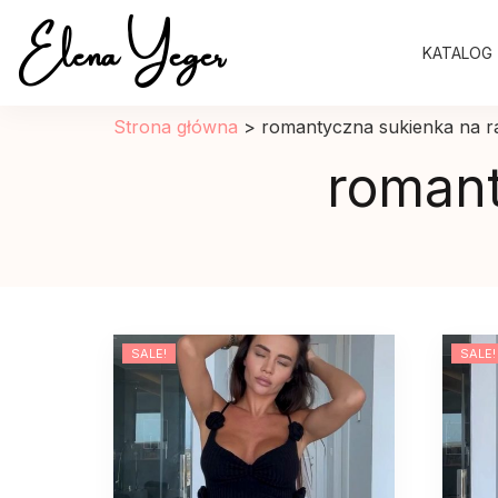
Elena Yeger
KATALOG
Sklep internetowy odziez damska
Strona główna
>
romantyczna sukienka na r
romant
SALE!
SALE!