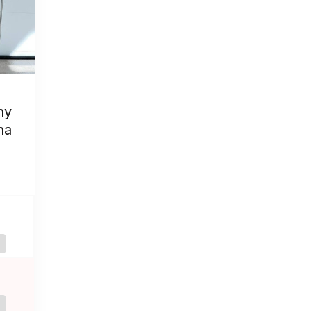
ny
na