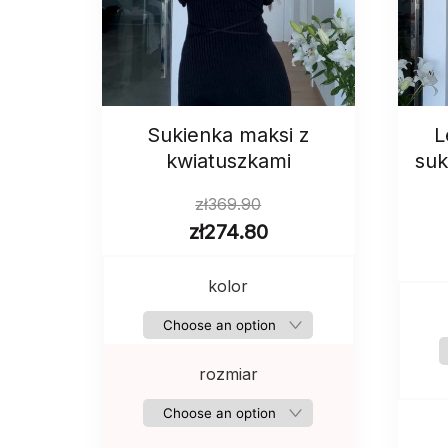
Sukienka maksi z
L
kwiatuszkami
suk
zł
369.90
zł
274.80
kolor
rozmiar