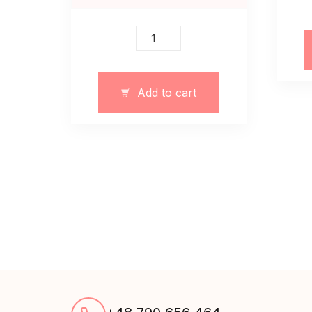
Sukienka
maksi
z
kwiatuszkami
Add to cart
quantity