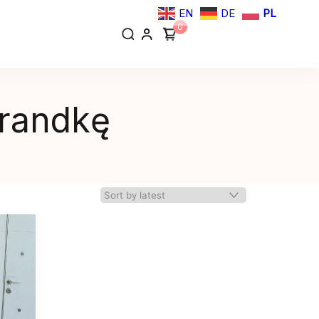
EN
DE
PL
0
 randkę