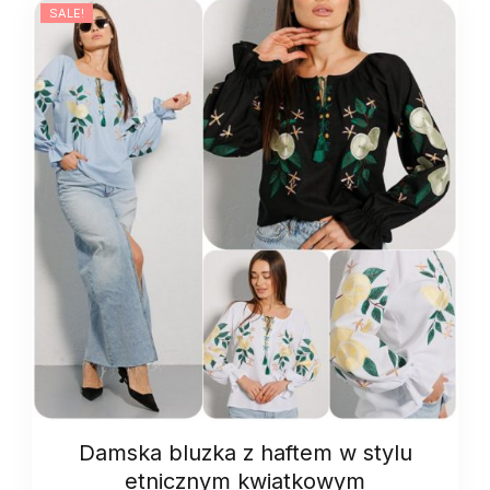
SALE!
monokolorowa
quantity
Damska bluzka z haftem w stylu
etnicznym kwiatkowym