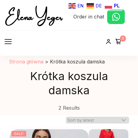
Elena Yeger
EN
DE
PL
Order in chat
Sklep internetowy odziez damska
0
Strona główna
>
Krótka koszula damska
Krótka koszula
damska
2 Results
SALE!