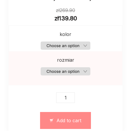
zł
269.90
zł
139.80
kolor
rozmiar
Damska
bluzka
z
haftem
Add to cart
w
stylu