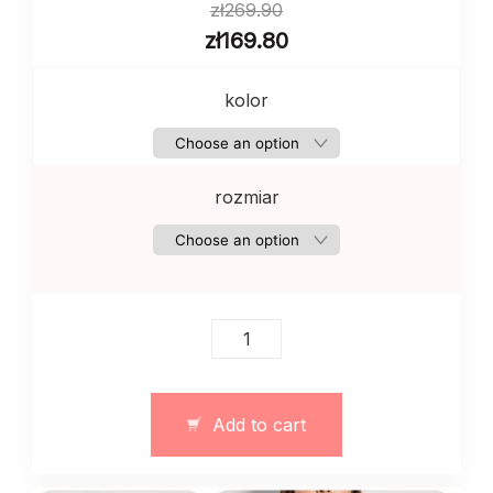
zł
269.90
zł
169.80
kolor
rozmiar
Damska
bluzka
z
haftem
Add to cart
w
stylu
etnicznym