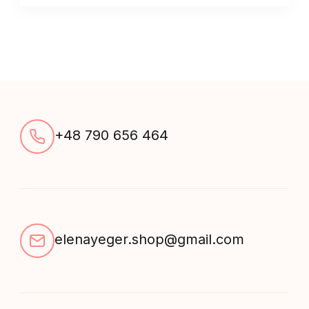
etnicznym
kwiatkowym
quantity
+48 790 656 464
elenayeger.shop@gmail.com