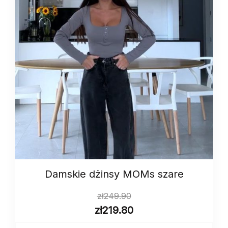
Damskie dżinsy MOMs szare
zł
249.90
zł
219.80