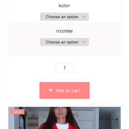
kolor
rozmiar
Damskie
dżinsy
MOMs
szare
Add to cart
quantity
SALE!