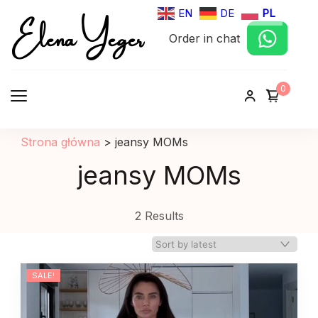
Elena Yeger
EN
DE
PL
Order in chat
Sklep internetowy odziez damska
0
Strona główna
>
jeansy MOMs
jeansy MOMs
2 Results
SALE!