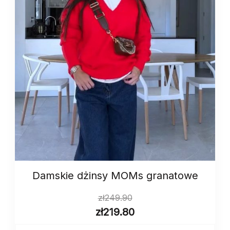
Damskie dżinsy MOMs granatowe
zł
249.90
zł
219.80