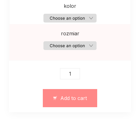
kolor
rozmiar
Damskie
dżinsy
MOMs
granatowe
Add to cart
quantity