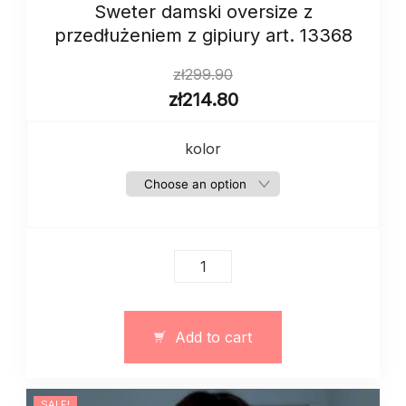
Sweter damski oversize z
przedłużeniem z gipiury art. 13368
zł
299.90
zł
214.80
kolor
Sweter
damski
oversize
z
Add to cart
przedłużeniem
z
gipiury
SALE!