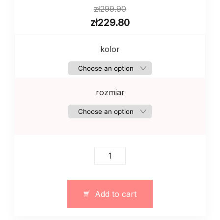
zł
299.90
zł
229.80
kolor
rozmiar
Sweter
damski
w
romby
Add to cart
–
art.