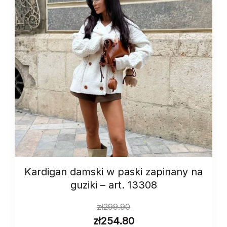
Kardigan damski w paski zapinany na
guziki – art. 13308
zł
299.90
zł
254.80