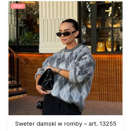
art.
SALE!
12909
quantity
Sweter damski w romby – art. 13255