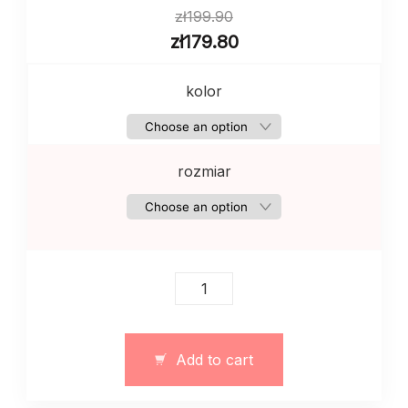
zł
199.90
zł
179.80
kolor
rozmiar
Longsleeve
damski
w
paski
Add to cart
bawełniany
–