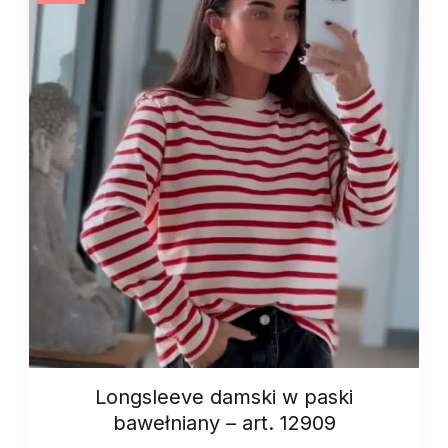
13273
quantity
Longsleeve damski w paski
bawełniany – art. 12909