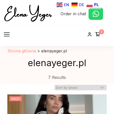
Elena Yeger
EN
DE
PL
Order in chat
Sklep internetowy odziez damska
0
Strona główna
>
elenayeger.pl
elenayeger.pl
7 Results
SALE!