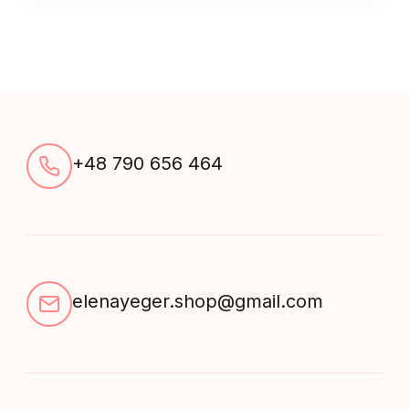
13255
quantity
+48 790 656 464
elenayeger.shop@gmail.com