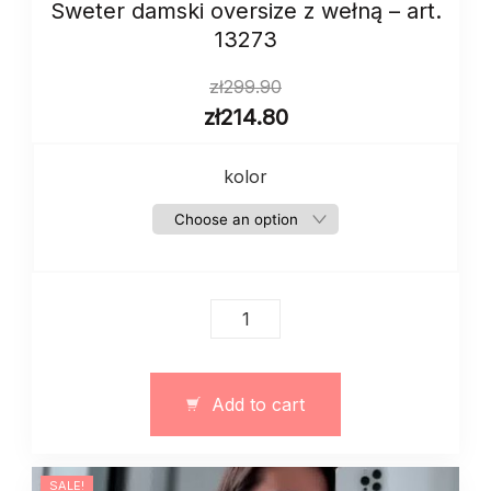
Sweter damski oversize z wełną – art.
13273
zł
299.90
zł
214.80
kolor
Sweter
damski
oversize
z
Add to cart
wełną
–
art.
SALE!