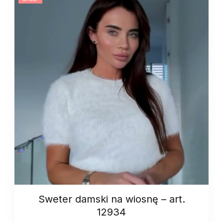
art.
13368
quantity
Sweter damski na wiosnę – art.
12934