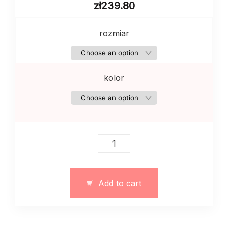
zł
239.80
rozmiar
kolor
Garnitur
jesienny
elegancki
quantity
Add to cart