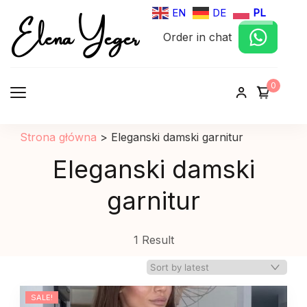
Elena Yeger
EN
DE
PL
Order in chat
Sklep internetowy odziez damska
0
Strona główna
>
Eleganski damski garnitur
Eleganski damski
garnitur
1 Result
SALE!