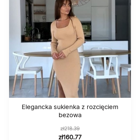
Elegancka sukienka z rozcięciem
bezowa
zł
218.39
zł
160.77