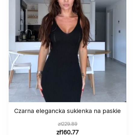
Czarna elegancka sukienka na paskie
zł
229.89
zł
160.77