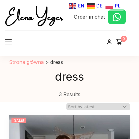
Elena Yeger
EN
DE
PL
Order in chat
Sklep internetowy odziez damska
0
Strona główna
>
dress
dress
3 Results
SALE!