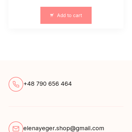
z
rozcięciem
Add to cart
czarna
quantity
+48 790 656 464
elenayeger.shop@gmail.com