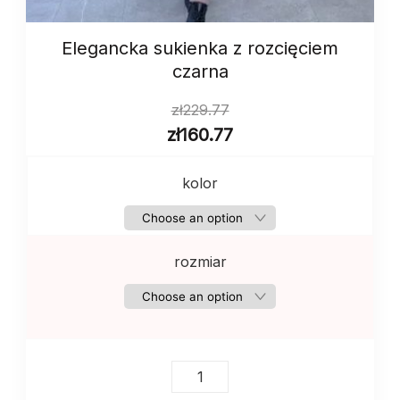
Elegancka sukienka z rozcięciem
czarna
zł
229.77
zł
160.77
kolor
rozmiar
Elegancka
sukienka