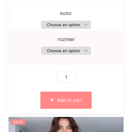
kolor
rozmiar
Elegancka
sukienka
z
rozcięciem
Add to cart
bezowa
quantity
SALE!