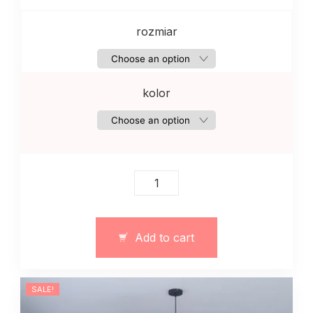
rozmiar
kolor
Czarna
elegancka
sukienka
na
Add to cart
paskie
quantity
SALE!