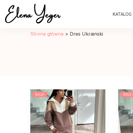
Elena Yeger
KATALOG
Sklep internetowy odziez damska
Strona główna
>
Dres Ukrainski
SALE!
SALE!