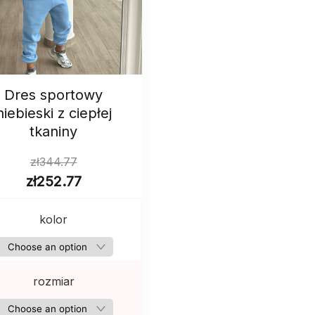
Dres sportowy
niebieski z ciepłej
tkaniny
zł
344.77
zł
252.77
kolor
rozmiar