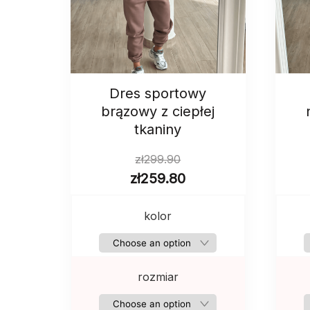
Dres sportowy
brązowy z ciepłej
tkaniny
zł
299.90
zł
259.80
kolor
rozmiar