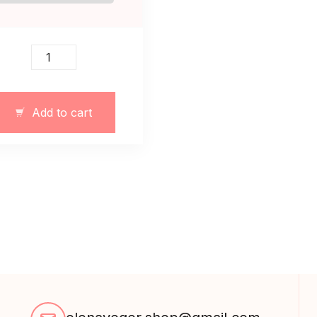
Dres
sportowy
niebieski
z
Add to cart
ciepłej
tkaniny
quantity