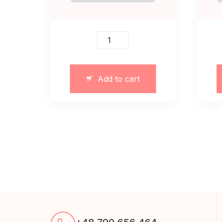
Dres
sportowy
brązowy
z
Add to cart
ciepłej
tkaniny
quantity