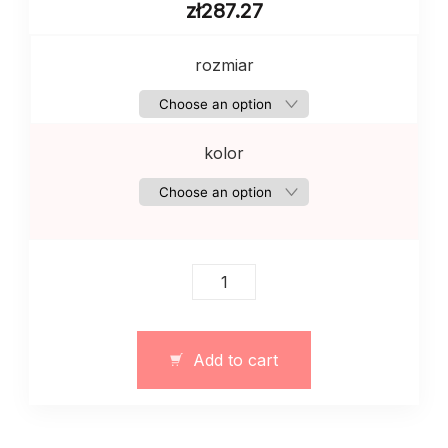
zł
287.27
rozmiar
kolor
Długi
damski
płaszcz
w
Add to cart
kratę
quantity