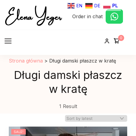
Elena Yeger
EN
DE
PL
Order in chat
Sklep internetowy odziez damska
0
Strona główna
>
Długi damski płaszcz w kratę
Długi damski płaszcz
w kratę
1 Result
SALE!