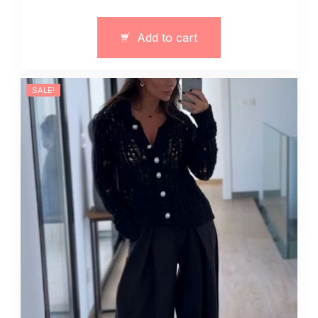
klasyczne
szerokie
Add to cart
quantity
SALE!