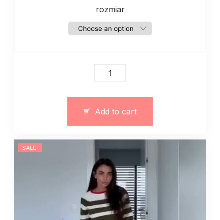
rozmiar
Damskie
spodnie
szerokie
13144
Add to cart
quantity
SALE!