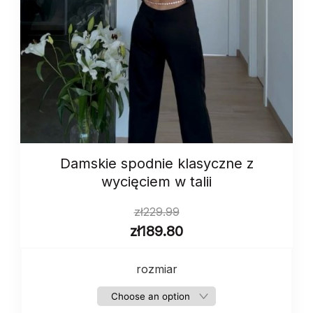
Damskie spodnie klasyczne z
wycięciem w talii
zł
229.99
zł
189.80
rozmiar