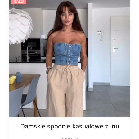
SALE!
quantity
Damskie spodnie kasualowe z lnu