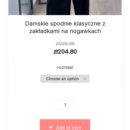
Damskie spodnie klasyczne z
zakładkami na nogawkach
zł
229.99
zł
204.80
rozmiar
Damskie
spodnie
klasyczne
z
Add to cart