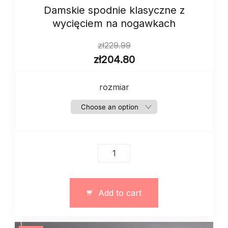
Damskie spodnie klasyczne z
wycięciem na nogawkach
zł
229.99
zł
204.80
rozmiar
Damskie
spodnie
klasyczne
z
Add to cart
wycięciem
na
nogawkach