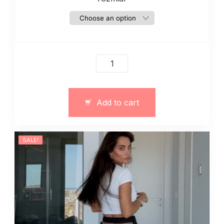
Damskie
spodnie
plazowe
quantity
Add to cart
SALE!