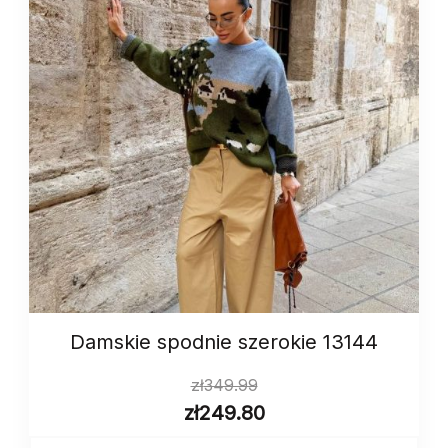
Damskie spodnie szerokie 13144
zł
349.99
zł
249.80