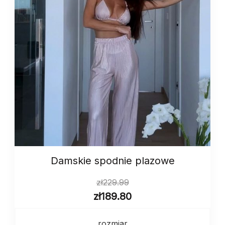
Damskie spodnie plazowe
zł
229.99
zł
189.80
rozmiar