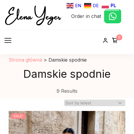
Elena Yeger
EN
DE
PL
Order in chat
Sklep internetowy odziez damska
0
Strona główna
>
Damskie spodnie
Damskie spodnie
9 Results
SALE!